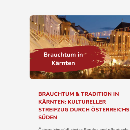
BRAUCHTUM & TRADITION IN
KÄRNTEN: KULTURELLER
STREIFZUG DURCH ÖSTERREICHS
SÜDEN
Österreichs südlichstes Bundesland pflegt sein