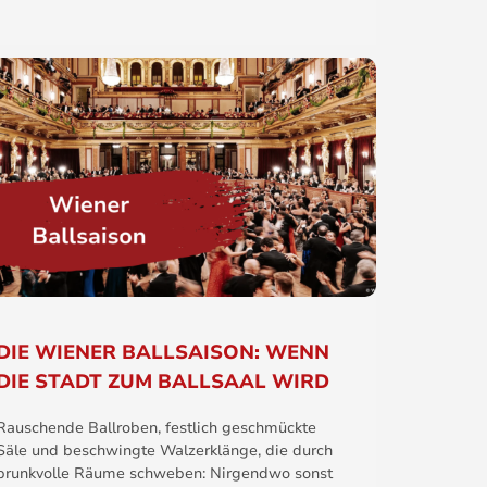
DIE WIENER BALLSAISON: WENN
DIE STADT ZUM BALLSAAL WIRD
Rauschende Ballroben, festlich geschmückte
Säle und beschwingte Walzerklänge, die durch
prunkvolle Räume schweben: Nirgendwo sonst