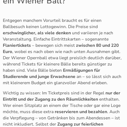
ein Wiener Ball?
Entgegen manchem Vorurteil braucht es für einen
Ballbesuch keinen Lottogewinn. Die Preise sind
erschwinglicher, als viele denken
und variieren je nach
Veranstaltung. Einfache Eintrittskarten – sogenannte
Flaniertickets
– bewegen sich meist
zwischen 80 und 220
Euro
, wobei es nach oben wie nach unten Ausnahmen gibt.
Der Wiener Opernball etwa liegt preislich deutlich darüber,
während Tickets für kleinere Bälle bereits günstiger zu
haben sind. Viele Bälle bieten
Ermäßigungen für
Studierende und junge Erwachsene
an – so lässt sich auch
mit kleinerem Budget ein glanzvoller Abend erleben.
Wichtig zu wissen: Im Ticketpreis sind in der Regel
nur der
Eintritt und der Zugang zu den Räumlichkeiten
enthalten.
Wer einen Sitzplatz an einem der Tische oder gar eine Loge
möchte, muss diese extra
reservieren und bezahlen
. Auch
die Verpflegung – von Getränken bis zum Abendessen – ist
nicht inkludiert. Selbst der
Zugang zur feierlichen