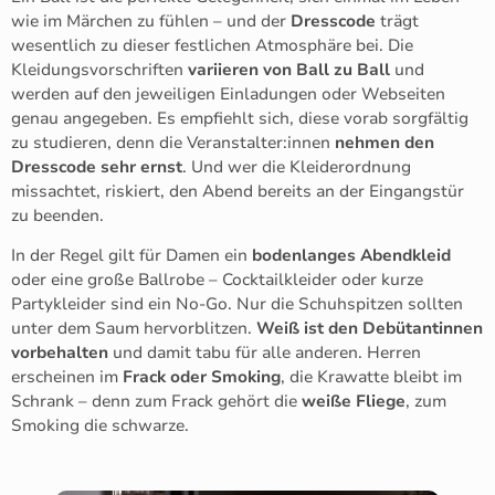
wie im Märchen zu fühlen – und der
Dresscode
trägt
wesentlich zu dieser festlichen Atmosphäre bei. Die
Kleidungsvorschriften
variieren von Ball zu Ball
und
werden auf den jeweiligen Einladungen oder Webseiten
genau angegeben. Es empfiehlt sich, diese vorab sorgfältig
zu studieren, denn die Veranstalter:innen
nehmen den
Dresscode sehr ernst
. Und wer die Kleiderordnung
missachtet, riskiert, den Abend bereits an der Eingangstür
zu beenden.
In der Regel gilt für Damen ein
bodenlanges Abendkleid
oder eine große Ballrobe – Cocktailkleider oder kurze
Partykleider sind ein No-Go. Nur die Schuhspitzen sollten
unter dem Saum hervorblitzen.
Weiß ist den Debütantinnen
vorbehalten
und damit tabu für alle anderen. Herren
erscheinen im
Frack oder Smoking
, die Krawatte bleibt im
Schrank – denn zum Frack gehört die
weiße Fliege
, zum
Smoking die schwarze.