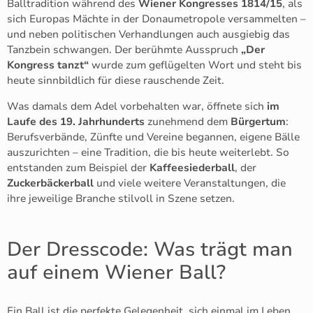
Balltradition während des
Wiener Kongresses 1814/15
, als
sich Europas Mächte in der Donaumetropole versammelten –
und neben politischen Verhandlungen auch ausgiebig das
Tanzbein schwangen. Der berühmte Ausspruch
„Der
Kongress tanzt“
wurde zum geflügelten Wort und steht bis
heute sinnbildlich für diese rauschende Zeit.
Was damals dem Adel vorbehalten war, öffnete sich
im
Laufe des 19. Jahrhunderts
zunehmend dem
Bürgertum
:
Berufsverbände, Zünfte und Vereine begannen, eigene Bälle
auszurichten – eine Tradition, die bis heute weiterlebt. So
entstanden zum Beispiel der
Kaffeesiederball
, der
Zuckerbäckerball
und viele weitere Veranstaltungen, die
ihre jeweilige Branche stilvoll in Szene setzen.
Der Dresscode: Was trägt man
auf einem Wiener Ball?
Ein Ball ist die perfekte Gelegenheit, sich einmal im Leben