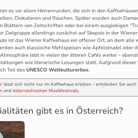
aren es vor allem Herrenrunden, die sich in den Kaffeehäus
hreiben, Diskutieren und Rauchen. Später wurden auch Dame
m Blättern von Zeitschriften oder bei einem ausgiebigen “Tr
er Zielgruppe allerdings zunächst auf Skepsis in der Wiener
eute ist das Wiener Kaffeehaus ein offener Ort, an dem alle
werden auch klassische Mehlspeisen wie Apfelstrudel oder 
 Atmosphäre lebt in vielen der älteren Cafés weiter – abend
staltungen wie literarische Lesungen statt. Aufgrund dieser 
ch Teil des
UNESCO Weltkulturerbes
.
tur lässt sich nicht nur im Kaffeehaus erleben – entdecken Sie au
m
und
österreichischen Musikfestivals
.
litäten gibt es in Österreich?