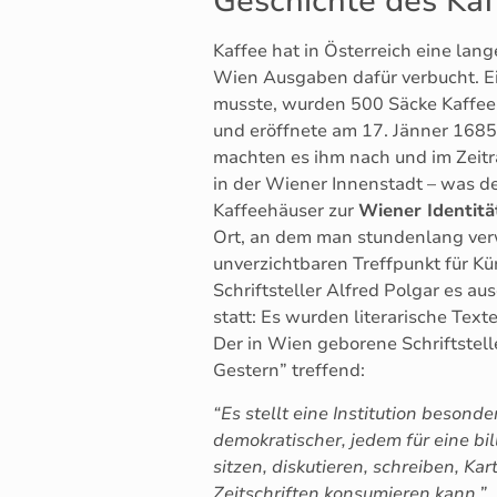
Geschichte des Kaf
Kaffee hat in Österreich eine lan
Wien Ausgaben dafür verbucht. Ei
musste, wurden 500 Säcke Kaffe
und eröffnete am 17. Jänner 1685 
machten es ihm nach und im Zeit
in der Wiener Innenstadt – was 
Kaffeehäuser zur
Wiener Identitä
Ort, an dem man stundenlang verw
unverzichtbaren Treffpunkt für Kün
Schriftsteller Alfred Polgar es au
statt: Es wurden literarische Tex
Der in Wien geborene Schriftstel
Gestern” treffend:
“Es stellt eine Institution besonde
demokratischer, jedem für eine bi
sitzen, diskutieren, schreiben, K
Zeitschriften konsumieren kann.”