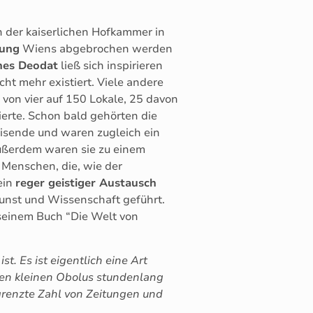
n der kaiserlichen Hofkammer in
rung
Wiens abgebrochen werden
nes Deodat
ließ sich inspirieren
ht mehr existiert. Viele andere
von vier auf 150 Lokale, 25 davon
erte. Schon bald gehörten die
isende und waren zugleich ein
ußerdem waren sie zu einem
r Menschen, die, wie der
ein
reger geistiger Austausch
 Kunst und Wissenschaft geführt.
 seinem Buch “Die Welt von
st. Es ist eigentlich eine Art
esen kleinen Obolus stundenlang
egrenzte Zahl von Zeitungen und