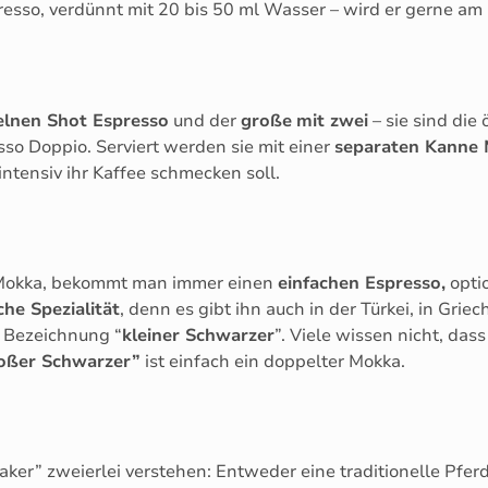
resso, verdünnt mit 20 bis 50 ml Wasser – wird er gerne a
elnen Shot Espresso
und der
große
mit zwei
– sie sind die
sso Doppio. Serviert werden sie mit einer
separaten Kanne 
ntensiv ihr Kaffee schmecken soll.
n Mokka, bekommt man immer einen
einfachen Espresso,
optio
che Spezialität
, denn es gibt ihn auch in der Türkei, in Grie
ie Bezeichnung “
kleiner Schwarzer
”. Viele wissen nicht, das
oßer Schwarzer”
ist einfach ein doppelter Mokka.
ker” zweierlei verstehen: Entweder eine traditionelle Pfe