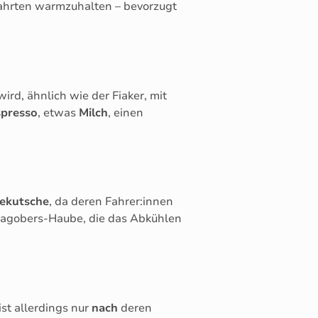
 Fahrten warmzuhalten – bevorzugt
rd, ähnlich wie der Fiaker, mit
spresso
, etwas
Milch
, einen
dekutsche
, da deren Fahrer:innen
lagobers-Haube, die das Abkühlen
ist allerdings nur
nach
deren