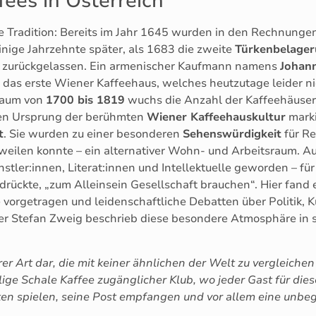
fees in Österreich
ge Tradition: Bereits im Jahr 1645 wurden in den Rechnunge
nige Jahrzehnte später, als 1683 die zweite
Türkenbelage
e zurückgelassen. Ein armenischer Kaufmann namens
Johan
das erste Wiener Kaffeehaus, welches heutzutage leider nic
raum von
1700 bis 1819
wuchs die Anzahl der Kaffeehäuser 
den Ursprung der berühmten
Wiener Kaffeehauskultur
marki
t
. Sie wurden zu einer besonderen
Sehenswürdigkeit
für Re
eilen konnte – ein alternativer Wohn- und Arbeitsraum. A
stler:innen, Literat:innen und Intellektuelle geworden – fü
sdrückte, „zum Alleinsein Gesellschaft brauchen“. Hier fand 
te vorgetragen und leidenschaftliche Debatten über Politik,
ler Stefan Zweig beschrieb diese besondere Atmosphäre in
rer Art dar, die mit keiner ähnlichen der Welt zu vergleichen i
llige Schale Kaffee zugänglicher Klub, wo jeder Gast für di
arten spielen, seine Post empfangen und vor allem eine unb