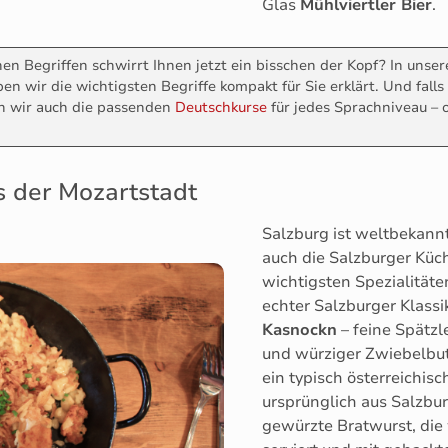
Glas
Mühlviertler Bier
.
chen Begriffen schwirrt Ihnen jetzt ein bisschen der Kopf? In uns
en wir die wichtigsten Begriffe kompakt für Sie erklärt. Und falls
n wir auch die passenden
Deutschkurse
für jedes Sprachniveau – o
s der Mozartstadt
Salzburg ist weltbekannt
auch die Salzburger Küch
wichtigsten Spezialitäte
echter Salzburger Klassi
Kasnockn
– feine Spätzl
und würziger Zwiebelbut
ein typisch österreichis
ursprünglich aus Salzbu
gewürzte Bratwurst, die