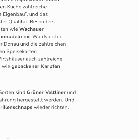
hen Küche zahlreiche
e Eigenbau”, und das
ster Qualität. Besonders
eiten wie
Wachauer
hnnudeln
mit Waldviertler
r Donau und die zahlreichen
den Speisekarten
Wirtshäuser auch zahlreiche
e
wie
gebackener Karpfen
 Sorten sind
Grüner Veltliner
und
fahrung hergestellt werden. Und
rillenschnaps
wieder richten.