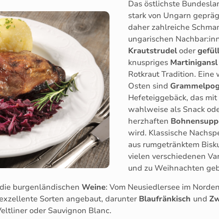
Das östlichste Bundeslan
stark von Ungarn geprä
daher zahlreiche Schmank
ungarischen Nachbar:in
Krautstrudel
oder
gefül
knuspriges
Martinigans
Rotkraut Tradition. Eine
Osten sind
Grammelpog
Hefeteiggebäck, das mit
wahlweise als Snack od
herzhaften
Bohnensup
wird. Klassische Nachsp
aus rumgetränktem Bisk
vielen verschiedenen Var
und zu Weihnachten ge
r die burgenländischen
Weine
: Vom Neusiedlersee im Norden
 exzellente Sorten angebaut, darunter
Blaufränkisch
und
Zw
Veltliner oder Sauvignon Blanc.