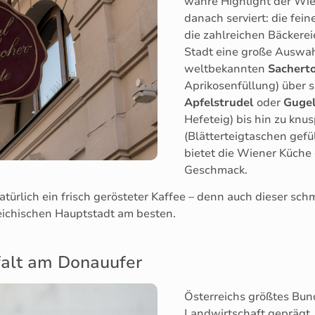
wahre Highlight der Wie
danach serviert: die fei
die zahlreichen Bäckerei
Stadt eine große Auswah
weltbekannten
Sachert
Aprikosenfüllung) über s
Apfelstrudel
oder
Guge
Hefeteig) bis hin zu knu
(Blätterteigtaschen gefü
bietet die Wiener Küche
Geschmack.
natürlich ein frisch gerösteter Kaffee – denn auch dieser sc
reichischen Hauptstadt am besten.
lfalt am Donauufer
Österreichs größtes Bun
Landwirtschaft geprägt