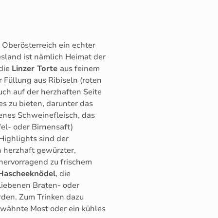
st Oberösterreich ein echter
sland ist nämlich Heimat der
 die
Linzer Torte
aus feinem
 Füllung aus Ribiseln (roten
uch auf der herzhaften Seite
es zu bieten, darunter das
tenes Schweinefleisch, das
el- oder Birnensaft)
 Highlights sind der
in herzhaft gewürzter,
 hervorragend zu frischem
Hascheeknödel
, die
bliebenen Braten- oder
erden. Zum Trinken dazu
erwähnte Most oder ein kühles