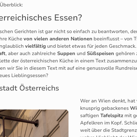
 Überblick:
erreichisches Essen?
ischen Gerichten ist gar nicht so einfach zu beantworten, 
ihre Küche
von vielen anderen Nationen
beeinflusst – von 
unglaublich
vielfältig
und bietet etwas für jeden Geschmack. 
aft
, aber auch zahlreiche
Suppen
und
Süßspeisen
gehören 
alette der österreichischen Küche in einem Text zusammenzu
wir Sie in diesem Text mit auf eine genussvolle Rundreis
 neues Lieblingsessen?
tadt Österreichs
Wer an Wien denkt, hat 
knusprig gebackenes
Wi
saftigen
Tafelspitz
mit g
Apfelkren im Kopf. Schlie
weit über die Stadtgren