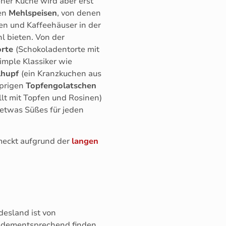
ner Küche wird aber erst
nen
Mehlspeisen
, von denen
en und Kaffeehäuser in der
l bieten. Von der
orte
(Schokoladentorte mit
imple Klassiker wie
lhupf
(ein Kranzkuchen aus
sprigen
Topfengolatschen
llt mit Topfen und Rosinen)
 etwas Süßes für jeden
hmeckt aufgrund der
langen
desland ist von
, dementsprechend finden