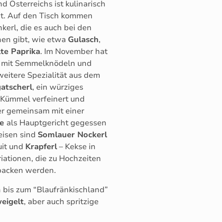
d Österreichs ist kulinarisch
gt. Auf den Tisch kommen
erl, die es auch bei den
nen gibt, wie etwa
Gulasch
,
lte Paprika
. Im November hat
l
mit Semmelknödeln und
 weitere Spezialität aus dem
atscherl
, ein würziges
 Kümmel verfeinert und
er gemeinsam mit einer
pe
als Hauptgericht gegessen
eisen sind
Somlauer Nockerl
uit und
Krapferl
– Kekse in
iationen, die zu Hochzeiten
backen werden.
 bis zum “Blaufränkischland”
eigelt
, aber auch spritzige