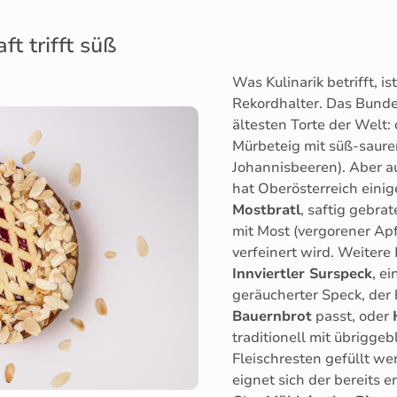
t trifft süß
Was Kulinarik betrifft, i
Rekordhalter. Das Bunde
ältesten Torte der Welt:
Mürbeteig mit süß-saurer
Johannisbeeren). Aber a
hat Oberösterreich einig
Mostbratl
, saftig gebra
mit Most (vergorener Apf
verfeinert wird. Weitere
Innviertler Surspeck
, e
geräucherter Speck, der
Bauernbrot
passt, oder
traditionell mit übrigge
Fleischresten gefüllt w
eignet sich der bereits 