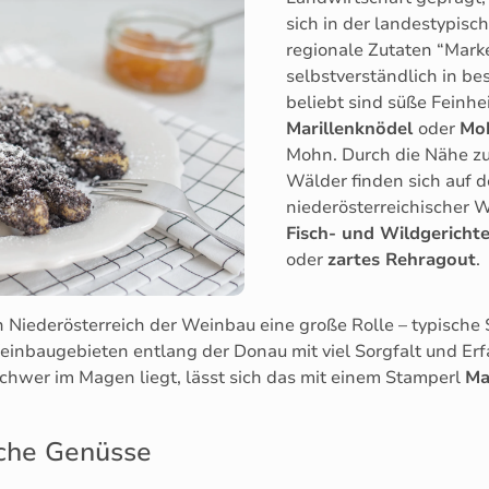
sich in der landestypisc
regionale Zutaten “Mark
selbstverständlich in be
beliebt sind süße Feinh
Marillenknödel
oder
Mo
Mohn. Durch die Nähe zu
Wälder finden sich auf 
niederösterreichischer 
Fisch- und Wildgericht
oder
zartes Rehragout
.
n Niederösterreich der Weinbau eine große Rolle – typische
Weinbaugebieten entlang der Donau mit viel Sorgfalt und Er
chwer im Magen liegt, lässt sich das mit einem Stamperl
Ma
che Genüsse