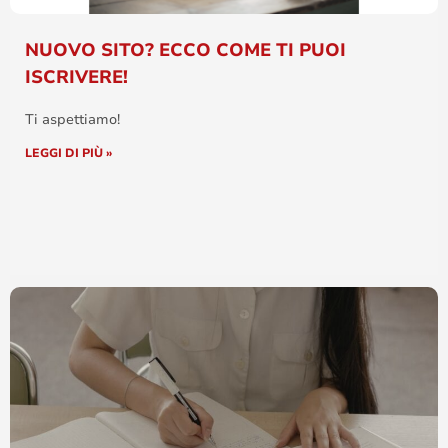
NUOVO SITO? ECCO COME TI PUOI
ISCRIVERE!
Ti aspettiamo!
LEGGI DI PIÙ »