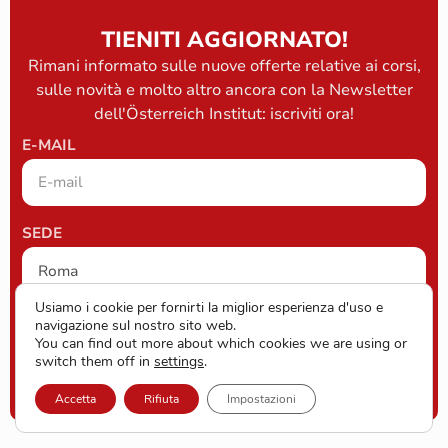
TIENITI AGGIORNATO!
Rimani informato sulle nuove offerte relative ai corsi,
sulle novità e molto altro ancora con la Newsletter
dell'Österreich Institut: iscriviti ora!
E-MAIL
SEDE
Usiamo i cookie per fornirti la miglior esperienza d'uso e
navigazione sul nostro sito web.
ISCRIVERSI
You can find out more about which cookies we are using or
switch them off in
settings
.
Accetta
Rifiuta
Impostazioni