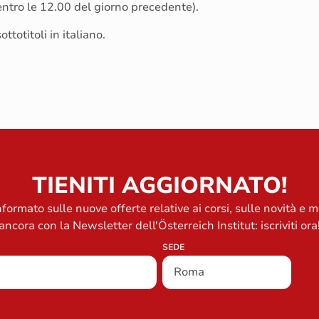
 entro le 12.00 del giorno precedente).
ttotitoli in italiano.
TIENITI AGGIORNATO!
formato sulle nuove offerte relative ai corsi, sulle novità e m
ancora con la Newsletter dell'Österreich Institut: iscriviti ora
SEDE