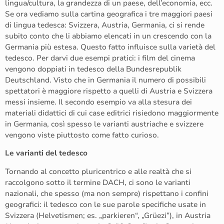
lingua/cultura, la grandezza di un paese, dell’economia, ecc.
Se ora vediamo sulla cartina geografica i tre maggiori paesi
di lingua tedesca: Svizzera, Austria, Germania, ci si rende
subito conto che li abbiamo elencati in un crescendo con la
Germania più estesa. Questo fatto influisce sulla varietà del
tedesco. Per darvi due esempi pratici: i film del cinema
vengono doppiati in tedesco della Bundesrepublik
Deutschland. Visto che in Germania il numero di possibili
spettatori è maggiore rispetto a quelli di Austria e Svizzera
messi insieme. Il secondo esempio va alla stesura dei
materiali didattici di cui case editrici risiedono maggiormente
in Germania, così spesso le varianti austriache e svizzere
vengono viste piuttosto come fatto curioso.
Le varianti del tedesco
Tornando al concetto pluricentrico e alle realtà che si
raccolgono sotto il termine DACH, ci sono le varianti
nazionali, che spesso (ma non sempre) rispettano i confini
geografici: il tedesco con le sue parole specifiche usate in
Svizzera (Helvetismen; es. „parkieren“, „Grüezi”), in Austria