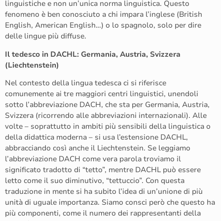
linguistiche e non un’unica norma linguistica. Questo
fenomeno è ben conosciuto a chi impara l’inglese (British
English, American English…) o lo spagnolo, solo per dire
delle lingue più diffuse.
Il tedesco in DACHL: Germania, Austria, Svizzera
(Liechtenstein)
Nel contesto della lingua tedesca ci si riferisce
comunemente ai tre maggiori centri linguistici, unendoli
sotto l’abbreviazione DACH, che sta per Germania, Austria,
Svizzera (ricorrendo alle abbreviazioni internazionali). Alle
volte – soprattutto in ambiti più sensibili della linguistica o
della didattica moderna – si usa l’estensione DACHL,
abbracciando così anche il Liechtenstein. Se leggiamo
l’abbreviazione DACH come vera parola troviamo il
significato tradotto di “tetto”, mentre DACHL può essere
letto come il suo diminutivo, “tettuccio”. Con questa
traduzione in mente si ha subito l’idea di un’unione di più
unità di uguale importanza. Siamo consci però che questo ha
più componenti, come il numero dei rappresentanti della