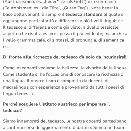
(Austriazismen; es. „heuer“, „Grüß Gott”) e in Germania
(Teutonismen; es. “die Tüte“, „Guten Tag”). Nota bene: la
base delle varianti è sempre il
tedesco standard
al quale si
aggiungono particolarità e differenze a più livelli linguistici.
Il tedesco si differenzia come già visto, a livello lessicale,
aspetto che risulta essere spesso il più evidente; ma anche a
livello grammaticale, di sintassi, di pronuncia, di semantica
ecc.
Di fronte alla ricchezza del tedesco c’è solo da incuriosirsi!
Come insegnanti vediamo la bellezza, la vivacità della lingua.
Come studente si ha l’occasione di conoscere la ricchezza di
una lingua. Il nostro team è composto da docenti di
madrelingua con esperienza e provenienti da tutti i paesi di
lingua tedesca.
Perché scegliere l’istituto austriaco per imparare il
tedesco?
Siamo innamorati del tedesco, le nostre docenti partecipano
a continui corsi di aggiornamento didattico. Siamo un team