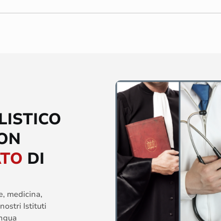
LISTICO
CON
ATO
DI
he, medicina,
ostri Istituti
ingua