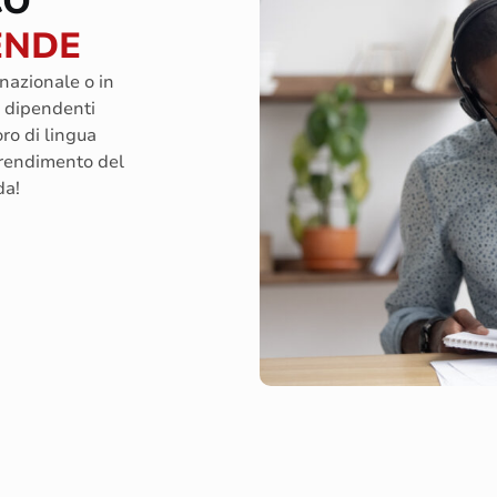
CO
ENDE
rnazionale o in
i dipendenti
oro di lingua
prendimento del
da!