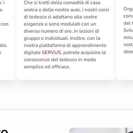
: i
Che si tratti della comodità di casa
Orga
no
vostra o delle nostre aule, i nostri corsi
conc
di tedesco si adattano alle vostre
del 
 con
esigenze e sono modulati con un
Svil
diverso numero di ore, in lezioni di
misu
gruppo o individuali. Inoltre, con la
vost
ato.
nostra piattaforma di apprendimento
obie
e
digitale
SERVUS
, potrete acquisire le
conoscenze del tedesco in modo
semplice ed efficace.