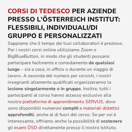
CORSI DI TEDESCO
PER AZIENDE
PRESSO L'ÖSTERREICH INSTITUT:
FLESSIBILI, INDIVIDUALI/DI
GRUPPO E PERSONALIZZATI
Sappiamo che il tempo dei tuoi collaboratori è prezioso.
Per i nostri corsi online utilizziamo Zoom o
BigBlueButton, in modo che gli studenti possano
partecipare facilmente e comodamente
da qualsiasi
luogo
– sia a casa, in ufficio o durante un viaggio di
lavoro. A seconda del numero per corsisti, i nostri
insegnanti altamente qualificati organizzeranno la
lezione singolarmente o in gruppo
. Inoltre, tutti i
partecipanti al corso hanno accesso esclusivo alla
nostra
piattaforma di apprendimento SERVUS
, dove
sono disponibili numerosi
compiti
e
materiali didattici
approfonditi
, anche al di fuori del corso. Se per voi è
interessante, offriamo anche la possibilità di
sostenere
gli
esami ÖSD
direttamente presso il nostro Istituto.