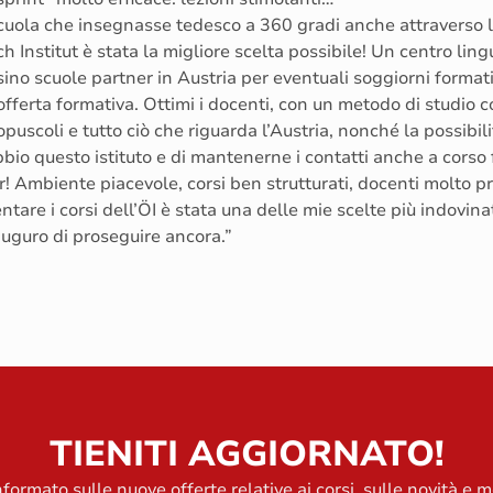
scuola che insegnasse tedesco a 360 gradi anche attraverso 
h Institut è stata la migliore scelta possibile! Un centro lin
sino scuole partner in Austria per eventuali soggiorni formati
offerta formativa. Ottimi i docenti, con un metodo di studio 
puscoli e tutto ciò che riguarda l’Austria, nonché la possibilit
io questo istituto e di mantenerne i contatti anche a corso f
! Ambiente piacevole, corsi ben strutturati, docenti molto pr
tare i corsi dell’ÖI è stata una delle mie scelte più indovinate
 auguro di proseguire ancora.”
TIENITI AGGIORNATO!
formato sulle nuove offerte relative ai corsi, sulle novità e m