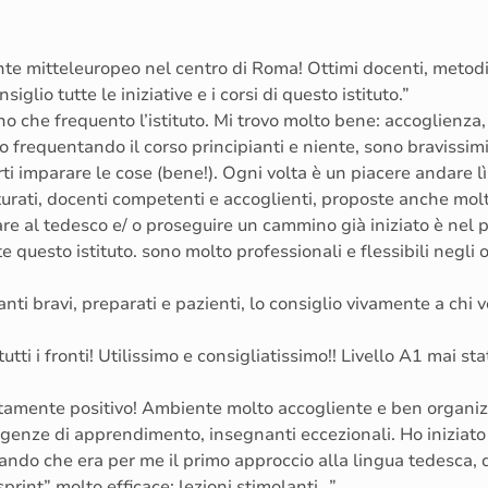
e mitteleuropeo nel centro di Roma! Ottimi docenti, metodi i
iglio tutte le iniziative e i corsi di questo istituto.”
o che frequento l’istituto. Mi trovo molto bene: accoglienza,
o frequentando il corso principianti e niente, sono bravissim
rti imparare le cose (bene!). Ogni volta è un piacere andare lì
urati, docenti competenti e accoglienti, proposte anche molte 
nare al tedesco e/ o proseguire un cammino già iniziato è nel 
 questo istituto. sono molto professionali e flessibili negli 
nanti bravi, preparati e pazienti, lo consiglio vivamente a chi
tutti i fronti! Utilissimo e consigliatissimo!! Livello A1 mai st
tamente positivo! Ambiente molto accogliente e ben organizza
esigenze di apprendimento, insegnanti eccezionali. Ho iniziat
ando che era per me il primo approccio alla lingua tedesca, di
rint” molto efficace: lezioni stimolanti…”