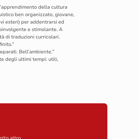
l’apprendimento della cultura
guistico ben organizzato, giovane,
vi esteri) per addentrarsi ed
coinvolgente e stimolante. A
à di traduzioni curricolari.
inito.”
eparati. Bell’ambiente.”
 degli ultimi tempi: utili,
olto altro