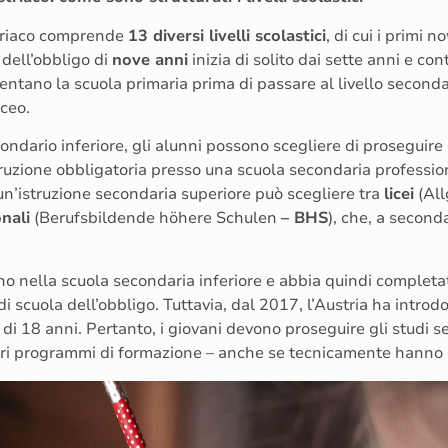
ustriaco comprende
13 diversi livelli scolastici
, di cui i primi n
 dell’obbligo di
nove anni
inizia di solito dai sette anni e con
entano la scuola primaria prima di passare al livello seconda
ceo.
ondario inferiore, gli alunni possono scegliere di proseguire 
truzione obbligatoria presso una scuola secondaria professio
un’istruzione secondaria superiore può scegliere tra
licei
(All
nali
(Berufsbildende höhere Schulen
– BHS
), che, a second
o nella scuola secondaria inferiore e abbia quindi completa
i scuola dell’obbligo. Tuttavia, dal 2017, l’Austria ha introd
à di 18 anni. Pertanto, i giovani devono proseguire gli studi 
tri programmi di formazione – anche se tecnicamente hanno c