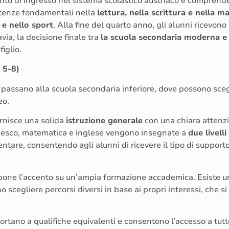
punto di ingresso nel sistema scolastico austriaco e compren
tenze fondamentali nella
lettura, nella scrittura e nella 
 e nello sport
. Alla fine del quarto anno, gli alunni ricevon
via, la decisione finale tra
la scuola secondaria moderna e i
iglio.
i 5-8)
 passano alla scuola secondaria inferiore, dove possono scegl
eo.
rnisce una solida
istruzione generale
con una chiara attenzi
tedesco, matematica e inglese vengono insegnate a
due livelli
ntare, consentendo agli alunni di ricevere il tipo di supporto
pone l’accento su un’ampia formazione accademica. Esiste un 
cegliere percorsi diversi in base ai propri interessi, che si t
 portano a qualifiche equivalenti e consentono l’accesso a tutt