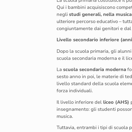
La scuola primaria costituisce il 
Qui i bambini acquisiscono compe
negli
studi generali, nella musica
ulteriore percorso educativo – tutta
congiuntamente dai genitori e dal f
Livello secondario inferiore (ann
Dopo la scuola primaria, gli alunni
scuola secondaria moderna e il lic
La
scuola secondaria moderna
fo
sesto anno in poi, le materie di 
livello standard della scuola eleme
forza individuali.
Il livello inferiore del
liceo (AHS)
insegnamento: gli studenti possono s
musica.
Tuttavia, entrambi i tipi di scuola