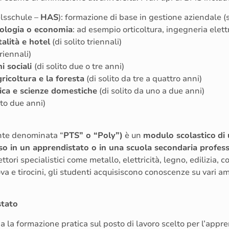
lsschule –
HAS
): formazione di base in gestione aziendale (
nologia o economia
: ad esempio orticoltura, ingegneria elettr
talità e hotel
(di solito triennali)
triennali)
i sociali
(di solito due o tre anni)
gricoltura e la foresta
(di solito da tre a quattro anni)
ca e scienze domestiche
(di solito da uno a due anni)
ito due anni)
nte denominata “
PTS” o “Poly”)
è un
modulo scolastico
di
sso in un apprendistato o in una scuola secondaria profes
ettori specialistici come metallo, elettricità, legno, edilizia,
va e tirocini, gli studenti acquisiscono conoscenze su vari amb
stato
a formazione pratica sul posto di lavoro scelto per l’appre