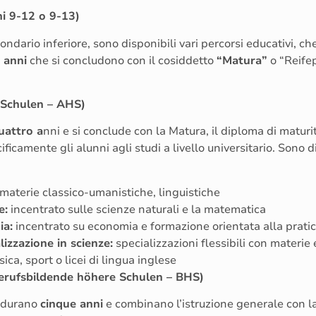
ni 9-12 o 9-13)
ondario inferiore, sono disponibili vari percorsi educativi, ch
 anni
che si concludono con il cosiddetto
“Matura”
o “Reife
 Schulen – AHS)
uattro a
nni e si conclude con la Matura, il diploma di matur
ficamente gli alunni agli studi a livello universitario. Sono d
 materie classico-umanistiche, linguistiche
e:
incentrato sulle scienze naturali e la matematica
ia:
incentrato su economia e formazione orientata alla prati
izzazione in scienze:
specializzazioni flessibili con materie 
ica, sport o licei di lingua inglese
(Berufsbildende höhere Schulen – BHS)
durano
cinque anni
e combinano l’istruzione generale con l