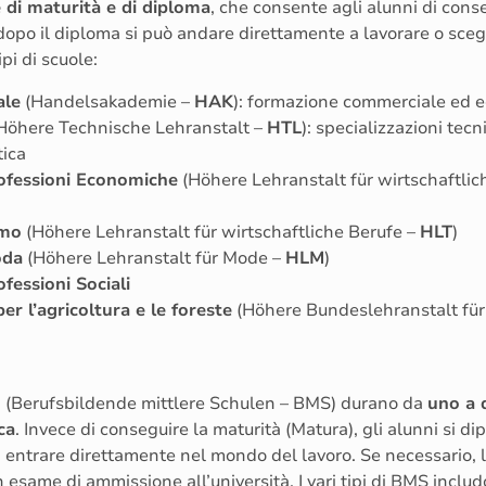
 di maturità e di diploma
, che consente agli alunni di cons
dopo il diploma si può andare direttamente a lavorare o scegl
ipi di scuole:
ale
(Handelsakademie –
HAK
): formazione commerciale ed 
Höhere Technische Lehranstalt –
HTL
): specializzazioni te
tica
rofessioni Economiche
(Höhere Lehranstalt für wirtschaftlic
smo
(Höhere Lehranstalt für wirtschaftliche Berufe –
HLT
)
oda
(Höhere Lehranstalt für Mode –
HLM
)
ofessioni Sociali
er l’agricoltura e le foreste
(Höhere Bundeslehranstalt für
i (Berufsbildende mittlere Schulen – BMS) durano da
uno a 
ca
. Invece di conseguire la maturità (Matura), gli alunni si d
i entrare direttamente nel mondo del lavoro. Se necessario, 
same di ammissione all’università. I vari tipi di BMS includ