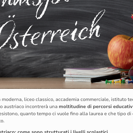
 moderna, liceo classico, accademia commerciale, istituto te
ico austriaco incontrerà una
moltitudine di percorsi educativ
sistono, quanto tempo ci vuole fino alla laurea e che tipo di cer
o.
triaco: come sono strutturati i livelli scolastici