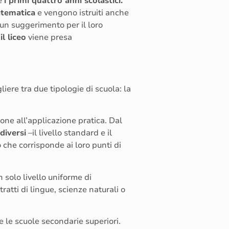
de
i primi quattro anni scolastici.
matematica
e vengono istruiti anche
o un suggerimento per il loro
l liceo
viene presa
iere tra due tipologie di scuola: la
one all’applicazione pratica. Dal
 diversi
–il livello standard e il
 che corrisponde ai loro punti di
solo livello uniforme di
ratti di lingue, scienze naturali o
e le scuole secondarie superiori.