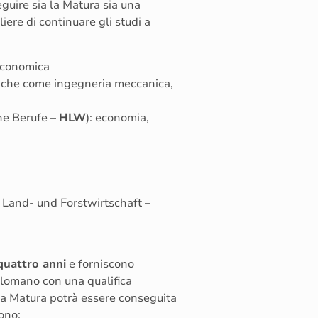
eguire sia la Matura sia una
iere di continuare gli studi a
economica
cniche come ingegneria meccanica,
he Berufe –
HLW
): economia,
 Land- und Forstwirtschaft –
quattro anni
e forniscono
iplomano con una qualifica
la Matura potrà essere conseguita
ono: