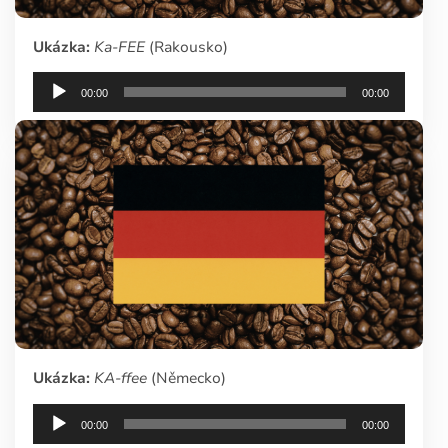
Ukázka:
Ka-FEE
(Rakousko)
Audio
00:00
00:00
přehrávač
Ukázka:
KA-ffee
(Německo)
Audio
00:00
00:00
přehrávač