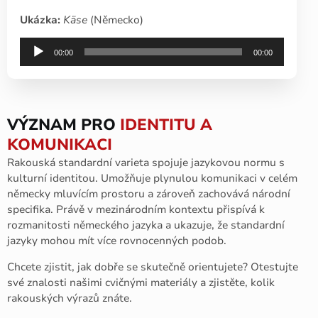
Ukázka:
Käse
(Německo)
Audio
00:00
00:00
přehrávač
VÝZNAM PRO
IDENTITU A
KOMUNIKACI
Rakouská standardní varieta spojuje jazykovou normu s
kulturní identitou. Umožňuje plynulou komunikaci v celém
německy mluvícím prostoru a zároveň zachovává národní
specifika. Právě v mezinárodním kontextu přispívá k
rozmanitosti německého jazyka a ukazuje, že standardní
jazyky mohou mít více rovnocenných podob.
Chcete zjistit, jak dobře se skutečně orientujete? Otestujte
své znalosti našimi cvičnými materiály a zjistěte, kolik
rakouských výrazů znáte.