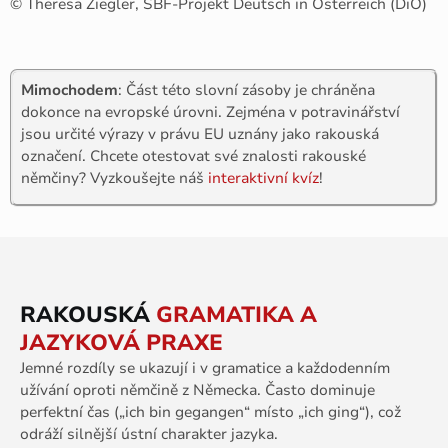
© Theresa Ziegler, SBF-Projekt Deutsch in Österreich (DiÖ)
Mimochodem
: Část této slovní zásoby je chráněna
dokonce na evropské úrovni. Zejména v potravinářství
jsou určité výrazy v právu EU uznány jako rakouská
označení. Chcete otestovat své znalosti rakouské
němčiny? Vyzkoušejte náš
interaktivní kvíz
!
RAKOUSKÁ
GRAMATIKA A
JAZYKOVÁ PRAXE
Jemné rozdíly se ukazují i v gramatice a každodenním
užívání oproti němčině z Německa. Často dominuje
perfektní čas („ich bin gegangen“ místo „ich ging“), což
odráží silnější ústní charakter jazyka.