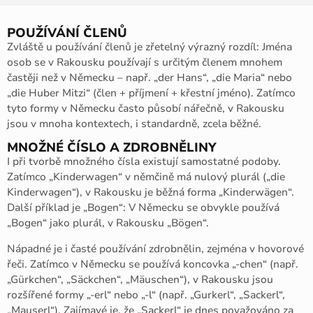
POUŽÍVÁNÍ ČLENŮ
Zvláště u používání členů je zřetelný výrazný rozdíl: Jména
osob se v Rakousku používají s určitým členem mnohem
častěji než v Německu – např. „der Hans“, „die Maria“ nebo
„die Huber Mitzi“ (člen + příjmení + křestní jméno). Zatímco
tyto formy v Německu často působí nářečně, v Rakousku
jsou v mnoha kontextech, i standardně, zcela běžné.
MNOŽNÉ ČÍSLO A ZDROBNĚLINY
I při tvorbě množného čísla existují samostatné podoby.
Zatímco „Kinderwagen“ v němčině má nulový plurál („die
Kinderwagen“), v Rakousku je běžná forma „Kinderwägen“.
Další příklad je „Bogen“: V Německu se obvykle používá
„Bogen“ jako plurál, v Rakousku „Bögen“.
Nápadné je i časté používání zdrobnělin, zejména v hovorové
řeči. Zatímco v Německu se používá koncovka „-chen“ (např.
„Gürkchen“, „Säckchen“, „Mäuschen“), v Rakousku jsou
rozšířené formy „-erl“ nebo „-l“ (např. „Gurkerl“, „Sackerl“,
„Mauserl“). Zajímavé je, že „Sackerl“ je dnes považováno za