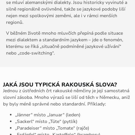
se mluví alemanskými dialekty. Jsou historicky vyvinuté a
silně regionálně ovlivněné, takže se jazykové podoby liší
nejen mezi spolkovými zeměmi, ale i v rámci menších
regionů.
V běžném životě mnoho mluvčích přepíná podle situace
mezi dialektem a standardním jazykem – jde o fenomén,
kterému se říká „situačně podmíněné jazykové užívání“
nebo „code-switching“.
JAKÁ JSOU TYPICKÁ RAKOUSKÁ SLOVA?
Jednou z ústředních črt rakouské němčiny je její samostatná
slovní zásoba. Mnoho výrazů se liší od těch v Německu, aniž
by byly méně správné nebo standardní. Příklady:
„Jänner“ místo „Januar“ (leden)
„Sackerl“ místo „Tüte“ (pytlík)
„Paradeiser“ místo „Tomate“ (rajče)
„Erdäpfel“ místo „Kartoffeln“ (brambory)