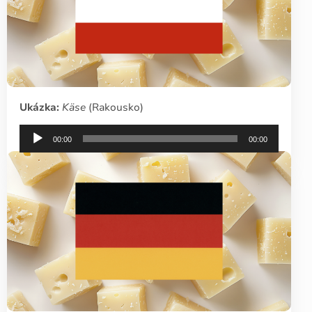
Ukázka:
Käse
(Rakousko)
Audio
00:00
00:00
přehrávač