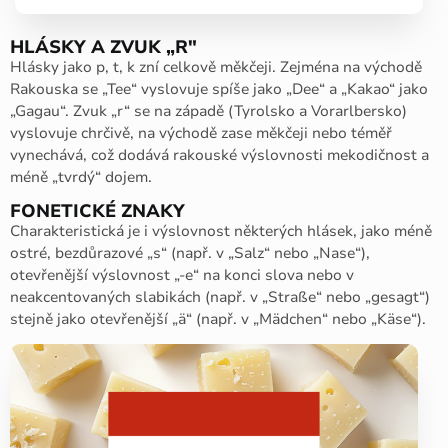
HLÁSKY A ZVUK „R"
Hlásky jako p, t, k zní celkově měkčeji. Zejména na východě
Rakouska se „Tee“ vyslovuje spíše jako „Dee“ a „Kakao“ jako
„Gagau“. Zvuk „r“ se na západě (Tyrolsko a Vorarlbersko)
vyslovuje chrčivě, na východě zase měkčeji nebo téměř
vynechává, což dodává rakouské výslovnosti mekodičnost a
méně „tvrdý“ dojem.
FONETICKÉ ZNAKY
Charakteristická je i výslovnost některých hlásek, jako méně
ostré, bezdůrazové „s“ (např. v „Salz“ nebo „Nase“),
otevřenější výslovnost „-e“ na konci slova nebo v
neakcentovaných slabikách (např. v „Straße“ nebo „gesagt“)
stejně jako otevřenější „ä“ (např. v „Mädchen“ nebo „Käse“).