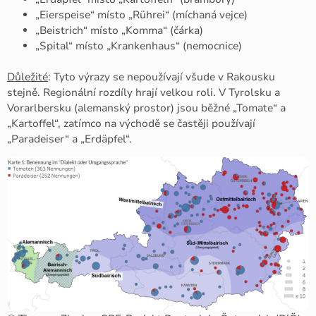
„Eierspeise“ místo „Rührei“ (míchaná vejce)
„Beistrich“ místo „Komma“ (čárka)
„Spital“ místo „Krankenhaus“ (nemocnice)
Důležité
: Tyto výrazy se nepoužívají všude v Rakousku
stejně. Regionální rozdíly hrají velkou roli. V Tyrolsku a
Vorarlbersku (alemanský prostor) jsou běžné „Tomate“ a
„Kartoffel“, zatímco na východě se častěji používají
„Paradeiser“ a „Erdäpfel“.