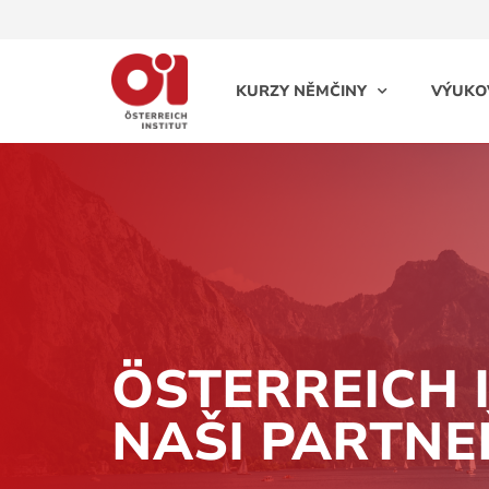
KURZY NĚMČINY
VÝUKO
ÖSTERREICH 
NAŠI PARTNE