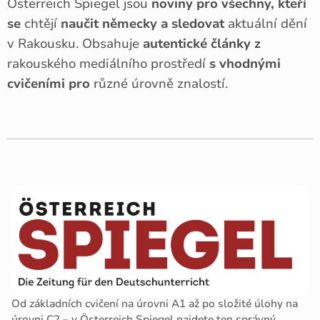
Österreich Spiegel jsou
noviny pro všechny, kteří
se
chtějí
naučit německy a sledovat
aktuální dění
v Rakousku. Obsahuje
autentické články z
rakouského mediálního prostředí
s vhodnými
cvičeními pro
různé úrovně znalostí.
Od základních cvičení na úrovni A1 až po složité úlohy na
úrovni C2 – v Österreich Spiegel najdete ten správný