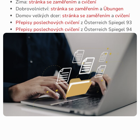
Zima:
stránka se zaměřením
a
cvičení
Dobrovolnictví:
stránka se zaměřením
a
Übungen
Domov velkých dcer:
stránka se zaměřením
a
cvičení
Přepisy poslechových cvičení
z Österreich Spiegel 93
Přepisy poslechových cvičení
z Österreich Spiegel 94