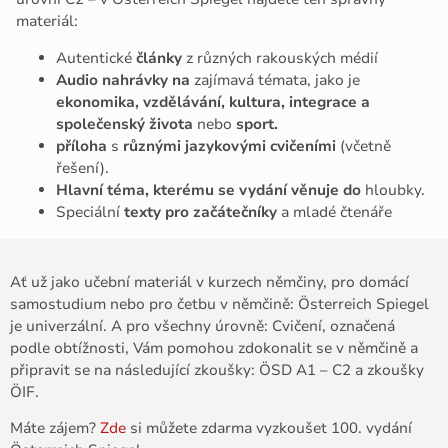
materiál:
Autentické
články
z různých rakouských médií
Audio nahrávky na
zajímavá témata, jako je
ekonomika, vzdělávání, kultura, integrace a
společenský života
nebo
sport.
příloha
s
různými jazykovými cvičeními
(včetně
řešení).
Hlavní téma, kterému se vydání věnuje do
hloubky.
Speciální
texty pro začátečníky
a mladé čtenáře
Ať už jako učební materiál v kurzech němčiny, pro domácí
samostudium nebo pro četbu v němčině: Österreich Spiegel
je univerzální. A pro všechny úrovně: Cvičení, označená
podle obtížnosti, Vám pomohou zdokonalit se v němčině a
připravit se na následující zkoušky: ÖSD A1 – C2 a zkoušky
ÖIF.
Máte zájem?
Zde
si můžete zdarma vyzkoušet 100. vydání