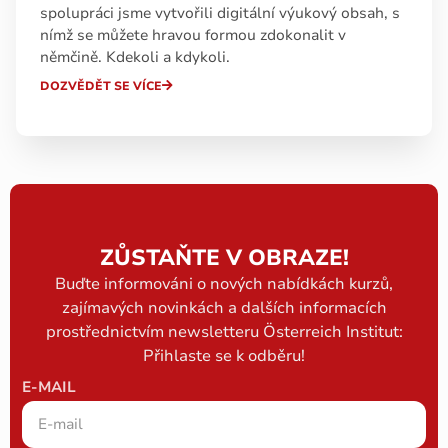
spolupráci jsme vytvořili digitální výukový obsah, s
nímž se můžete hravou formou zdokonalit v
němčině. Kdekoli a kdykoli.
DOZVĚDĚT SE VÍCE
ZŮSTAŇTE V OBRAZE!
Buďte informováni o nových nabídkách kurzů,
zajímavých novinkách a dalších informacích
prostřednictvím newsletteru Österreich Institut:
Přihlaste se k odběru!
E-MAIL