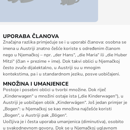
UPORABA ČLANOVA
Značajna razlika primjećuje se i u uporabi članova: osobna se
imena u Austriji znatno češće koriste s određenim članom
nego u Njemačkoj – npr. „der Hans“, „die Maria“ ili „die Huber
Mitzi“ (član + prezime + ime). Dok takvi oblici u Njemačkoj
često zvuče dijalektalno, u Austriji su u mnogim
kontekstima, pa i u standardnom jeziku, posve uobičajeni.
MNOŽINA I UMANJENICE
Postoje i posebni oblici u tvorbi množine. Dok riječ
„Kinderwagen“ u množini ostaje ista („die Kinderwagen“), u
Austriji je uobičajen oblik „Kinderwägen“. Još jedan primjer je
„Bogen“: u Njemačkoj se kao množina najčešće koristi
„Bogen“, u Austriji pak „Bögen“.
Uočljiva je i česta uporaba umanjenica (diminutiva), osobito
u svakodnevnom govoru. Dok se u Njemačkoj uglavnom