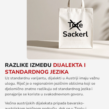
RAZLIKE IZMEĐU
DIJALEKTA I
STANDARDNOG JEZIKA
Uz standardnu varijantu, dijalekti u Austriji imaju važnu
ulogu. Riječ je o regionalnim jezičnim oblicima koji se
djelomično znatno razlikuju od standardnog jezika i
ponajprije se koriste u svakodnevnom govoru.
Većina austrijskih dijalekata pripada bavarsko-
austrijskom jezičnom području, dok se u Tirolu i