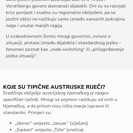
Vorarlbergu govore alemanski dijalekti. Oni su se razvijali
kroz povijest i snažno su regionalno obilježeni, pa se
jezični oblici ne razlikuju samo između saveznih pokrajina
nego i unutar manjih regija.
U svakodnevnom životu mnogi govornici, ovisno o
situaciji, prelaze između dijalekta i standardnog jezika –
fenomen poznat kao „code-switching“ ili „prilagođavanje
jezika situaciji“.
KOJE SU TIPIČNE AUSTRIJSKE RIJEČI?
Središnje obilježje austrijskog njemačkog je njegov
specifičan rječnik. Mnogi se pojmovi razlikuju od onih u
Njemačkoj, a da pritom nisu ništa manje ispravni ili
standardni. Primjeri su:
„Jänner“ umjesto „Januar“ (siječanj)
„Sackerl“ umjesto „Tüte“ (vrećica)