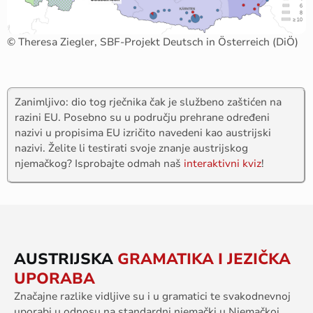
© Theresa Ziegler, SBF-Projekt Deutsch in Österreich (DiÖ)
Zanimljivo: dio tog rječnika čak je službeno zaštićen na
razini EU. Posebno su u području prehrane određeni
nazivi u propisima EU izričito navedeni kao austrijski
nazivi. Želite li testirati svoje znanje austrijskog
njemačkog? Isprobajte odmah naš
interaktivni kviz
!
AUSTRIJSKA
GRAMATIKA I JEZIČKA
UPORABA
Značajne razlike vidljive su i u gramatici te svakodnevnoj
uporabi u odnosu na standardni njemački u Njemačkoj.