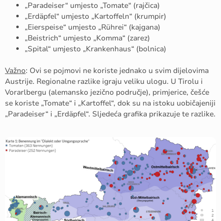
„Paradeiser“ umjesto „Tomate“ (rajčica)
„Erdäpfel“ umjesto „Kartoffeln“ (krumpir)
„Eierspeise“ umjesto „Rührei“ (kajgana)
„Beistrich“ umjesto „Komma“ (zarez)
„Spital“ umjesto „Krankenhaus“ (bolnica)
Važno
: Ovi se pojmovi ne koriste jednako u svim dijelovima
Austrije. Regionalne razlike igraju veliku ulogu. U Tirolu i
Vorarlbergu (alemansko jezično područje), primjerice, češće
se koriste „Tomate“ i „Kartoffel“, dok su na istoku uobičajeniji
„Paradeiser“ i „Erdäpfel“. Sljedeća grafika prikazuje te razlike.