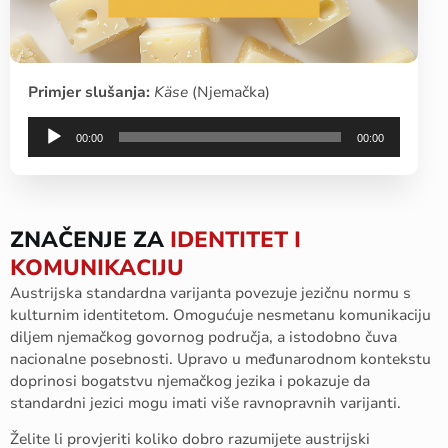
Primjer slušanja:
Käse
(Njemačka)
Audio
00:00
00:00
Player
ZNAČENJE ZA
IDENTITET I
KOMUNIKACIJU
Austrijska standardna varijanta povezuje jezičnu normu s
kulturnim identitetom. Omogućuje nesmetanu komunikaciju
diljem njemačkog govornog područja, a istodobno čuva
nacionalne posebnosti. Upravo u međunarodnom kontekstu
doprinosi bogatstvu njemačkog jezika i pokazuje da
standardni jezici mogu imati više ravnopravnih varijanti.
Želite li provjeriti koliko dobro razumijete austrijski