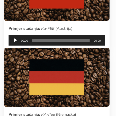
Primjer slušanja:
Ka-FEE
(Austrija)
Audio
00:00
00:00
Player
Primjer slušanja:
KA-ffee
(Njemačka)