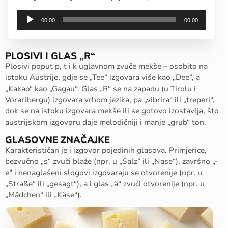
Audio
00:00
00:00
Player
PLOSIVI I GLAS „R“
Plosivi poput p, t i k uglavnom zvuče mekše – osobito na
istoku Austrije, gdje se „Tee“ izgovara više kao „Dee“, a
„Kakao“ kao „Gagau“. Glas „R“ se na zapadu (u Tirolu i
Vorarlbergu) izgovara vrhom jezika, pa „vibrira“ ili „treperi“,
dok se na istoku izgovara mekše ili se gotovo izostavlja, što
austrijskom izgovoru daje melodičniji i manje „grub“ ton.
GLASOVNE ZNAČAJKE
Karakterističan je i izgovor pojedinih glasova. Primjerice,
bezvučno „s“ zvuči blaže (npr. u „Salz“ ili „Nase“), završno „-
e“ i nenaglašeni slogovi izgovaraju se otvorenije (npr. u
„Straße“ ili „gesagt“), a i glas „ä“ zvuči otvorenije (npr. u
„Mädchen“ ili „Käse“).