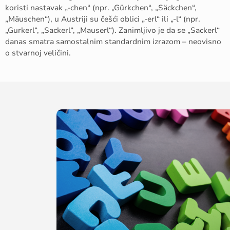
koristi nastavak „-chen“ (npr. „Gürkchen“, „Säckchen“,
„Mäuschen“), u Austriji su češći oblici „-erl“ ili „-l“ (npr.
„Gurkerl“, „Sackerl“, „Mauserl“). Zanimljivo je da se „Sackerl“
danas smatra samostalnim standardnim izrazom – neovisno
o stvarnoj veličini.