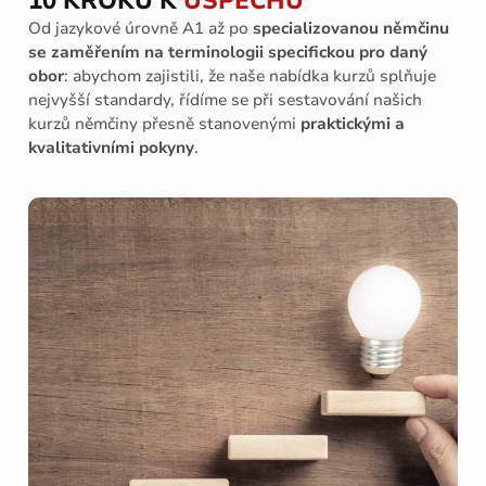
10 KROKŮ K
ÚSPĚCHU
Od jazykové úrovně A1 až po
specializovanou němčinu
se zaměřením na terminologii specifickou pro daný
obor
: abychom zajistili, že naše nabídka kurzů splňuje
nejvyšší standardy, řídíme se při sestavování našich
kurzů němčiny přesně stanovenými
praktickými a
kvalitativními pokyny
.