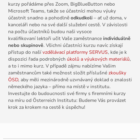
kurzy pořádáme přes Zoom, BigBlueButton nebo
Microsoft Teams, takže se účastníci mohou výuky
účastnit snadno a pohodlně
odkudkoli
– ať už doma, v
kanceláři nebo na své další služební cestě. V závislosti
na počtu účastníků budou naši vysoce
kvalifikovaní lektoři učit Vaše zaměstnance
individuálně
nebo skupinově
. Všichni účastníci kurzu navíc získají
přístup do naší
vzdělávací platformy SERVUS
, kde je k
dispozici řada podrobných
úkolů a výukových materiálů
,
a to i mimo kurz. V případě zájmu nabízíme Vašim
zaměstnancům také možnost složit příslušné
zkoušky
ÖSD
, aby měli mezinárodně uzvnávaný doklad o znalosti
německého jazyka – přímo na místě v institutu.
Investujte do budoucnosti své firmy s firemními kurzy
na míru od Österreich Institutu: Budeme Vás provázet
krok za krokem na cestě k úspěchu!