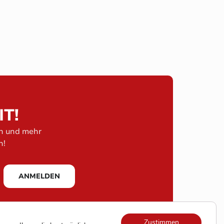
IT!
en und mehr
n!
ANMELDEN
Zustimmen