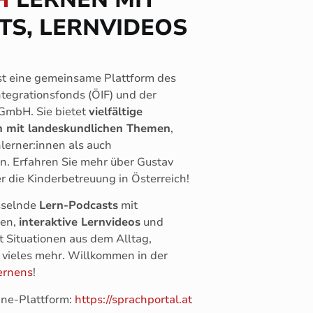
TS, LERNVIDEOS
st eine gemeinsame Plattform des
ntegrationsfonds (ÖIF) und der
 GmbH. Sie bietet
vielfältige
n mit landeskundlichen Themen
,
lerner:innen als auch
n. Erfahren Sie mehr über Gustav
r die Kinderbetreuung in Österreich!
sselnde
Lern-Podcasts
mit
gen,
interaktive Lernvideos
und
 Situationen aus dem Alltag,
 vieles mehr. Willkommen in der
ernens
!
line-Plattform:
https://sprachportal.at