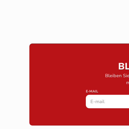
BL
Bleiben Si
m
E-MAIL