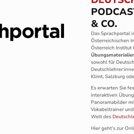
PODCAS
& CO.
Das Sprachportal i
Österreichischen I
Österreich Institut
Übungsmaterialie
sowohl für Deutsch
Deutschlehrer:inne
Klimt, Salzburg ode
Es erwarten Sie fe
interaktiven Übun
Panoramabilder mit
Vokabeltrainer und
Welt des
Deutschl
Hier geht’s zur On