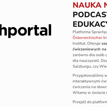
NAUKA 
PODCAST
EDUKAC
Platforma Sprachpo
Österreichischer I
Institut. Oferuje
sz
ćwiczeniowych na 
zarówno dla osób uc
dla nauczycieli. Do
Salzburgu, czy Wie
Przygotowaliśmy 
interaktywnymi ćw
ćwiczenia na słown
Witamy w świecie
Przejdź do platfor