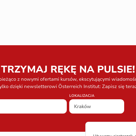
TRZYMAJ RĘKĘ NA PULSIE!
bieżąco z nowymi ofertami kursów, ekscytującymi wiadomości
ylko dzięki newsletterowi Österreich Institut: Zapisz się tera
LOKALIZACJA