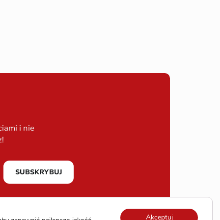
ami i nie
z!
SUBSKRYBUJ
Akceptuj