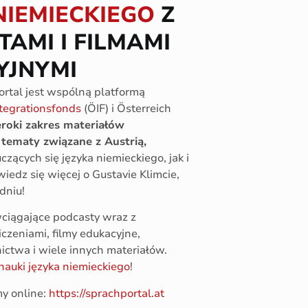
NIEMIECKIEGO
Z
AMI I FILMAMI
YJNYMI
rtal jest wspólną platformą
ntegrationsfonds
(ÖIF) i Österreich
eroki zakres materiałów
tematy związane z Austrią,
zących się języka niemieckiego, jak i
wiedz się więcej o Gustavie Klimcie,
dniu!
wciągające
podcasty wraz
z
iczeniami,
filmy edukacyjne,
ictwa i wiele innych materiałów.
nauki języka niemieckiego
!
my online:
https://sprachportal.at