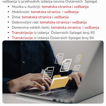
vežbanja iz prethodnih izdanja novina Österreich Spiegel
Muzika u Austriji:
tematska stranica
i
vežbanja
Mobilnost:
tematska stranica
i
vežbanja
Zima:
tematska stranica
i
vežbanja
Dobrovoljni rad:
tematska stranica
i
vežbanja
Domovina velikih ćerki:
tematska stranica
i
vežbanja
Transkripcije
iz izdanja Österreich Spiegel broj 93
Transkripcije
iz izdanja Österreich Spiegel broj 94