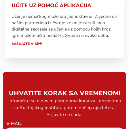
UČITE UZ POMOĆ APLIKACIJA
Učenje nemačkog može biti jednostavno: Zajedno sa
našim partnerima iz Evropske unije razvili smo
digitalne sadržaje za učenje uz pomoću kojih kroz
igru možete učiti nemački. Svuda i u svako doba.
SAZNAJTE VIŠE
UHVATITE KORAK SA VREMENOM!
Infomišite se o novim ponudama kurseva i novostima
sa Austrijskog instituta putem našeg njuzletera:
Prijavite se sada!
E-MAIL