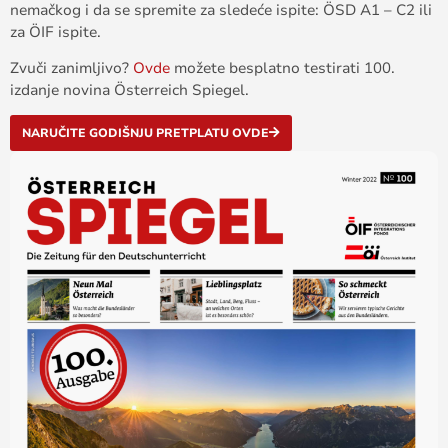
nemačkog i da se spremite za sledeće ispite: ÖSD A1 – C2 ili
za ÖIF ispite.
Zvuči zanimljivo?
Ovde
možete besplatno testirati 100.
izdanje novina Österreich Spiegel.
NARUČITE GODIŠNJU PRETPLATU OVDE