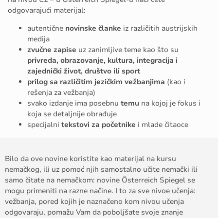
odgovarajući materijal:
autentične
novinske članke
iz različitih austrijskih
medija
zvučne zapise
uz zanimljive teme kao što su
privreda, obrazovanje, kultura, integracija i
zajednički život, društvo ili sport
prilog sa različitim jezičkim vežbanjima
(kao i
rešenja za vežbanja)
svako izdanje ima posebnu
temu
na kojoj je fokus i
koja se detaljnije obrađuje
specijalni
tekstovi za početnike
i mlade čitaoce
Bilo da ove novine koristite kao materijal na kursu
nemačkog, ili uz pomoć njih samostalno učite nemački ili
samo čitate na nemačkom: novine Österreich Spiegel se
mogu primeniti na razne načine. I to za sve nivoe učenja:
vežbanja, pored kojih je naznačeno kom nivou učenja
odgovaraju, pomažu Vam da poboljšate svoje znanje