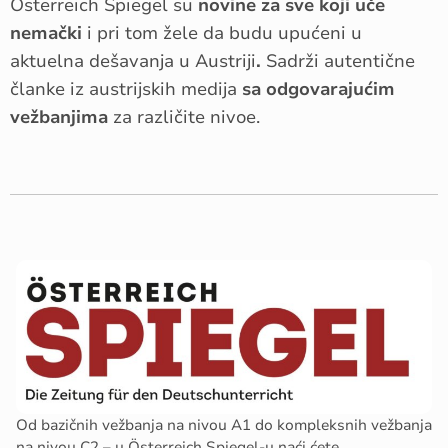
Österreich Spiegel su
novine za sve koji uče
nemački
i pri tom žele da budu upućeni u
aktuelna dešavanja u Austriji
.
Sadrži autentične
članke iz austrijskih medija
sa odgovarajućim
vežbanjima
za različite nivoe.
Od bazičnih vežbanja na nivou A1 do kompleksnih vežbanja
na nivou C2 – u Österreich Spiegel-u naći ćete