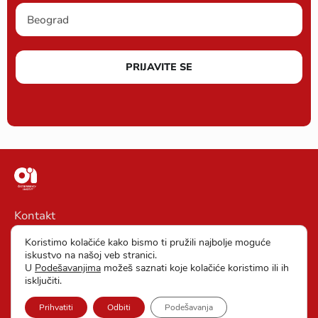
PRIJAVITE SE
Kontakt
Impresum
Koristimo kolačiće kako bismo ti pružili najbolje moguće
iskustvo na našoj veb stranici.
Opšti Uslovi Poslovanja
U
Podešavanjima
možeš saznati koje kolačiće koristimo ili ih
isključiti.
Zaštita Podataka
Prihvatiti
Odbiti
Podešavanja