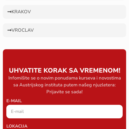
KRAKOV
VROCLAV
UHVATITE KORAK SA VREMENOM!
Infomišite se o novim ponudama kurseva i novostima
sa Austrijskog instituta putem našeg njuzletera:
Prijavite se sada!
E-MAIL
LOKACIJA