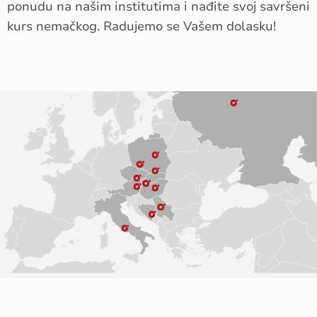
ponudu na našim institutima i nađite svoj savršeni
kurs nemačkog. Radujemo se Vašem dolasku!