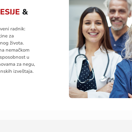
ESIJE
&
veni
radnik
:
tine
za
lnog
života
.
na
nemačkom
sposobnost
u
novama
za
negu
,
inskih
izveštaja
.