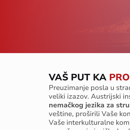
VAŠ PUT KA
PRO
Preuzimanje
posla
u
stra
veliki
izazov
.
Austrijski
in
nemačkog
jezika
za
stru
veštine
,
proširili
V
aše
kom
V
aše
interkulturalne
kom