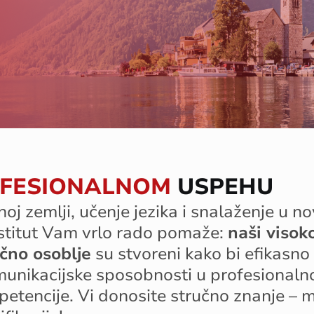
FESIONALNOM
USPEHU
noj
zemlji
,
učenje
jezika
i
snalaženje
u
no
stitut
V
a
m
vrlo
rado
pomaže
:
naši
visok
č
no
osoblje
su
stvoreni
kako
bi
efikasno
unikacijske
sposobnosti
u
profesional
petencije
.
Vi
donosite
stručno
znanje
– 