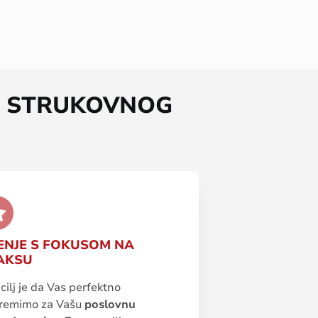
A STRUKOVNOG
ENJE S FOKUSOM NA
AKSU
cilj je da Vas perfektno
premimo za Vašu
poslovnu