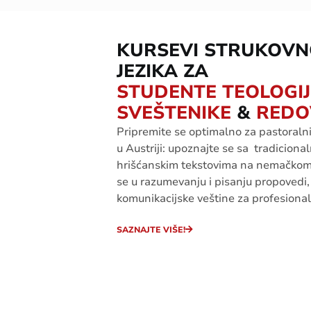
KURSEVI STRUKOV
JEZIKA ZA
STUDENTE TEOLOGIJ
SVEŠTENIKE
&
REDO
Pripremite
se
optimalno
za
pastoraln
u
Austriji
:
upoznajte
se
sa
tradiciona
hrišćanskim
tekstovima
na
n
emačko
se u
razumevanju
i
pisanj
u
propov
edi
,
komunikacijske
veštine
za
profesional
SAZNAJTE VIŠE!