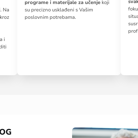
sva
programe i materijale za učenje
koji
foku
i
. Na
su precizno usklađeni s Vašim
situ
 kroz
poslovnim potrebama.
sus
prof
a i
iti
NOG