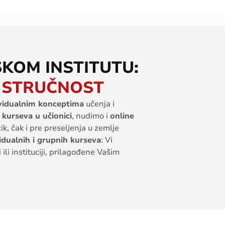
SKOM INSTITUTU:
 STRUČNOST
vidualnim
konceptima
učenja
i
m
kurseva
u
učionici
,
nudimo
i
online
zik
,
čak
i
pre
preseljenja
u
zemlje
idualnih
i
grupnih
kurseva
:
V
i
i
ili
instituciji
,
prilagođene
V
ašim