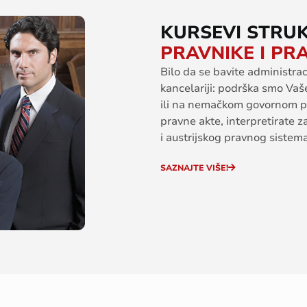
KURSEVI STRUK
PRAVNIKE I PR
Bilo da se
bavite
administra
kancelariji
:
podr
ška
smo
V
a
š
i
li
na
nemačkom
govornom
p
pravne
akte
,
interpretirate
z
i
austrijskog
pravnog
sistem
SAZNAJTE VIŠE!