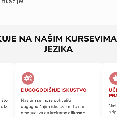
ifikacije
!
KUJE NA NAŠIM KURSEVIM
JEZIKA
DUGOGODIŠNJE ISKUSTVO
UČ
PR
 što
Naš tim se može pohvaliti
Naš 
. Iz
dugogodišnjim iskustvom. To nam
pri
omogućava da kreiramo
efikasne