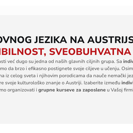
VNOG JEZIKA NA AUSTRIJ
IBILNOST, SVEOBUHVATNA
sti
već
dugo
su
jedna
od
naših
glavnih
ciljnih
grupa
. Sa
indi
amo
da
brzo
i
efikasno
postignete
svoje
ciljeve
u
učenj
u
. Osi
ma
iz
celog
sveta
i
njihovim
porodicama
da
nauče
nemački
je
re
svoje
kultur
ološko
znanje
o
Austriji
.
Izaberite
između
indiv
emo
organizovati
i
grupne
kurseve
za
zaposlene
u
V
ašoj
firm