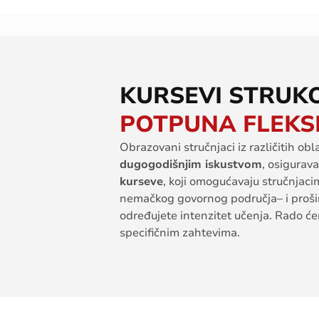
KURSEVI STRUKO
POTPUNA FLEKS
Obrazovani
stručnjaci
iz
različitih
obla
dugogodišnjim
iskustvom
,
osigurav
kurseve
,
koji
omogućavaju
stručnjaci
nema
č
kog
govornog
područja
– i
proši
određujete
intenzitet
učenja
. Rado
ć
specifičnim
zahtevima
.