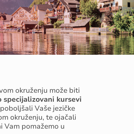
vom
okruženju
može
biti
o
specijal
izovani
kursevi
poboljšali
V
aše
jezičke
nom
okruženju
,
te
ojačali
mi
V
am
pomažemo
u