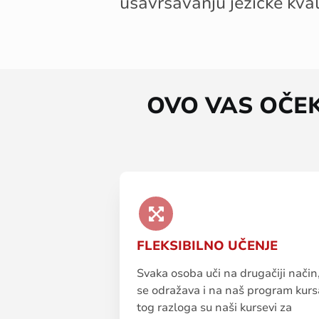
usavršavanju
jezič
k
e
kval
OVO VAS OČE
FLEKSIBILNO UČENJE
Svaka osoba uči na drugačiji način,
se odražava i na naš program kursa
tog razloga su naši kursevi za