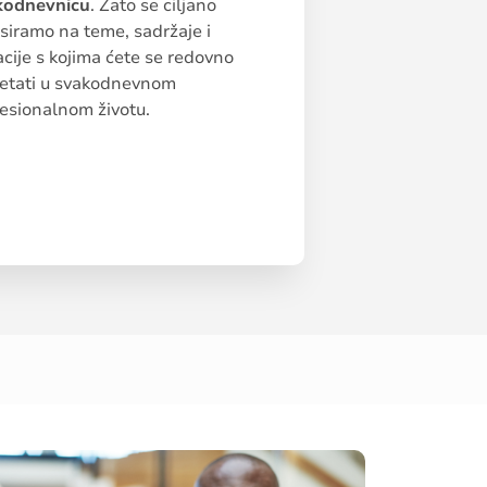
kodnevnicu
. Zato se ciljano
siramo na teme, sadržaje i
acije s kojima ćete se redovno
retati u svakodnevnom
esionalnom životu.