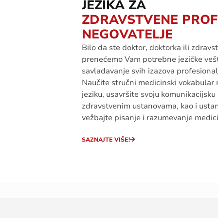
JEZIKA ZA
ZDRAVSTVENE PROF
NEGOVATELJE
Bilo da
ste
doktor
,
doktorka
ili
zdravst
prenećemo
V
am
potrebne
jezičke
veš
savladavanje
svih
izazova
profesiona
Naučite
stručni
medicinski
vokabular
jeziku
,
usavršite
svoju
komunikacijsku
zdravstven
im
ustanov
ama
,
kao
i
usta
vežbajte
pisanje
i
razum
evanje
medic
SAZNAJTE VIŠE!