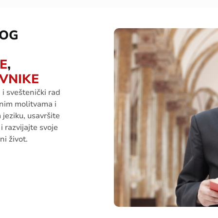
NOG
E
,
VNIKE
i
i
sveštenički
rad
ln
im
molitv
ama
i
m
jeziku
,
usavršite
 i
razvijajte
svoje
ni
život
.