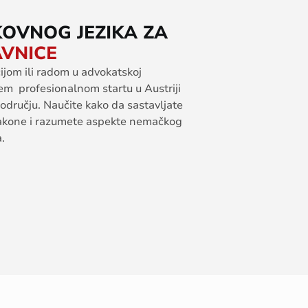
OVNOG JEZIKA ZA
AVNICE
cijom
ili
radom
u
advokatskoj
em
profesionalnom
startu
u
Austriji
odručju
.
Naučite
kako
da
sastavljate
akone
i
razumete
aspekte
nemačkog
a
.