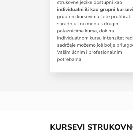
strukovne jezike dostupni kao
individualni ili kao grupni kursev
grupnim kursevima ćete profitirati
saradnju i razmenu s drugim
polaznicima kursa, dok na
individualnom kursu intenzitet rad
sadržaje možemo još bolje prilagod
Vašim ličnim i profesionalnim
potrebama.
KURSEVI STRUKOV