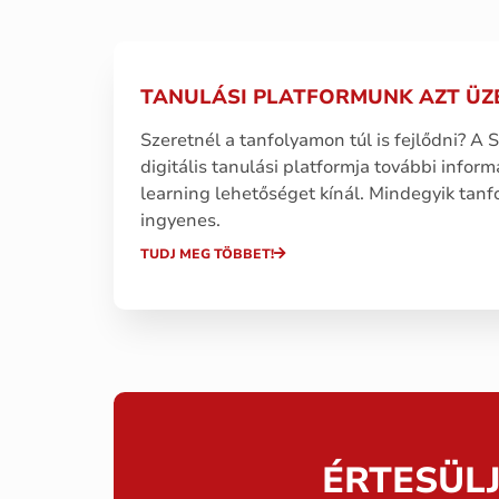
TANULÁSI PLATFORMUNK AZT ÜZE
Szeretnél a tanfolyamon túl is fejlődni? A
digitális tanulási platformja további infor
learning lehetőséget kínál. Mindegyik tan
ingyenes.
TUDJ MEG TÖBBET!
ÉRTESÜL