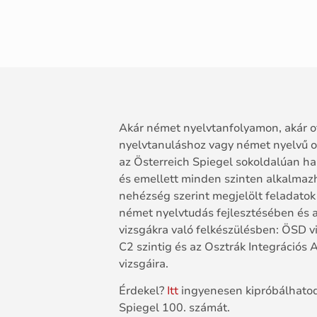
Akár német nyelvtanfolyamon, akár ot
nyelvtanuláshoz vagy német nyelvű 
az Österreich Spiegel sokoldalúan ha
és emellett minden szinten alkalmaz
nehézség szerint megjelölt feladatok
német nyelvtudás fejlesztésében és 
vizsgákra való felkészülésben: ÖSD v
C2 szintig és az Osztrák Integrációs A
vizsgáira.
Érdekel?
Itt
ingyenesen kipróbálhatod
Spiegel 100. számát.