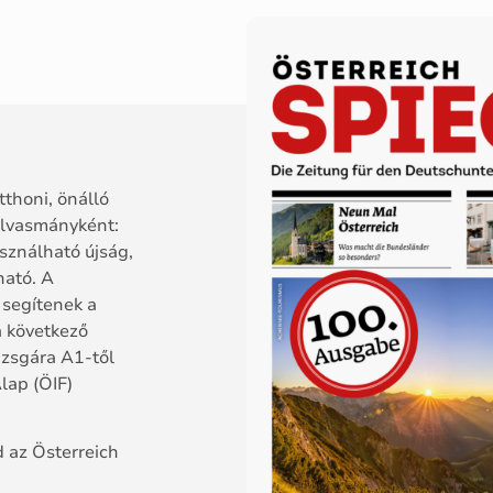
thoni, önálló
olvasmányként:
sználható újság,
ható. A
 segítenek a
a következő
izsgára A1-től
lap (ÖIF)
 az Österreich