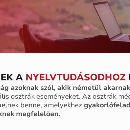
REK A
NYELVTUDÁSODHOZ
ság azoknak szól
,
akik németül akarnak
uális osztrák eseményeket. Az osztrák mé
pelnek benne, amelyekhez
gyakorlófela
eknek
megfelelően.