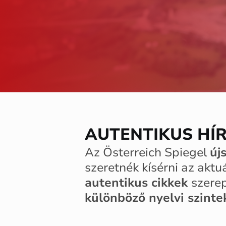
AUTENTIKUS HÍ
Az Österreich Spiegel
új
szeretnék kísérni az akt
autentikus cikkek
szere
különböző nyelvi szint