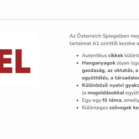
Az Österreich Spiegelben me
tartalmat A1 szinttől kezdve a
Autentikus
cikkek
különb
Hanganyagok
olyan izg
gazdaság, az oktatás, a 
együttélés, a társadal
Különböző nyelvi gyak
(a
megoldásokkal
együt
Egy-egy
fő téma
, amell
Különleges
szövegek k