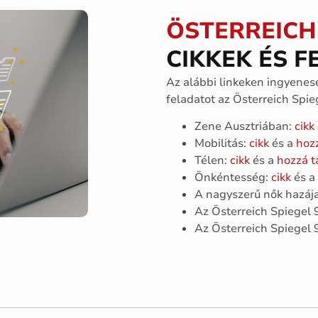
ÖSTERREICH 
CIKKEK ÉS 
Az alábbi linkeken ingyenese
feladatot az Österreich Spie
Zene Ausztriában:
cikk
Mobilitás:
cikk
és a
hozz
Télen:
cikk
és a
hozzá t
Önkéntesség:
cikk
és a
A nagyszerű nők hazáj
Az Österreich Spiegel
Az Österreich Spiegel