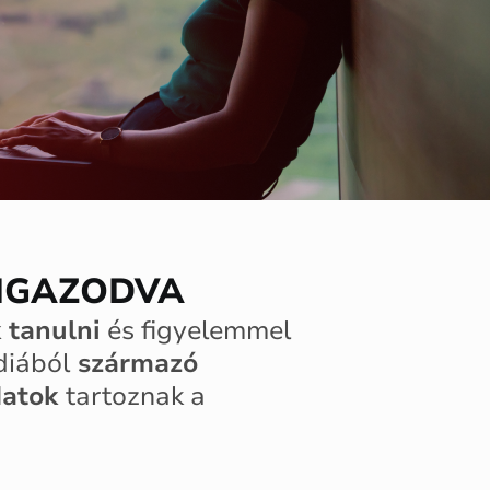
IGAZODVA
 tanulni
és figyelemmel
diából
származó
datok
tartoznak a