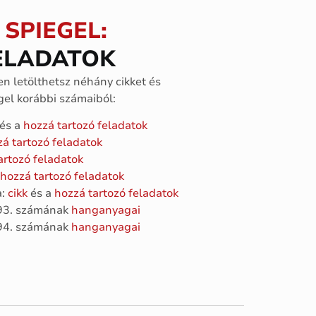
SPIEGEL:
FELADATOK
n letölthetsz néhány cikket és
gel korábbi számaiból:
és a
hozzá tartozó feladatok
á tartozó feladatok
artozó feladatok
hozzá tartozó feladatok
a:
cikk
és a
hozzá tartozó feladatok
 93. számának
hanganyagai
 94. számának
hanganyagai