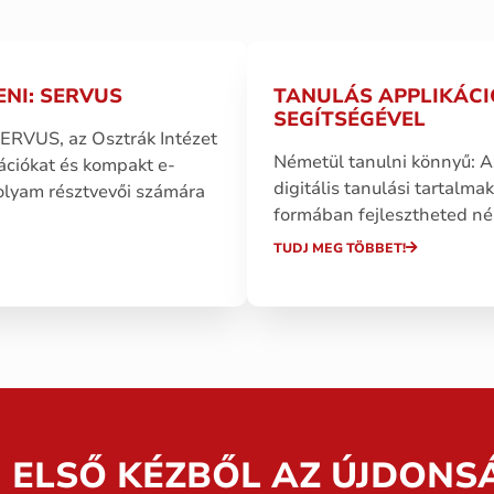
NI: SERVUS
TANULÁS APPLIKÁCI
SEGÍTSÉGÉVEL
 SERVUS, az Osztrák Intézet
Németül tanulni könnyű: A
mációkat és kompakt e-
digitális tanulási tartalma
folyam résztvevői számára
formában fejlesztheted né
TUDJ MEG TÖBBET!
J ELSŐ KÉZBŐL AZ ÚJDONS