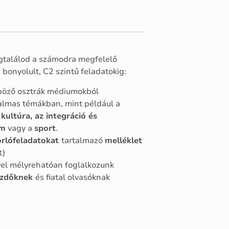
gtalálod a számodra megfelelő
 bonyolult, C2 szintű feladatokig:
öző osztrák médiumokból
almas témákban, mint például a
kultúra, az integráció és
om
vagy a
sport
.
orlófeladatokat
tartalmazó
melléklet
t)
yel mélyrehatóan foglalkozunk
ezdőknek
és fiatal olvasóknak