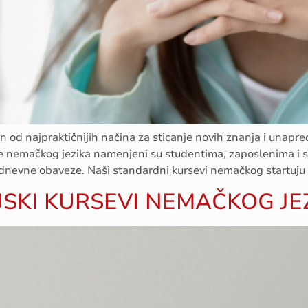
 od najpraktičnijih načina za sticanje novih znanja i unapređ
je nemačkog jezika namenjeni su studentima, zaposlenima i s
i dnevne obaveze. Naši standardni kursevi nemačkog startuju
SKI KURSEVI NEMAČKOG JE