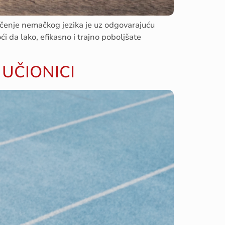
, učenje nemačkog jezika je uz odgovarajuću
i da lako, efikasno i trajno poboljšate
 UČIONICI