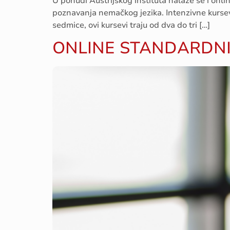
U ponudi Austrijskog instituta nalaze se i onlin
poznavanja nemačkog jezika. Intenzivne kursev
sedmice, ovi kursevi traju od dva do tri […]
ONLINE STANDARDNI