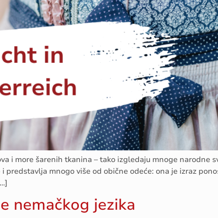
va i more šarenih tkanina – tako izgledaju mnoge narodne sve
i predstavlja mnogo više od obične odeće: ona je izraz ponosa
[…]
nje nemačkog jezika