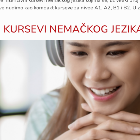
e intenzivni kursevi nemačkog jezika kojima se, uz veliki broj
e nudimo kao kompakt kurseve za nivoe A1, A2, B1 i B2. U za
 KURSEVI NEMAČKOG JEZIK