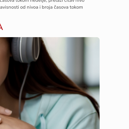
 časova tokom nedelje, prelazi čitav nivo
visnosti od nivoa i broja časova tokom
A