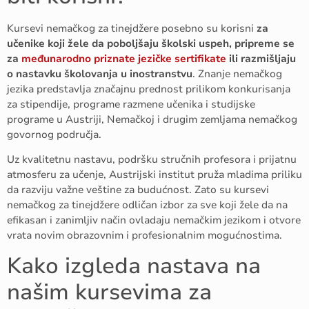
Kursevi nemačkog za tinejdžere posebno su korisni
za
učenike koji žele da poboljšaju školski uspeh, pripreme se
za
međunarodno priznate jezičke sertifikate
ili razmišljaju
o nastavku školovanja u inostranstvu
. Znanje nemačkog
jezika predstavlja značajnu prednost prilikom konkurisanja
za stipendije, programe razmene učenika i studijske
programe u Austriji, Nemačkoj i drugim zemljama nemačkog
govornog područja.
Uz kvalitetnu nastavu, podršku stručnih profesora i prijatnu
atmosferu za učenje, Austrijski institut pruža mladima priliku
da razviju važne veštine za budućnost. Zato su kursevi
nemačkog za tinejdžere odličan izbor za sve koji žele da na
efikasan i zanimljiv način ovladaju nemačkim jezikom i otvore
vrata novim obrazovnim i profesionalnim mogućnostima.
Kako izgleda nastava na
našim kursevima za