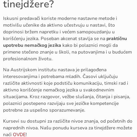
tinejdžere?
Iskusni predavači koriste moderne nastavne metode i
motivišu učenike da aktivno učestvuju u nastavi, što
doprinosi bržem napretku i većem samopouzdanju u
korišćenju jezika. Poseban akcenat stavlja se na
praktičnu
upotrebu nemačkog jezika
kako bi polaznici mogli da
primene stečeno znanje u školi, na putovanjima i u budućem
profesionalnom životu.
Na Austrijskom institutu nastava je prilagođena
interesovanjima i potrebama mladih. Časovi uključuju
različite aktivnosti koje podstiču komunikaciju, timski rad i
aktivno korišćenje nemačkog jezika u svakodnevnim
situacijama. Kroz razgovor, vežbe slušanja, čitanja i pisanja,
polaznici postepeno razvijaju sve jezičke kompetencije
potrebne za uspešno sporazumevanje.
Kursevi su dostupni za različite nivoe znanja, od početnih do
naprednih nivoa. Našu ponudu kurseva za tinejdžere možete
naći
OVDE
!