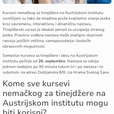
Kursevi nemačkog za tinejdžere na Austrijskom institutu
osmišljeni su tako da mladima pruže kvalitetno znanje jezika
kroz savremenu, interaktivnu i dinamičnu nastavu.
Tinejdžerski uzrast je idealan period za usvajanje stranog
jezika. Pravilno vođena nastava može značajno doprineti
razvoju jezičkih veština, samopouzdanja i budućih
obrazovnih mogućnosti.
Semestar kurseva za tinejdžere i decu na Austrijskom
institutu počinje od
26. septembra
. Nastava se odvija
jednom nedeljno po 90 minuta tokom tri i po meseca i to
subotom, na adresi Dubljanska 8/III, iza Hrama Svetog Save.
Kome sve kursevi
nemačkog za tinejdžere na
Austrijskom institutu mogu
biti korisni?