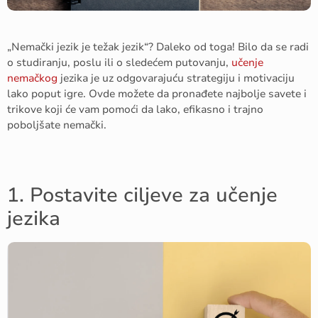
„Nemački jezik je težak jezik“? Daleko od toga! Bilo da se radi
o studiranju, poslu ili o sledećem putovanju,
učenje
nemačkog
jezika je uz odgovarajuću strategiju i motivaciju
lako poput igre. Ovde možete da pronađete najbolje savete i
trikove koji će vam pomoći da lako, efikasno i trajno
poboljšate nemački.
1. Postavite ciljeve za učenje
jezika