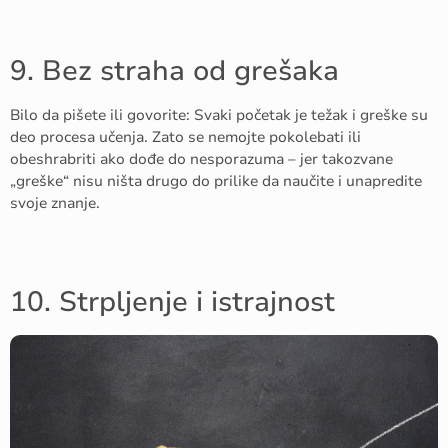
9. Bez straha od grešaka
Bilo da pišete ili govorite: Svaki početak je težak i greške su
deo procesa učenja. Zato se nemojte pokolebati ili
obeshrabriti ako dođe do nesporazuma – jer takozvane
„greške“ nisu ništa drugo do prilike da naučite i unapredite
svoje znanje.
10. Strpljenje i istrajnost