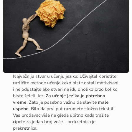
Najvažnija stvar u učenju jezika: Uživajte! Koristite
različite metode učenja kako biste ostali motivisani
i ne odustajte ako stvari ne idu onoliko brzo koliko
biste želeli. Jer:
Za učenje jezika je potrebno
vreme
. Zato je posebno važno da slavite
male
uspehe
. Bilo da prvi put razumete složen tekst ili
Vas prodavac više ne gleda upitno kada tražite
cipele za jedan broj veće – prekretnica je
prekretnica.