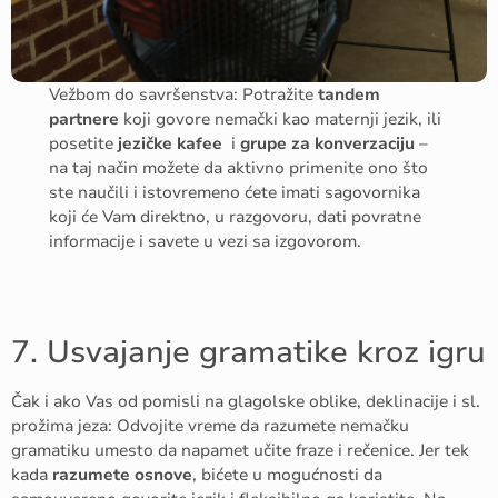
Vežbom do savršenstva: Potražite
tandem
partnere
koji govore nemački kao maternji jezik, ili
posetite
jezičke kafee
i
grupe za konverzaciju
–
na taj način možete da aktivno primenite ono što
ste naučili i istovremeno ćete imati sagovornika
koji će Vam direktno, u razgovoru, dati povratne
informacije i savete u vezi sa izgovorom.
7. Usvajanje gramatike kroz igru
Čak i ako Vas od pomisli na glagolske oblike, deklinacije i sl.
prožima jeza: Odvojite vreme da razumete nemačku
gramatiku umesto da napamet učite fraze i rečenice. Jer tek
kada
razumete osnove
, bićete u mogućnosti da