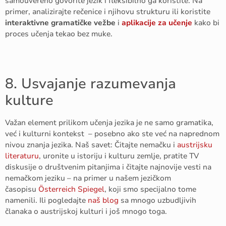
samouvereno govorite jezik i fleksibilno ga koristite. Na
primer, analizirajte rečenice i njihovu strukturu ili koristite
interaktivne gramatičke vežbe
i
aplikacije za učenje
kako bi
proces učenja tekao bez muke.
8. Usvajanje razumevanja
kulture
Važan element prilikom učenja jezika je ne samo gramatika,
već i kulturni kontekst – posebno ako ste već na naprednom
nivou znanja jezika. Naš savet: Čitajte nemačku i
austrijsku
literaturu
, uronite u istoriju i kulturu zemlje, pratite TV
diskusije o društvenim pitanjima i čitajte najnovije vesti na
nemačkom jeziku – na primer u našem jezičkom
časopisu
Österreich Spiegel
, koji smo specijalno tome
namenili. Ili pogledajte
naš blog
sa mnogo uzbudljivih
članaka o austrijskoj kulturi i još mnogo toga.