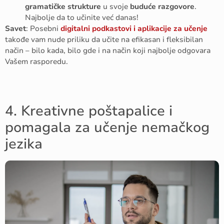
gramatičke strukture
u svoje
buduće razgovore
.
Najbolje da to učinite već danas!
Savet
: Posebni
digitalni podkastovi i aplikacije za učenje
takođe vam nude priliku da učite na efikasan i fleksibilan
način – bilo kada, bilo gde i na način koji najbolje odgovara
Vašem rasporedu.
4. Kreativne poštapalice i
pomagala za učenje nemačkog
jezika