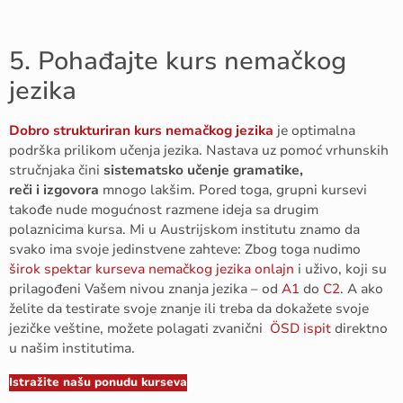
5. Pohađajte kurs nemačkog
jezika
Dobro strukturiran kurs nemačkog jezika
je optimalna
podrška prilikom učenja jezika. Nastava uz pomoć vrhunskih
stručnjaka čini
sistematsko učenje gramatike,
reči i izgovora
mnogo lakšim. Pored toga, grupni kursevi
takođe nude mogućnost razmene ideja sa drugim
polaznicima kursa. Mi u Austrijskom institutu znamo da
svako ima svoje jedinstvene zahteve: Zbog toga nudimo
širok spektar kurseva nemačkog jezika onlajn
i uživo, koji su
prilagođeni Vašem nivou znanja jezika – od
A1
do
C2
. A ako
želite da testirate svoje znanje ili treba da dokažete svoje
jezičke veštine, možete polagati zvanični
ÖSD ispit
direktno
u našim institutima.
Istražite našu ponudu kurseva