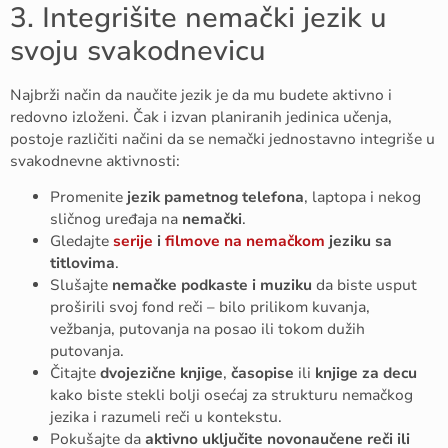
3. Integrišite nemački jezik u
svoju svakodnevicu
Najbrži način da naučite jezik je da mu budete aktivno i
redovno izloženi. Čak i izvan planiranih jedinica učenja,
postoje različiti načini da se nemački jednostavno integriše u
svakodnevne aktivnosti:
Promenite
jezik pametnog telefona
, laptopa i nekog
sličnog uređaja na
nemački
.
Gledajte
serije
i
filmove na nemačkom
jeziku sa
titlovima
.
Slušajte
nemačke podkaste i muziku
da biste usput
proširili svoj fond reči – bilo prilikom kuvanja,
vežbanja, putovanja na posao ili tokom dužih
putovanja.
Čitajte
dvojezične knjige
,
časopise
ili
knjige za decu
kako biste stekli bolji osećaj za strukturu nemačkog
jezika i razumeli reči u kontekstu.
Pokušajte da
aktivno uključite novonaučene reči ili