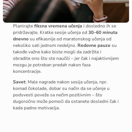
Planirajte
fiksna vremena učenja
i dosledno ih se
pridržavajte. Kratke sesije učenja od
30–60 minuta
dnevno
su efikasnije od maratonskog učenja od
nekoliko sati jednom nedeljno.
Redovne pauze
su
takođe važne kako biste mogli da zadržite i
obradite ono što ste naučili – jer čak i najaktivnijem
mozgu je potreban predah nakon faza
koncentracije.
Savet
: Male nagrade nakon sesija učenja, npr.
komad čokolade, dobar su način da se učenje u
podsvesti poveže sa nečim pozitivnim – što
dugoročno može pomoći da ostanete dosledni čak i
kada padne motivacija.