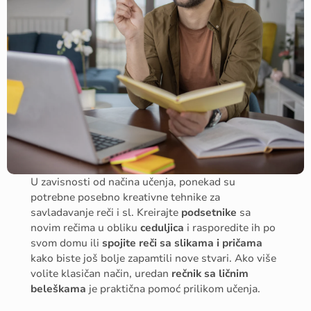
U zavisnosti od načina učenja, ponekad su
potrebne posebno kreativne tehnike za
savladavanje reči i sl. Kreirajte
podsetnike
sa
novim rečima u obliku
ceduljica
i rasporedite ih po
svom domu ili
spojite reči sa slikama i pričama
kako biste još bolje zapamtili nove stvari. Ako više
volite klasičan način, uredan
rečnik sa ličnim
beleškama
je praktična pomoć prilikom učenja.