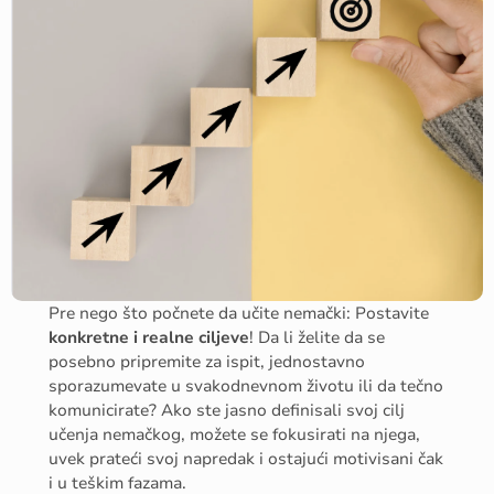
Pre nego što počnete da učite nemački: Postavite
konkretne i realne ciljeve
! Da li želite da se
posebno pripremite za ispit, jednostavno
sporazumevate u svakodnevnom životu ili da tečno
komunicirate? Ako ste jasno definisali svoj cilj
učenja nemačkog, možete se fokusirati na njega,
uvek prateći svoj napredak i ostajući motivisani čak
i u teškim fazama.