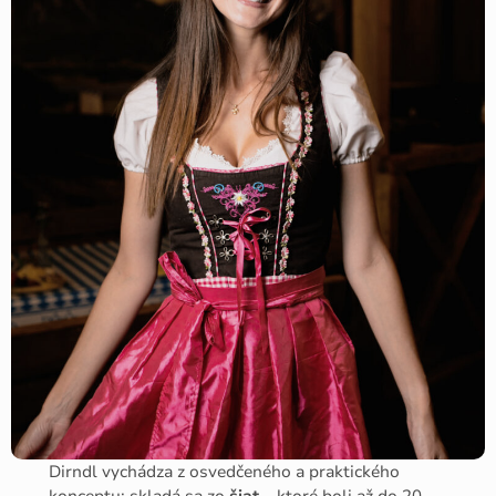
Dirndl vychádza z osvedčeného a praktického
konceptu: skladá sa zo
šiat
– ktoré boli až do 20.