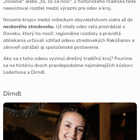
„nosenie“ alebo „to, čo sa nosí“. Z historického hľadiska teda
neexistoval rozdiel medzi výrazmi pre odev a kroj.
Nosenie krojov medzi vidieckym obyvateľstvom siaha až do
neskorého stredoveku
. Už vtedy odev veľa prezrádzal o
človeku, ktorý ho nosil: regionálne rozdiely a pravidlá
obliekania určovali vzhľad odevu stredovekých Rakúšanov a
zároveň odrážali aj spoločenské postavenie.
Ako sa z toho odevu vyvinul dnešný tradičný kroj? Pozrime
sa na históriu dvoch pravdepodobne najznámejších kúskov:
Lederhose a Dirndl.
Dirndl