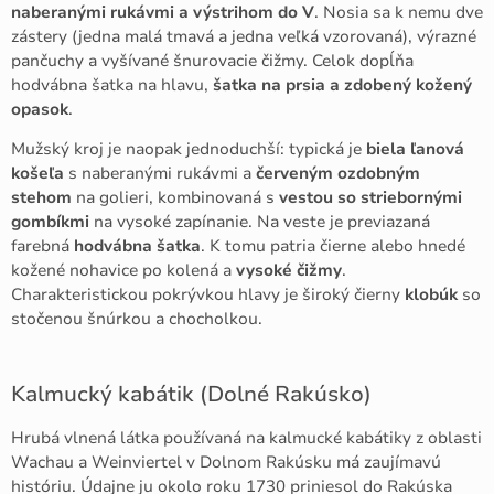
naberanými rukávmi a výstrihom do V
. Nosia sa k nemu dve
zástery (jedna malá tmavá a jedna veľká vzorovaná), výrazné
pančuchy a vyšívané šnurovacie čižmy. Celok dopĺňa
hodvábna šatka na hlavu,
šatka na prsia a zdobený kožený
opasok
.
Mužský kroj je naopak jednoduchší: typická je
biela ľanová
košeľa
s naberanými rukávmi a
červeným ozdobným
stehom
na golieri, kombinovaná s
vestou so striebornými
gombíkmi
na vysoké zapínanie. Na veste je previazaná
farebná
hodvábna šatka
. K tomu patria čierne alebo hnedé
kožené nohavice po kolená a
vysoké čižmy
.
Charakteristickou pokrývkou hlavy je široký čierny
klobúk
so
stočenou šnúrkou a chocholkou.
Kalmucký kabátik (Dolné Rakúsko)
Hrubá vlnená látka používaná na kalmucké kabátiky z oblasti
Wachau a Weinviertel v Dolnom Rakúsku má zaujímavú
históriu. Údajne ju okolo roku 1730 priniesol do Rakúska