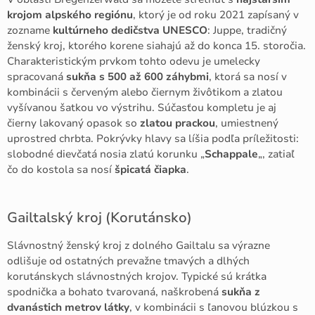
krojom alpského regiónu
, ktorý je od roku 2021 zapísaný v
zozname
kultúrneho dedičstva UNESCO
: Juppe, tradičný
ženský kroj, ktorého korene siahajú až do konca 15. storočia.
Charakteristickým prvkom tohto odevu je umelecky
spracovaná
sukňa s 500 až 600 záhybmi
, ktorá sa nosí v
kombinácii s červeným alebo čiernym živôtikom a zlatou
vyšívanou šatkou vo výstrihu. Súčasťou kompletu je aj
čierny lakovaný opasok so
zlatou prackou
, umiestnený
uprostred chrbta. Pokrývky hlavy sa líšia podľa príležitosti:
slobodné dievčatá nosia zlatú korunku „
Schappale
„, zatiaľ
čo do kostola sa nosí
špicatá čiapka
.
Gailtalský kroj (Korutánsko)
Slávnostný ženský kroj z dolného Gailtalu sa výrazne
odlišuje od ostatných prevažne tmavých a dlhých
korutánskych slávnostných krojov. Typické sú krátka
spodnička a bohato tvarovaná, naškrobená
sukňa z
dvanástich metrov látky
, v kombinácii s ľanovou blúzkou s