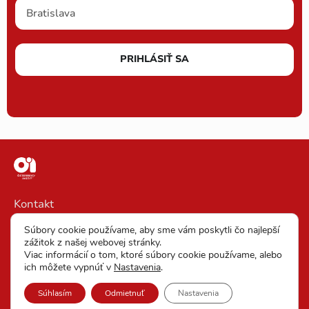
PRIHLÁSIŤ SA
Kontakt
Impressum
Súbory cookie používame, aby sme vám poskytli čo najlepší
zážitok z našej webovej stránky.
VOP
Viac informácií o tom, ktoré súbory cookie používame, alebo
ich môžete vypnúť v
Nastavenia
.
Vyhlásenie o ochrane osobných údajov
Súhlasím
Odmietnuť
Nastavenia
Nastavenia cookies