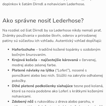
doplnkov k šatám Dirndl a nohaviciam Lederhose.
Ako správne nosiť Lederhose?
Na rozdiel od šiat Dirndl by sa Lederhose nikdy nemali prať.
Známky používania v podobe škvŕn, oderov a prirodzenej
patiny sú súčasťou ich vzhľadu. Autentický vzhľad dopĺňajú:
Haferlschuhe
– tradičné kožené topánky s ozdobným
bočným šnurovaním.
Krojová košeľa
–
najčastejšie károvaná
v červenej,
modrej alebo zelenej farbe.
Pletené návleky
na lýtka
(
“Loferl
”), nosené s
ponožkami alebo bez nich. Slúžili na zakrytie odhalenej
pokožky.
Dlhé pletené podkolienky siahajúce
tesne pod kolená,
ktoré sa nosia podobne ako Loferl s krátkymi koženými
nohavicami.
Zdobený nôž
s rukoväťou z dreva alebo parohu, v