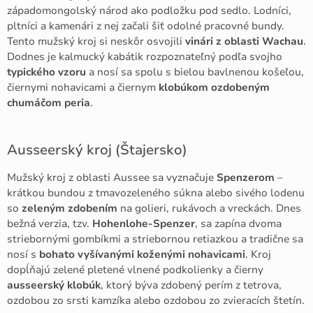
západomongolský národ ako podložku pod sedlo. Lodníci,
pltníci a kamenári z nej začali šiť odolné pracovné bundy.
Tento mužský kroj si neskôr osvojili
vinári z oblasti Wachau
.
Dodnes je kalmucký kabátik rozpoznateľný podľa svojho
typického vzoru
a nosí sa spolu s bielou bavlnenou košeľou,
čiernymi nohavicami a čiernym
klobúkom ozdobeným
chumáčom peria
.
Ausseerský kroj (Štajersko)
Mužský kroj z oblasti Aussee sa vyznačuje
Spenzerom
–
krátkou bundou z tmavozeleného súkna alebo sivého lodenu
so
zeleným zdobením
na golieri, rukávoch a vreckách. Dnes
bežná verzia, tzv.
Hohenlohe-Spenzer
, sa zapína dvoma
striebornými gombíkmi a striebornou retiazkou a tradične sa
nosí s
bohato vyšívanými koženými nohavicami
. Kroj
dopĺňajú zelené pletené vlnené podkolienky a čierny
ausseerský klobúk
, ktorý býva zdobený perím z tetrova,
ozdobou zo srsti kamzíka alebo ozdobou zo zvieracích štetín.