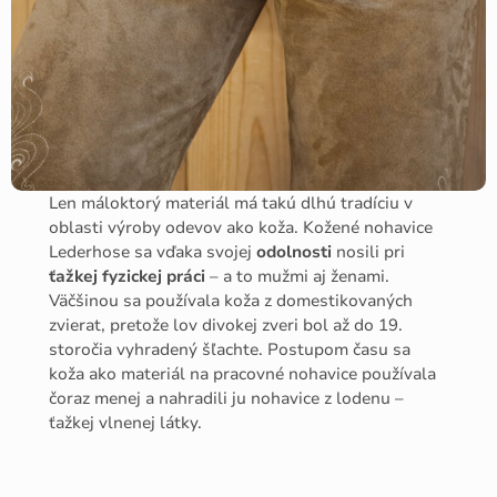
Len máloktorý materiál má takú dlhú tradíciu v
oblasti výroby odevov ako koža. Kožené nohavice
Lederhose sa vďaka svojej
odolnosti
nosili pri
ťažkej fyzickej práci
– a to mužmi aj ženami.
Väčšinou sa používala koža z domestikovaných
zvierat, pretože lov divokej zveri bol až do 19.
storočia vyhradený šľachte. Postupom času sa
koža ako materiál na pracovné nohavice používala
čoraz menej a nahradili ju nohavice z lodenu –
ťažkej vlnenej látky.