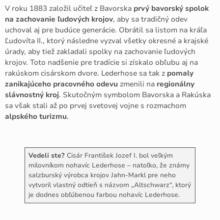
V roku 1883 založil učiteľ z Bavorska
prvý bavorský spolok
na zachovanie ľudových krojov
, aby sa tradičný odev
uchoval aj pre budúce generácie. Obrátil sa listom na kráľa
Ľudovíta II., ktorý následne vyzval všetky okresné a krajské
úrady, aby tiež zakladali spolky na zachovanie ľudových
krojov. Toto nadšenie pre tradície si získalo obľubu aj na
rakúskom cisárskom dvore. Lederhose sa tak z
pomaly
zanikajúceho pracovného odevu
zmenili na
regionálny
slávnostný kroj
. Skutočným symbolom Bavorska a Rakúska
sa však stali až po prvej svetovej vojne s rozmachom
alpského turizmu
.
Vedeli ste?
Cisár František Jozef I. bol veľkým
milovníkom nohavíc Lederhose – natoľko, že známy
salzburský výrobca krojov Jahn-Markl pre neho
vytvoril vlastný odtieň s názvom „Altschwarz“, ktorý
je dodnes obľúbenou farbou nohavíc Lederhose.