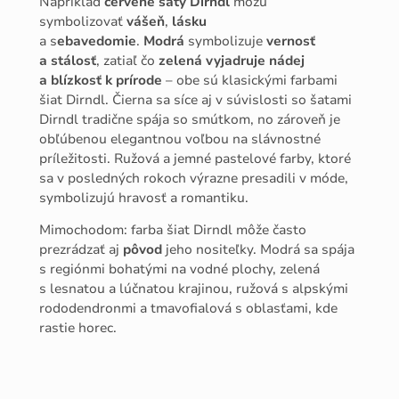
Napríklad
červené šaty Dirndl
môžu
symbolizovať
vášeň
,
lásku
a s
ebavedomie
.
Modrá
symbolizuje
vernosť
a stálosť
, zatiaľ čo
zelená vyjadruje nádej
a blízkosť k prírode
– obe sú klasickými farbami
šiat Dirndl. Čierna sa síce aj v súvislosti so šatami
Dirndl tradične spája so smútkom, no zároveň je
obľúbenou elegantnou voľbou na slávnostné
príležitosti. Ružová a jemné pastelové farby, ktoré
sa v posledných rokoch výrazne presadili v móde,
symbolizujú hravosť a romantiku.
Mimochodom: farba šiat Dirndl môže často
prezrádzať aj
pôvod
jeho nositeľky. Modrá sa spája
s regiónmi bohatými na vodné plochy, zelená
s lesnatou a lúčnatou krajinou, ružová s alpskými
rododendronmi a tmavofialová s oblasťami, kde
rastie horec.