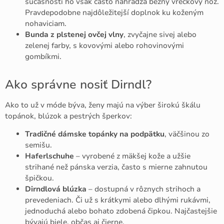
súčasnosti ho však často nahrádza bežný vreckový nôž.
Pravdepodobne najdôležitejší doplnok ku koženým
nohaviciam.
Bunda z plstenej ovčej vlny
, zvyčajne sivej alebo
zelenej farby, s kovovými alebo rohovinovými
gombíkmi.
Ako správne nosiť Dirndl?
Ako to už v móde býva, ženy majú na výber širokú škálu
topánok, blúzok a pestrých šperkov:
Tradičné dámske topánky
na podpätku
, väčšinou zo
semišu.
Haferlschuhe
– vyrobené z mäkšej kože a užšie
strihané než pánska verzia, často s mierne zahnutou
špičkou.
Dirndlová blúzka
– dostupná v rôznych strihoch a
prevedeniach. Či už s krátkymi alebo dlhými rukávmi,
jednoduchá alebo bohato zdobená čipkou. Najčastejšie
bývajú biele, občas aj čierne.