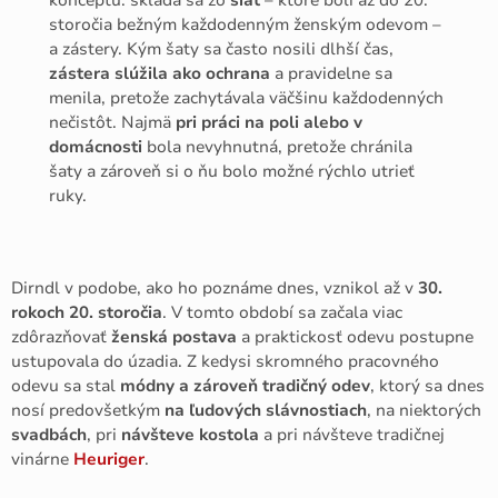
storočia bežným každodenným ženským odevom –
a zástery. Kým šaty sa často nosili dlhší čas,
zástera slúžila ako ochrana
a pravidelne sa
menila, pretože zachytávala väčšinu každodenných
nečistôt. Najmä
pri práci na poli alebo v
domácnosti
bola nevyhnutná, pretože chránila
šaty a zároveň si o ňu bolo možné rýchlo utrieť
ruky.
Dirndl v podobe, ako ho poznáme dnes, vznikol až v
30.
rokoch 20. storočia
. V tomto období sa začala viac
zdôrazňovať
ženská postava
a praktickosť odevu postupne
ustupovala do úzadia. Z kedysi skromného pracovného
odevu sa stal
módny a zároveň tradičný odev
, ktorý sa dnes
nosí predovšetkým
na ľudových slávnostiach
, na niektorých
svadbách
, pri
návšteve kostola
a pri návšteve tradičnej
vinárne
Heuriger
.