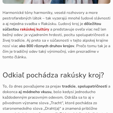
Harmonické tóny harmoniky, veselé rozhovory a more
pestrofarebných látok – tak vyzerajú mnohé ľudové slávnosti
a aj nejedna svadba v Rakúsku. Ľudový kroj je
dôležitou
súčasťou
rakúskej kultúry
a predstavuje oveľa viac než len
bežný odev: je vyjadrením hrdosti, pocitu spolupatričnosti a
živej tradície. Aj preto sa v súčasnosti v tejto alpskej krajine
nosí viac
ako 800 rôznych druhov krojov
. Prečo tomu tak je a
čím je tradičný odev taký výnimočný, vám prezradíme v
tomto článku.
Odkiaľ pochádza rakúsky kroj?
To, čo dnes považujeme za prejav
tradicie
,
spolupatričnosti
a
dokonca
aj módneho vkusu
, bolo kedysi jednoducho
každodenným pracovným odevom. Odráža sa to aj v
pôvodnom význame slova „Tracht“, ktoré pochádza zo
staronemeckého slova „Draht(a)“ a znamená približne