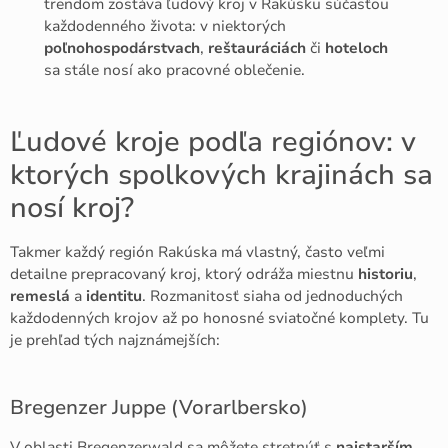
trendom zostáva ľudový kroj v Rakúsku súčasťou
každodenného života: v niektorých
poľnohospodárstvach
,
reštauráciách
či
hoteloch
sa stále nosí ako pracovné oblečenie.
Ľudové kroje podľa regiónov: v
ktorých spolkových krajinách sa
nosí kroj?
Takmer každý región Rakúska má vlastný, často veľmi
detailne prepracovaný kroj, ktorý odráža miestnu
historiu
,
remeslá
a
identitu
. Rozmanitosť siaha od jednoduchých
každodenných krojov až po honosné sviatočné komplety. Tu
je prehľad tých najznámejších:
Bregenzer Juppe (Vorarlbersko)
V oblasti Bregenzerwald sa môžete stretnúť s
najstarším