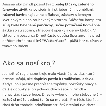
Ausseerský Dirndl pozostáva z
bielej blúzky, zeleného
ľanového živôtika
so siedmimi striebornými
gombíkmi,
ružovej bavlnenej sukne
a
fialovej zástery
s jemným
kvetinovým alebo pruhovaným vzorom. Súčasťou kompletu
sú aj biele
bavlnené pančuchy
,
ručne potlačená
hodvábna
šatka
so strapcami, strieborné šperky a čierny klobúk. V
chladnom počasí sa Dirndl často dopĺňa Spenzerom a pred
dažďom chráni
tradičný “Wetterfleck”
– plášť bez rukávov z
tmavého lodenu.
Ako sa nosí kroj?
Jednotlivé regionálne kroje majú vlastné pravidlá, ktoré
presne určujú, aké
doplnky patria k tradičnému odevu
.
Kedysi boli presne predpísané topánky, pokrývky hlavy a
ďalšie doplnky aj pri jednoduchých šatách Dirndl a
nohaviciach Lederhose. Dnes je výber omnoho slobodnejší –
každý si môže obliecť to, čo sa mu páči
. Pre tých, ktorí sa
chcú držať tradície, prinášame stručný prehľad typických