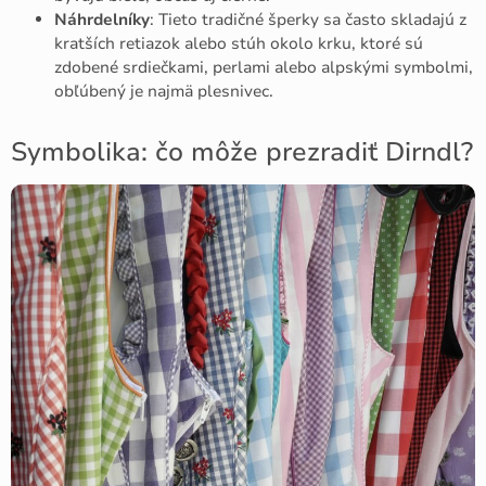
Náhrdelníky
: Tieto tradičné šperky sa často skladajú z
kratších retiazok alebo stúh okolo krku, ktoré sú
zdobené srdiečkami, perlami alebo alpskými symbolmi,
obľúbený je najmä plesnivec.
Symbolika: čo môže prezradiť Dirndl?