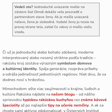
Vedeli ste?
Jednoduché uviazanie mašle na
zástere šiat Dirndl dokáže veľa prezradiť o
partnerskom stave ženy. Ak je mašľa uviazaná
naľavo, žena je slobodná. Vydaté ženy ju nosia na
pravej strane tela, zatiaľ čo vdovy si mašľu viažu
vzadu.
Či už je jednoduchý alebo bohato zdobený, moderne
interpretovaný alebo nosený striktne podľa tradície –
rakúsky kroj zostáva výrazným
symbolom domova
a kultúrnej identity
. Spája generácie, rozpráva príbehy
a odráža jedinečnosť jednotlivých regiónov. Niet divu, že sa
dodnes nosí s hrdosťou.
Mimochodom: ešte viac zaujímavostí o krajine, ľuďoch a
kultúre Rakúska nájdete na
našom blogu
– od nášho
sprievodcu
typickou rakúskou kuchyňou
cez
známe kávové
špeciality
až po najlepšie
tipy na učenie nemčiny
. A ak sa
chcete sami aktívne zdokonaľovať, v Österreich Institut