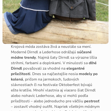
Krojová móda zostáva živá a neustále sa mení.
Moderné Dirndl a Lederhose odrážajú
súčasné
módne trendy
. Najmä šaty Dirndl sa výrazne líšia
strihmi, farbami a doplnkami. V minulosti sa
dlhé
Dirndl
považovali za vhodné na
elegantné
príležitosti
. Dnes sa najčastejšie nosia
modely po
kolená
, pričom na jarmokoch, ľudových
slávnostiach či na festivale Oktoberfest bývajú
ešte kratšie. Mnohí vlastnia aj viacero šiat Dirndl
alebo nohavíc Lederhose, aby si mohli podľa
príležitosti – alebo jednoducho pre väčšiu
pestrosť
– zostaviť vhodný outfit. Napriek všetkým módnym