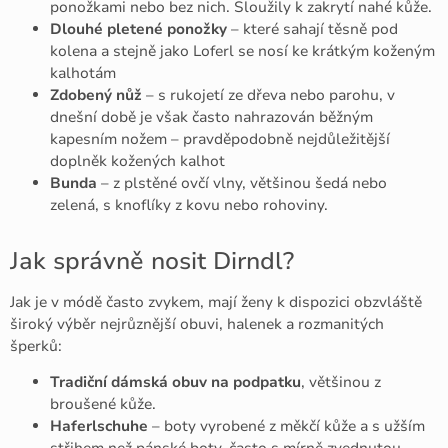
ponožkami nebo bez nich. Sloužily k zakrytí nahé kůže.
Dlouhé pletené ponožky
– které sahají těsně pod
kolena a stejně jako Loferl se nosí ke krátkým koženým
kalhotám
Zdobený nůž
– s rukojetí ze dřeva nebo parohu, v
dnešní době je však často nahrazován běžným
kapesním nožem – pravděpodobně nejdůležitější
doplněk kožených kalhot
Bunda
– z plstěné ovčí vlny, většinou šedá nebo
zelená, s knoflíky z kovu nebo rohoviny.
Jak správně nosit Dirndl?
Jak je v módě často zvykem, mají ženy k dispozici obzvláště
široký výběr nejrůznější obuvi, halenek a rozmanitých
šperků:
Tradiční dámská obuv na podpatku
, většinou z
broušené kůže.
Haferlschuhe
– boty vyrobené z měkčí kůže a s užším
střihem než pánské boty, často s mírně zvednutou