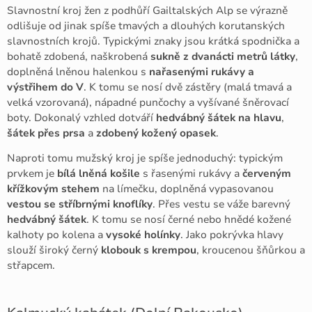
Slavnostní kroj žen z podhůří Gailtalských Alp se výrazně
odlišuje od jinak spíše tmavých a dlouhých korutanských
slavnostních krojů. Typickými znaky jsou krátká spodnička a
bohatě zdobená, naškrobená
s
ukně z dvanácti metrů látky
,
doplněná lněnou halenkou s
nařasenými rukávy a
výstřihem do V
. K tomu se nosí dvě zástěry (malá tmavá a
velká vzorovaná), nápadné punčochy a vyšívané šněrovací
boty. Dokonalý vzhled dotváří
hedvábný šátek na hlavu
,
šátek přes prsa
a
zdobený kožený opasek
.
Naproti tomu mužský kroj je spíše jednoduchý: typickým
prvkem je
bílá lněná košile
s řasenými rukávy a
červeným
křížkovým stehem
na límečku, doplněná vypasovanou
vestou se stříbrnými knoflíky
. Přes vestu se váže barevný
hedvábný šátek
. K tomu se nosí černé nebo hnědé kožené
kalhoty po kolena a
vysoké holínky
. Jako pokrývka hlavy
slouží široký černý
klobouk s krempou
, kroucenou šňůrkou a
střapcem.