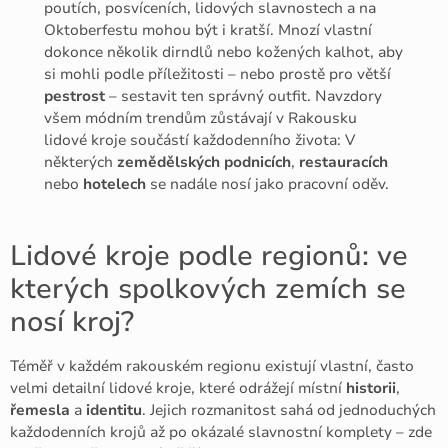
poutích, posvíceních, lidových slavnostech a na
Oktoberfestu mohou být i kratší. Mnozí vlastní
dokonce několik dirndlů nebo kožených kalhot, aby
si mohli podle příležitosti – nebo prostě pro větší
pestrost
– sestavit ten správný outfit. Navzdory
všem módním trendům zůstávají v Rakousku
lidové kroje součástí každodenního života: V
některých
zemědělských podnicích
,
restauracích
nebo
hotelech
se nadále nosí jako pracovní oděv.
Lidové kroje podle regionů: ve
kterých spolkových zemích se
nosí kroj?
Téměř v každém rakouském regionu existují vlastní, často
velmi detailní lidové kroje, které odrážejí místní
historii
,
řemesla
a
identitu
. Jejich rozmanitost sahá od jednoduchých
každodenních krojů až po okázalé slavnostní komplety – zde