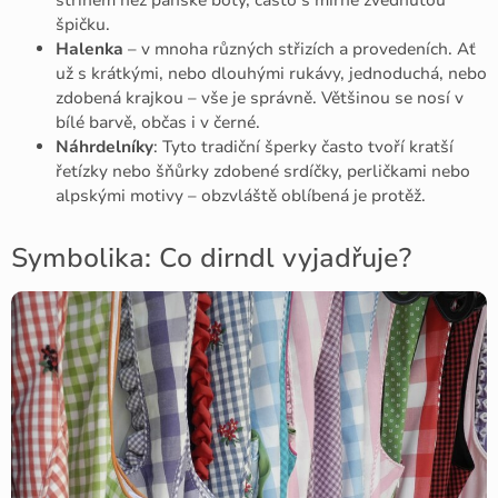
špičku.
Halenka
– v mnoha různých střizích a provedeních. Ať
už s krátkými, nebo dlouhými rukávy, jednoduchá, nebo
zdobená krajkou – vše je správně. Většinou se nosí v
bílé barvě, občas i v černé.
Náhrdelníky
: Tyto tradiční šperky často tvoří kratší
řetízky nebo šňůrky zdobené srdíčky, perličkami nebo
alpskými motivy – obzvláště oblíbená je protěž.
Symbolika: Co dirndl vyjadřuje?