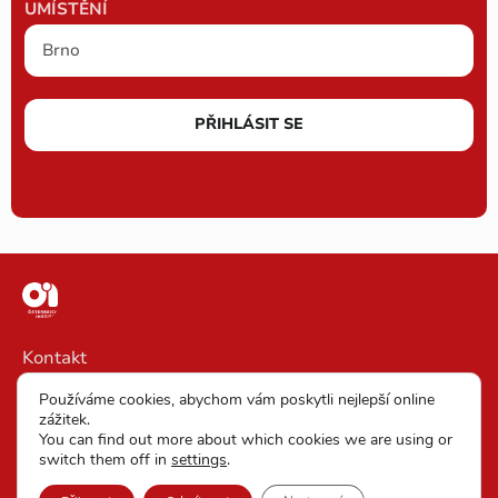
UMÍSTĚNÍ
PŘIHLÁSIT SE
Kontakt
Impressum
Používáme cookies, abychom vám poskytli nejlepší online
zážitek.
VOP
You can find out more about which cookies we are using or
switch them off in
settings
.
Prohlášení O Ochraně Osobních Dat