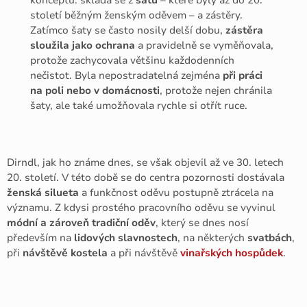
století běžným ženským oděvem – a zástěry.
Zatímco šaty se často nosily delší dobu,
zástěra
sloužila jako ochrana
a pravidelně se vyměňovala,
protože zachycovala většinu každodenních
nečistot. Byla nepostradatelná zejména
při práci
na poli nebo v domácnosti
, protože nejen chránila
šaty, ale také umožňovala rychle si otřít ruce.
Dirndl, jak ho známe dnes, se však objevil až ve 30. letech
20. století. V této době se do centra pozornosti dostávala
ženská silueta
a funkčnost oděvu postupně ztrácela na
významu. Z kdysi prostého pracovního oděvu se vyvinul
módní a zároveň tradiční oděv
, který se dnes nosí
především na
lidových slavnostech
, na některých
svatbách
,
při
návštěvě kostela
a při návštěvě
vinařských hospůdek
.