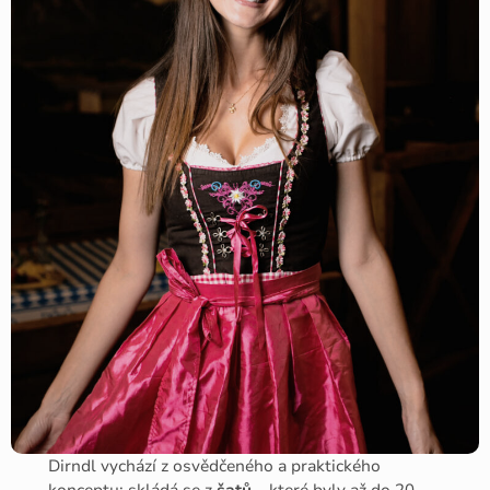
Dirndl vychází z osvědčeného a praktického
konceptu: skládá se z
šatů
– které byly až do 20.