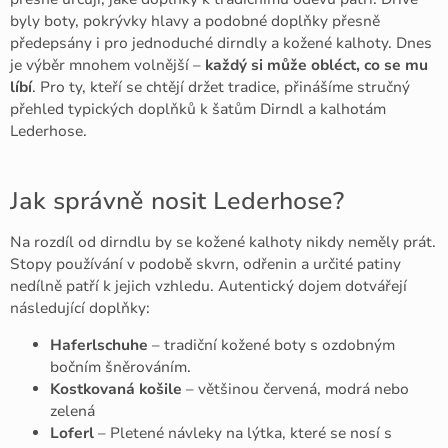
byly boty, pokrývky hlavy a podobné doplňky přesně
předepsány i pro jednoduché dirndly a kožené kalhoty. Dnes
je výběr mnohem volnější –
každý si může obléct, co se mu
líbí
. Pro ty, kteří se chtějí držet tradice, přinášíme stručný
přehled typických doplňků k šatům Dirndl a kalhotám
Lederhose.
Jak správně nosit Lederhose?
Na rozdíl od dirndlu by se kožené kalhoty nikdy neměly prát.
Stopy používání v podobě skvrn, odřenin a určité patiny
nedílně patří k jejich vzhledu. Autentický dojem dotvářejí
následující doplňky:
Haferlschuhe
– tradiční kožené boty s ozdobným
bočním šněrováním.
Kostkovaná košile
– většinou červená, modrá nebo
zelená
Loferl
– Pletené návleky na lýtka, které se nosí s