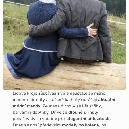
Lidové kroje zůstávají živé a neustále se mění:
moderní dirndly a kožené kalhoty odrážejí
aktuální
módní trendy
. Zejména dirndly se liší střihy,
barvami i doplňky. Dříve se
dlouhé dirndly
považovaly za vhodné pro
elegantní příležitosti
.
Dnes se nosí především
modely po kolena
, na