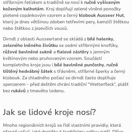
stříbrným řetízkem a tradičně se nosí k
ručně vyšívaným
koženým kalhotám
. Kroj doplňují zelené vlněné ponožky
pletené copánkovým vzorem a černý
klobouk Ausseer Hut
,
který je dnes většinou zdoben tetřevími pery, kamzičí štětkou
nebo štětkou z jezevčích vousů.
Dirndl z oblasti Ausseerland se skládá z
bílé halenky
,
zeleného lněného živůtku
se sedmi stříbrnými knoflíky,
růžové bavlněné sukně
a
fialové zástěry
s jemným
květinovým nebo pruhovaným vzorem. Součástí
kompletního kroje jsou i
bílé bavlněné punčochy
,
r
učně
tištěný hedvábný šátek
s třásněmi, stříbrné šperky a černý
klobouk. Za chladného počasí se dirndl často doplňuje
spenzerem – před deštěm chrání
tradiční
“Wetterfleck”,
plášť
bez
rukávů
z tmavého lodenu.
Jak se lidové kroje nosí?
Mnoho regionálních krojů se řídí vlastními pravidly, která
přesně určují, jaké doplňky k tradičnímu oděvu patří. Dříve