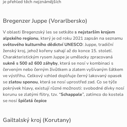
je přehled těch nejznámějších
Bregenzer Juppe (Vorarlbersko)
V oblasti Bregenzský les se setkáte
s nejstarším krojem
alpského regionu
, který je od roku 2021 zapsán na seznamu
světového kulturního dědictví UNESCO
: Juppe, tradiční
ženský kroj, jehož kořeny sahají až do konce 15. století.
Charakteristickým rysem Juppe je umělecky zpracovaná
sukně s 500 až 600 záhyby
, která se nosí v kombinaci s
červeným nebo černým živůtkem a zlatem vyšívaným šátkem
ve výstřihu. Celkový vzhled doplňuje černý lakovaný opasek
se
zlatou sponou
, která se nosí uprostřed zad. Co se týče
pokrývek hlavy, existují různé možnosti: svobodné dívky nosí
korunu se zlatými flitry, tzv. “
Schappale
”, zatímco do kostela
se nosí
špičatá čepice
Gailtalský kroj (Korutany)