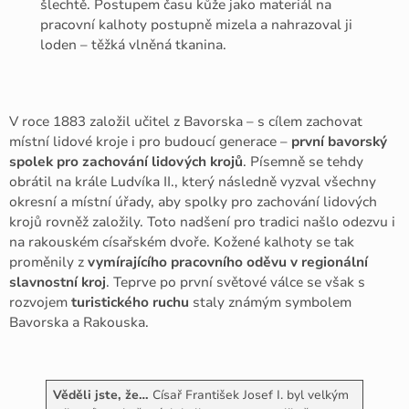
šlechtě. Postupem času kůže jako materiál na
pracovní kalhoty postupně mizela a nahrazoval ji
loden – těžká vlněná tkanina.
V roce 1883 založil učitel z Bavorska – s cílem zachovat
místní lidové kroje i pro budoucí generace –
první bavorský
spolek pro zachování lidových krojů
. Písemně se tehdy
obrátil na krále Ludvíka II., který následně vyzval všechny
okresní a místní úřady, aby spolky pro zachování lidových
krojů rovněž založily. Toto nadšení pro tradici našlo odezvu i
na rakouském císařském dvoře. Kožené kalhoty se tak
proměnily z
vymírajícího pracovního oděvu v regionální
slavnostní kroj
. Teprve po první světové válce se však s
rozvojem
turistického ruchu
staly známým symbolem
Bavorska a Rakouska.
Věděli jste, že…
Císař František Josef I. byl velkým