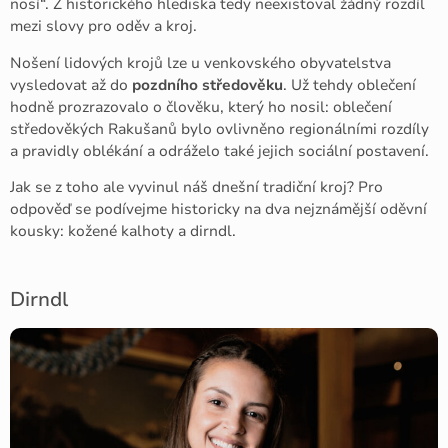
nosí“. Z historického hlediska tedy neexistoval žádný rozdíl
mezi slovy pro oděv a kroj.
Nošení lidových krojů lze u venkovského obyvatelstva
vysledovat až do
pozdního středověku
. Už tehdy oblečení
hodně prozrazovalo o člověku, který ho nosil: oblečení
středověkých Rakušanů bylo ovlivněno regionálními rozdíly
a pravidly oblékání a odráželo také jejich sociální postavení.
Jak se z toho ale vyvinul náš dnešní tradiční kroj? Pro
odpověď se podívejme historicky na dva nejznámější oděvní
kousky: kožené kalhoty a dirndl.
Dirndl