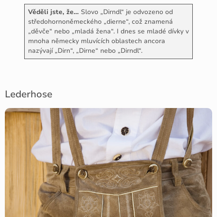
Věděli jste, že…
Slovo „Dirndl“ je odvozeno od
středohornoněmeckého „dierne“, což znamená
„děvče“ nebo „mladá žena“. I dnes se mladé dívky v
mnoha německy mluvících oblastech ancora
nazývají „Dirn“, „Dirne“ nebo „Dirndl“.
Lederhose