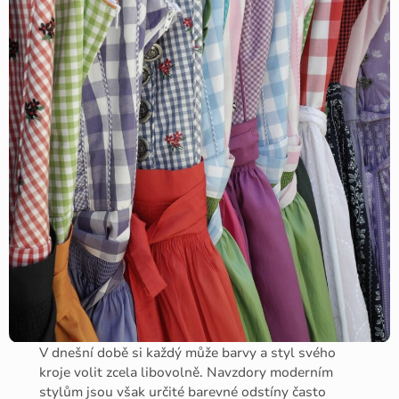
V dnešní době si každý může barvy a styl svého
kroje volit zcela libovolně. Navzdory moderním
stylům jsou však určité barevné odstíny často