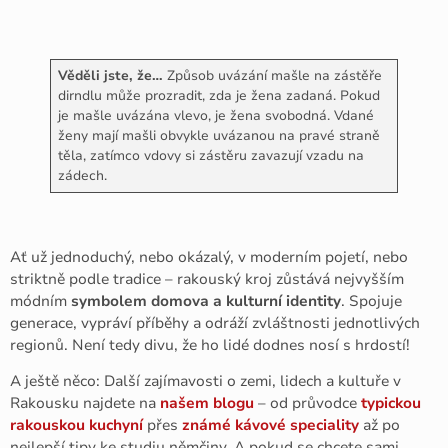
Věděli jste, že…
Způsob uvázání mašle na zástěře
dirndlu může prozradit, zda je žena zadaná. Pokud
je mašle uvázána vlevo, je žena svobodná. Vdané
ženy mají mašli obvykle uvázanou na pravé straně
těla, zatímco vdovy si zástěru zavazují vzadu na
zádech.
Ať už jednoduchý, nebo okázalý, v moderním pojetí, nebo
striktně podle tradice – rakouský kroj zůstává nejvyšším
módním
symbolem domova a kulturní identity
. Spojuje
generace, vypráví příběhy a odráží zvláštnosti jednotlivých
regionů. Není tedy divu, že ho lidé dodnes nosí s hrdostí!
A ještě něco: Další zajímavosti o zemi, lidech a kultuře v
Rakousku najdete na
našem blogu
– od průvodce
typickou
rakouskou kuchyní
přes
známé kávové speciality
až po
nejlepší tipy ke studiu němčiny. A pokud se chcete sami