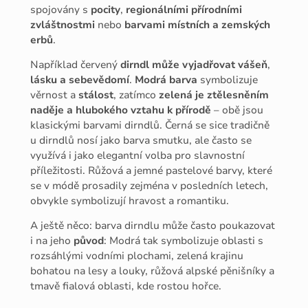
spojovány s
pocity
,
regionálními přírodními
zvláštnostmi
nebo
barvami místních a zemských
erbů
.
Například červený
dirndl může vyjadřovat vášeň
,
lásku a sebevědomí
.
Modrá barva
symbolizuje
věrnost a
stálost
, zatímco
zelená je ztělesněním
naděje a hlubokého vztahu k přírodě
– obě jsou
klasickými barvami dirndlů. Černá se sice tradičně
u dirndlů nosí jako barva smutku, ale často se
využívá i jako elegantní volba pro slavnostní
příležitosti. Růžová a jemné pastelové barvy, které
se v módě prosadily zejména v posledních letech,
obvykle symbolizují hravost a romantiku.
A ještě něco: barva dirndlu může často poukazovat
i na jeho
původ
: Modrá tak symbolizuje oblasti s
rozsáhlými vodními plochami, zelená krajinu
bohatou na lesy a louky, růžová alpské pěnišníky a
tmavě fialová oblasti, kde rostou hořce.