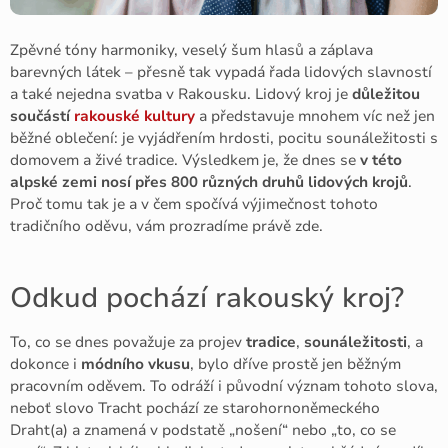
Zpěvné tóny harmoniky, veselý šum hlasů a záplava
barevných látek – přesně tak vypadá řada lidových slavností
a také nejedna svatba v Rakousku. Lidový kroj je
důležitou
součástí
rakouské kultury
a představuje mnohem víc než jen
běžné oblečení: je vyjádřením hrdosti, pocitu sounáležitosti s
domovem a živé tradice. Výsledkem je, že dnes se
v této
alpské zemi nosí přes 800 různých druhů lidových krojů
.
Proč tomu tak je a v čem spočívá výjimečnost tohoto
tradičního oděvu, vám prozradíme právě zde.
Odkud pochází rakouský kroj?
To, co se dnes považuje za projev
tradice
,
sounáležitosti
, a
dokonce i
módního vkusu
, bylo dříve prostě jen běžným
pracovním oděvem. To odráží i původní význam tohoto slova,
neboť slovo Tracht pochází ze starohornoněmeckého
Draht(a) a znamená v podstatě „nošení“ nebo „to, co se