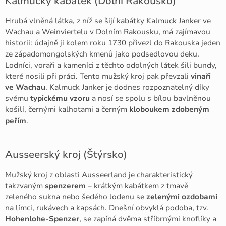
Kalmucký kabátek (Dolní Rakousko)
Hrubá vlněná látka, z níž se šijí kabátky Kalmuck Janker ve
Wachau a Weinviertelu v Dolním Rakousku, má zajímavou
historii: údajně ji kolem roku 1730 přivezl do Rakouska jeden
ze západomongolských kmenů jako podsedlovou deku.
Lodníci, voraři a kameníci z těchto odolných látek šili bundy,
které nosili při práci. Tento mužský kroj pak převzali
vinaři
ve Wachau
. Kalmuck Janker je dodnes rozpoznatelný díky
svému
typickému vzoru
a nosí se spolu s bílou bavlněnou
košilí, černými kalhotami a černým
kloboukem zdobeným
peřím
.
Ausseerský kroj (Štýrsko)
Mužský kroj z oblasti Ausseerland je charakteristický
takzvaným
spenzerem
– krátkým kabátkem z tmavě
zeleného sukna nebo šedého lodenu se
zelenými ozdobami
na límci, rukávech a kapsách. Dnešní obvyklá podoba, tzv.
Hohenlohe-Spenzer
, se zapíná dvěma stříbrnými knoflíky a