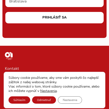
PRIHLÁSIŤ SA
Kontakt
Impressum
Súbory cookie používame, aby sme vám poskytli čo najlepší
zážitok z našej webovej stránky.
VOP
Viac informácií o tom, ktoré súbory cookie používame, alebo
ich môžete vypnúť v
Nastavenia
.
Vyhlásenie o ochrane osobných údajov
Súhlasím
Odmietnuť
Nastavenia
Nastavenia cookies