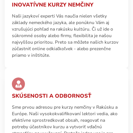
INOVATÍVNE KURZY NEMČINY
Naši jazykoví experti Vás naučia nielen všetky
základy nemeckého jazyka, ale ponúknu Vám aj
vzrušujúci pohľad na rakúsku kultúru. Či už ide o
súkromné osoby alebo firmy, flexibilita je našou
najvyššou prioritou. Preto sa môžete našich kurzov
zúčastniť online odkiaľkoľvek - alebo prezenčne
priamo v inštitúte.
SKÚSENOSTI A ODBORNOSŤ
Sme prvou adresou pre kurzy nemčiny v Rakúsku a
Európe. Naši vysokokvalifikovaní lektori vedia, ako
efektívne sprostredkovať obsah, reagovať na
potreby účastníkov kurzu a vytvoriť vďačnú