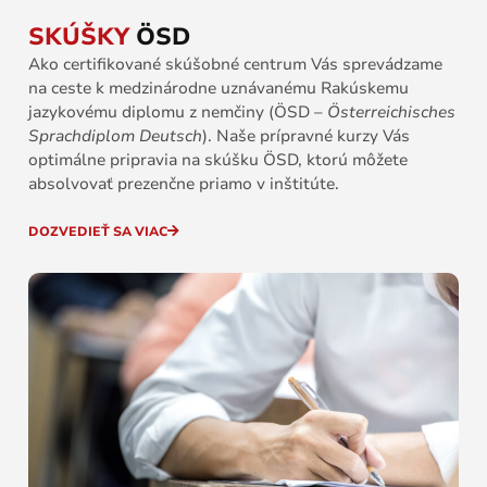
SKÚŠKY
ÖSD
Ako certifikované skúšobné centrum Vás sprevádzame
na ceste k medzinárodne uznávanému Rakúskemu
jazykovému diplomu z nemčiny (ÖSD –
Österreichisches
Sprachdiplom Deutsch
). Naše prípravné kurzy Vás
optimálne pripravia na skúšku ÖSD, ktorú môžete
absolvovať prezenčne priamo v inštitúte.
DOZVEDIEŤ SA VIAC