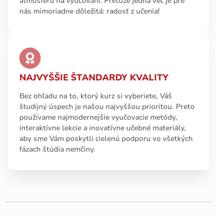
atmosféru na vyučovaní. Pretože jedna vec je pre
nás mimoriadne dôležitá: radosť z učenia!
NAJVYŠŠIE ŠTANDARDY KVALITY
Bez ohľadu na to, ktorý kurz si vyberiete, Váš
študijný úspech je našou najvyššou prioritou. Preto
používame najmodernejšie vyučovacie metódy,
interaktívne lekcie a inovatívne učebné materiály,
aby sme Vám poskytli cielenú podporu vo všetkých
fázach štúdia nemčiny.