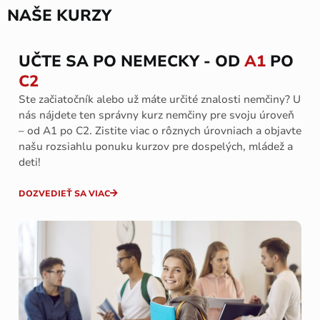
NAŠE KURZY
UČTE SA PO NEMECKY - OD
A1
PO
C2
Ste začiatočník alebo už máte určité znalosti nemčiny? U
nás nájdete ten správny kurz nemčiny pre svoju úroveň
– od A1 po C2. Zistite viac o rôznych úrovniach a objavte
našu rozsiahlu ponuku kurzov pre dospelých, mládež a
deti!
DOZVEDIEŤ SA VIAC