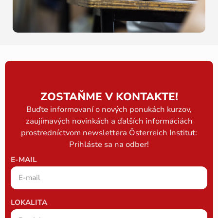
ZOSTAŇME V KONTAKTE!
Buďte informovaní o nových ponukách kurzov,
zaujímavých novinkách a ďalších informáciách
prostredníctvom newslettera Österreich Institut:
Prihláste sa na odber!
E-MAIL
LOKALITA