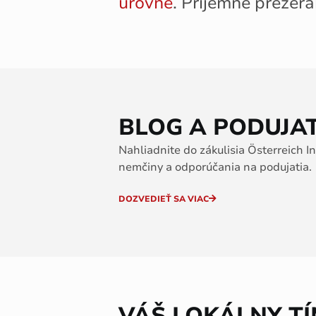
úrovne
. Príjemné prezera
BLOG A PODUJA
Nahliadnite do zákulisia Österreich I
nemčiny a odporúčania na podujatia.
DOZVEDIEŤ SA VIAC
VÁŠ LOKÁLNY T