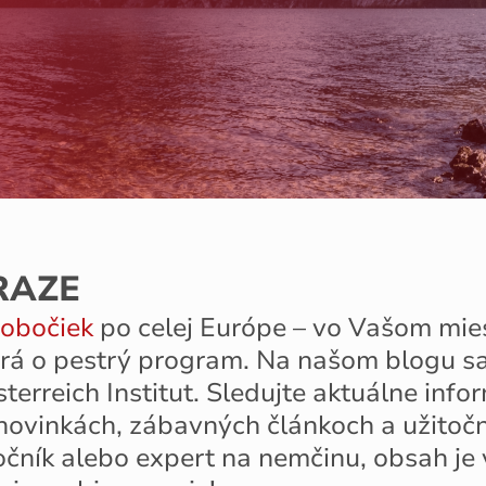
RAZE
obočiek
po celej Európe – vo Vašom mies
ará o pestrý program. Na našom blogu sa
Österreich Institut. Sledujte aktuálne in
novinkách, zábavných článkoch a užitočn
točník alebo expert na nemčinu, obsah je