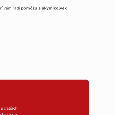
orí vám radi
pomôžu s akýmikoľvek
a ďalších
ste sa na