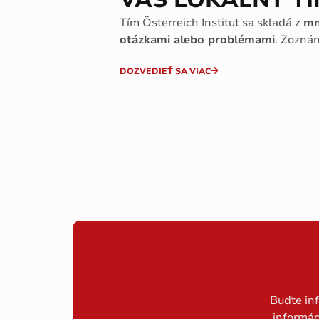
Tím Österreich Institut sa skladá z
mn
otázkami alebo problémami
. Zozná
DOZVEDIEŤ SA VIAC
Buďte in
informác