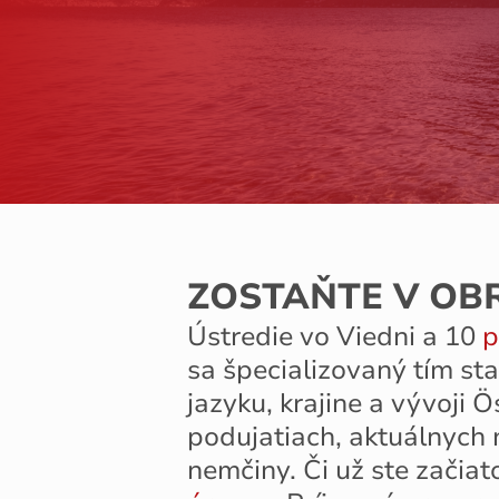
ZOSTAŇTE V OB
Ústredie vo Viedni a 10
p
sa špecializovaný tím st
jazyku, krajine a vývoji 
podujatiach, aktuálnych 
nemčiny. Či už ste začia