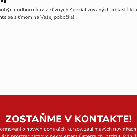
ohých odborníkov z rôznych špecializovaných oblastí
, kt
mte sa s tímom na Vašej pobočke!
ZOSTAŇME V KONTAKTE!
formovaní o nových ponukách kurzov, zaujímavých novinkách 
iách prostredníctvom newslettera Österreich Institut: Prihlá