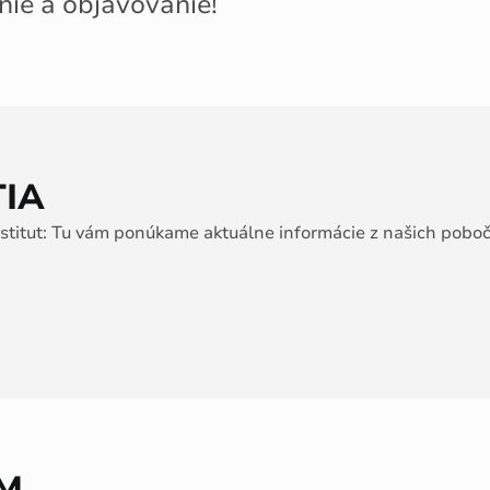
nie a objavovanie!
TIA
nstitut: Tu vám ponúkame aktuálne informácie z našich poboči
ÍM