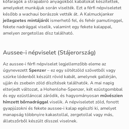
kőfaragók a strapabíró anyagokból kabátokat készítettek,
amelyeket munkájuk során viselték. Ezt a férfi népviseletet
később a wachaui borászok vették át. A Kalmuckjanker
jellegzetes mintájáról
ismerhető fel, és fehér pamutinggel,
fekete nadrággal viselik, valamint egy fekete kalappal,
amelyen zergetollas dísz található.
Aussee-i népviselet (Stájerország)
Az aussee-i férfi népviselet legjellemzőbb eleme az
úgynevezett
Spenzer
– ez egy sötétzöld szövetből vagy
szürke lódenből készült rövid kabát, amelynek gallérján,
ujján és zsebein zöld díszítések találhatók. A mai napig
elterjedt változat, a Hohenlohe-Spenzer, két ezüstgombbal
és egy ezüstlánccal záródik, és hagyományosan
művészien
hímzett bőrnadrággal
viselik. A népviseletet zöld, fonott
gyapjúzokni és fekete aussee-i kalap egészíti ki, amelyet
manapság többnyire kakastollal, zergetollal vagy más,
állatszőrből készült dísszel viselnek.