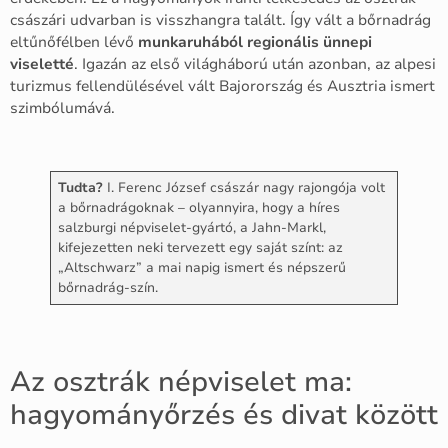
császári udvarban is visszhangra talált. Így vált a bőrnadrág
eltűnőfélben lévő
munkaruhából regionális ünnepi
viseletté
. Igazán az első világháború után azonban, az alpesi
turizmus fellendülésével vált Bajorország és Ausztria ismert
szimbólumává.
Tudta?
I. Ferenc József császár nagy rajongója volt
a bőrnadrágoknak – olyannyira, hogy a híres
salzburgi népviselet-gyártó, a Jahn-Markl,
kifejezetten neki tervezett egy saját színt: az
„Altschwarz” a mai napig ismert és népszerű
bőrnadrág-szín.
Az osztrák népviselet ma:
hagyományőrzés és divat között