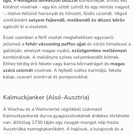
ujjú, V-kivágású lenvászon blúzzal
kombinálják. Ehhez két
kötényt viselnek – egy kis sötét színűt és egy mintás nagyot
–, illetve feltűnő harisnyát és hímzett, fűzős csizmát. Végső
simításként
selyem fejkendő, mellkendő és díszes bőröv
egészíti ki a viseletet.
Ezzel szemben a férfi viselet meglehetősen egyszerű:
jellemző a
fehér vászoning puffos ujjal
és vörös hímzéssel a
gallérján, amelyet magas nyakú,
ezüstgombos mellénnyel
kombinálnak. A mellényre színes selyemkendőt kötnek.
Ehhez térdig érő fekete vagy barna bőrnadrágot és
magas
szárú csizmát
viselnek. A fejfedő széles karimájú, fekete
kalap, csavart zsinórral és pomponokkal.
Kalmuckjanker (Alsó-Ausztria)
A Wachau és a Weinviertel régiókból származó
Kalmuckjankerek durva gyapjúszövetének érdekes története
van: állítólag 1730 táján egy nyugat-mongol nép hozta
Ausztriába nyeregtakaróként. A hajósok, a tutajosok és a