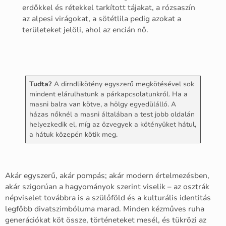
erdőkkel és rétekkel tarkított tájakat, a rózsaszín
az alpesi virágokat, a sötétlila pedig azokat a
területeket jelöli, ahol az encián nő.
Tudta?
A dirndlikötény egyszerű megkötésével sok
mindent elárulhatunk a párkapcsolatunkról. Ha a
masni balra van kötve, a hölgy egyedülálló. A
házas nőknél a masni általában a test jobb oldalán
helyezkedik el, míg az özvegyek a kötényüket hátul,
a hátuk közepén kötik meg.
Akár egyszerű, akár pompás; akár modern értelmezésben,
akár szigorúan a hagyományok szerint viselik – az osztrák
népviselet továbbra is a szülőföld és a kulturális identitás
legfőbb divatszimbóluma marad. Minden kézműves ruha
generációkat köt össze, történeteket mesél, és tükrözi az