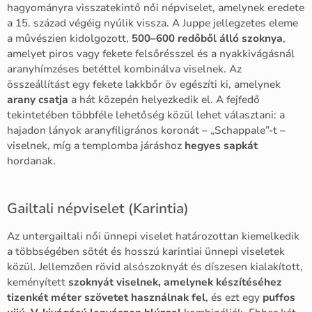
hagyományra visszatekintő női népviselet, amelynek eredete
a 15. század végéig nyúlik vissza. A Juppe jellegzetes eleme
a művészien kidolgozott,
500–600 redőből álló szoknya
,
amelyet piros vagy fekete felsőrésszel és a nyakkivágásnál
aranyhímzéses betéttel kombinálva viselnek. Az
összeállítást egy fekete lakkbőr öv egészíti ki, amelynek
arany csatja
a hát közepén helyezkedik el. A fejfedő
tekintetében többféle lehetőség közül lehet választani: a
hajadon lányok aranyfiligrános koronát – „Schappale”-t –
viselnek, míg a templomba járáshoz
hegyes sapkát
hordanak.
Gailtali népviselet (Karintia)
Az untergailtali női ünnepi viselet határozottan kiemelkedik
a többségében sötét és hosszú karintiai ünnepi viseletek
közül. Jellemzően rövid alsószoknyát és díszesen kialakított,
keményített
szoknyát viselnek, amelynek készítéséhez
tizenkét méter szövetet használnak fel
, és ezt egy
puffos