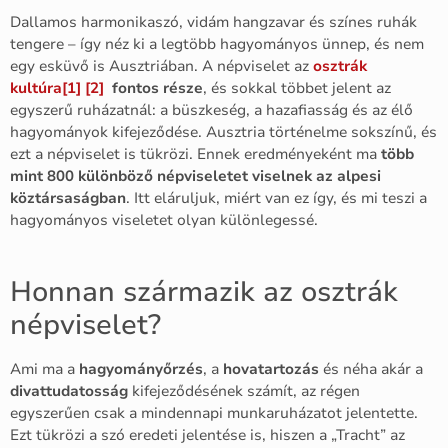
Dallamos harmonikaszó, vidám hangzavar és színes ruhák
tengere – így néz ki a legtöbb hagyományos ünnep, és nem
egy esküvő is Ausztriában. A népviselet az
osztrák
kultúra
[1]
[2]
fontos része
, és sokkal többet jelent az
egyszerű ruházatnál: a büszkeség, a hazafiasság és az élő
hagyományok kifejeződése. Ausztria történelme sokszínű, és
ezt a népviselet is tükrözi. Ennek eredményeként ma
több
mint 800 különböző népviseletet viselnek az alpesi
köztársaságban
. Itt eláruljuk, miért van ez így, és mi teszi a
hagyományos viseletet olyan különlegessé.
Honnan származik az osztrák
népviselet?
Ami ma a
hagyományőrzés
, a
hovatartozás
és néha akár a
divattudatosság
kifejeződésének számít, az régen
egyszerűen csak a mindennapi munkaruházatot jelentette.
Ezt tükrözi a szó eredeti jelentése is, hiszen a „Tracht” az