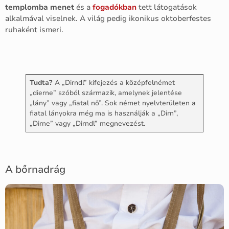
templomba menet
és a
fogadókban
tett látogatások
alkalmával viselnek. A világ pedig ikonikus oktoberfestes
ruhaként ismeri.
Tudta?
A „Dirndl” kifejezés a középfelnémet
„dierne” szóból származik, amelynek jelentése
„lány” vagy „fiatal nő”. Sok német nyelvterületen a
fiatal lányokra még ma is használják a „Dirn”,
„Dirne” vagy „Dirndl” megnevezést.
A bőrnadrág