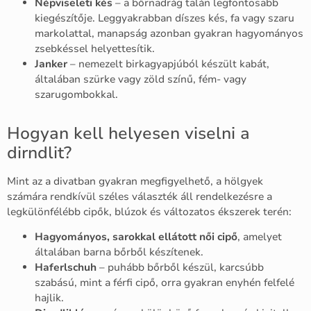
Népviseleti kés
– a bőrnadrág talán legfontosabb
kiegészítője. Leggyakrabban díszes kés, fa vagy szaru
markolattal, manapság azonban gyakran hagyományos
zsebkéssel helyettesítik.
Janker
– nemezelt birkagyapjúból készült kabát,
általában szürke vagy zöld színű, fém- vagy
szarugombokkal.
Hogyan kell helyesen viselni a
dirndlit?
Mint az a divatban gyakran megfigyelhető, a hölgyek
számára rendkívül széles választék áll rendelkezésre a
legkülönfélébb cipők, blúzok és változatos ékszerek terén:
Hagyományos, sarokkal ellátott női cipő
, amelyet
általában barna bőrből készítenek.
Haferlschuh
– puhább bőrből készül, karcsúbb
szabású, mint a férfi cipő, orra gyakran enyhén felfelé
hajlik.