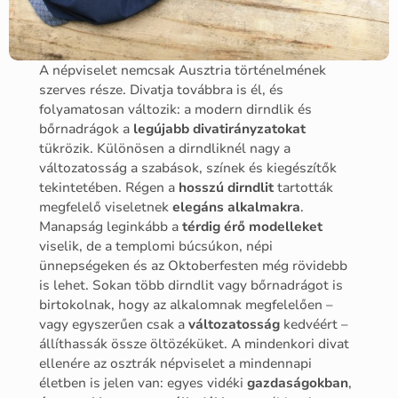
A népviselet nemcsak Ausztria történelmének
szerves része. Divatja továbbra is él, és
folyamatosan változik: a modern dirndlik és
bőrnadrágok a
legújabb divatirányzatokat
tükrözik. Különösen a dirndliknél nagy a
változatosság a szabások, színek és kiegészítők
tekintetében. Régen a
hosszú dirndlit
tartották
megfelelő viseletnek
elegáns alkalmakra
.
Manapság leginkább a
térdig érő modelleket
viselik, de a templomi búcsúkon, népi
ünnepségeken és az Oktoberfesten még rövidebb
is lehet. Sokan több dirndlit vagy bőrnadrágot is
birtokolnak, hogy az alkalomnak megfelelően –
vagy egyszerűen csak a
változatosság
kedvéért –
állíthassák össze öltözéküket. A mindenkori divat
ellenére az osztrák népviselet a mindennapi
életben is jelen van: egyes vidéki
gazdaságokban
,