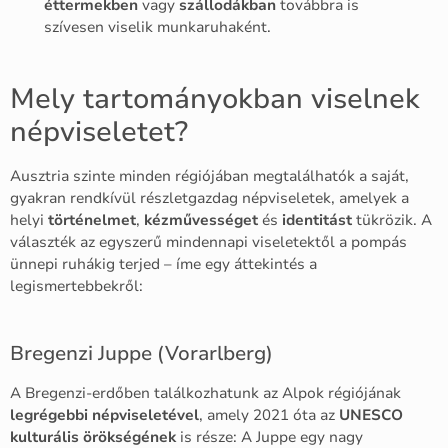
éttermekben
vagy
szállodákban
továbbra is
szívesen viselik munkaruhaként.
Mely tartományokban viselnek
népviseletet?
Ausztria szinte minden régiójában megtalálhatók a saját,
gyakran rendkívül részletgazdag népviseletek, amelyek a
helyi
történelmet
,
kézművességet
és
identitást
tükrözik. A
választék az egyszerű mindennapi viseletektől a pompás
ünnepi ruhákig terjed – íme egy áttekintés a
legismertebbekről:
Bregenzi Juppe (Vorarlberg)
A Bregenzi-erdőben találkozhatunk az Alpok régiójának
legrégebbi népviseletével
, amely 2021 óta az
UNESCO
kulturális örökségének
is része: A Juppe egy nagy