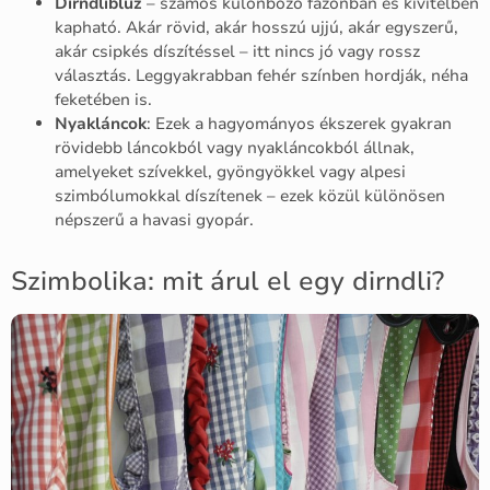
Dirndliblúz
– számos különböző fazonban és kivitelben
kapható. Akár rövid, akár hosszú ujjú, akár egyszerű,
akár csipkés díszítéssel – itt nincs jó vagy rossz
választás. Leggyakrabban fehér színben hordják, néha
feketében is.
Nyakláncok
: Ezek a hagyományos ékszerek gyakran
rövidebb láncokból vagy nyakláncokból állnak,
amelyeket szívekkel, gyöngyökkel vagy alpesi
szimbólumokkal díszítenek – ezek közül különösen
népszerű a havasi gyopár.
Szimbolika: mit árul el egy dirndli?