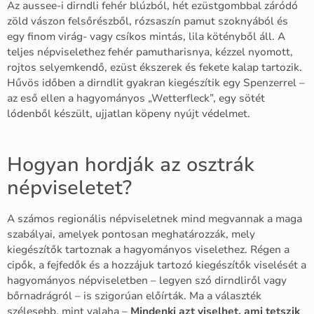
Az aussee-i dirndli fehér blúzból, hét ezüstgombbal záródó
zöld vászon felsőrészből, rózsaszín pamut szoknyából és
egy finom virág- vagy csíkos mintás, lila kötényből áll. A
teljes népviselethez fehér pamutharisnya, kézzel nyomott,
rojtos selyemkendő, ezüst ékszerek és fekete kalap tartozik.
Hűvös időben a dirndlit gyakran kiegészítik egy Spenzerrel –
az eső ellen a hagyományos „Wetterfleck”, egy sötét
lódenből készült, ujjatlan köpeny nyújt védelmet.
Hogyan hordják az osztrák
népviseletet?
A számos regionális népviseletnek mind megvannak a maga
szabályai, amelyek pontosan meghatározzák, mely
kiegészítők tartoznak a hagyományos viselethez. Régen a
cipők, a fejfedők és a hozzájuk tartozó kiegészítők viselését a
hagyományos népviseletben – legyen szó dirndliről vagy
bőrnadrágról – is szigorúan előírták. Ma a választék
szélesebb, mint valaha –
Mindenki azt viselhet, ami tetszik