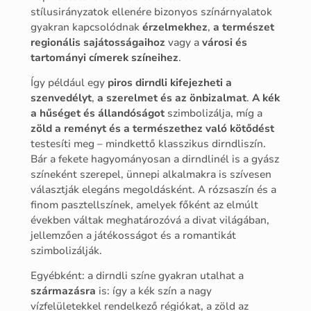
stílusirányzatok ellenére bizonyos színárnyalatok
gyakran kapcsolódnak
érzelmekhez
,
a
természet
regionális sajátosságaihoz
vagy a
városi és
tartományi címerek színeihez
.
Így például egy
piros dirndli kifejezheti a
szenvedélyt
,
a szerelmet és az önbizalmat
.
A kék
a hűséget és állandóságot
szimbolizálja, míg a
zöld a reményt és a természethez való kötődést
testesíti meg – mindkettő klasszikus dirndliszín.
Bár a fekete hagyományosan a dirndlinél is a gyász
színeként szerepel, ünnepi alkalmakra is szívesen
választják elegáns megoldásként. A rózsaszín és a
finom pasztellszínek, amelyek főként az elmúlt
években váltak meghatározóvá a divat világában,
jellemzően a játékosságot és a romantikát
szimbolizálják.
Egyébként: a dirndli színe gyakran utalhat a
származásra
is: így a kék szín a nagy
vízfelületekkel rendelkező régiókat, a zöld az