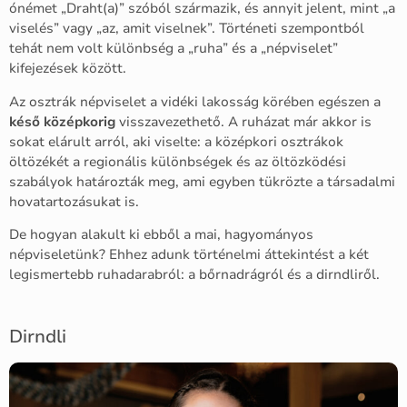
ónémet „Draht(a)” szóból származik, és annyit jelent, mint „a
viselés” vagy „az, amit viselnek”. Történeti szempontból
tehát nem volt különbség a „ruha” és a „népviselet”
kifejezések között.
Az osztrák népviselet a vidéki lakosság körében egészen a
késő középkorig
visszavezethető. A ruházat már akkor is
sokat elárult arról, aki viselte: a középkori osztrákok
öltözékét a regionális különbségek és az öltözködési
szabályok határozták meg, ami egyben tükrözte a társadalmi
hovatartozásukat is.
De hogyan alakult ki ebből a mai, hagyományos
népviseletünk? Ehhez adunk történelmi áttekintést a két
legismertebb ruhadarabról: a bőrnadrágról és a dirndliről.
Dirndli