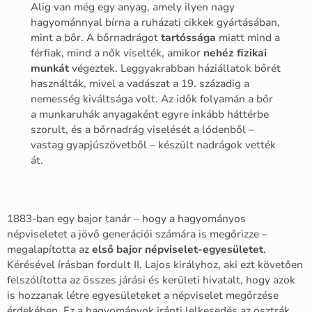
Alig van még egy anyag, amely ilyen nagy
hagyománnyal bírna a ruházati cikkek gyártásában,
mint a bőr. A bőrnadrágot
tartóssága
miatt mind a
férfiak, mind a nők viselték, amikor
nehéz fizikai
munkát
végeztek. Leggyakrabban háziállatok bőrét
használták, mivel a vadászat a 19. századig a
nemesség kiváltsága volt. Az idők folyamán a bőr
a munkaruhák anyagaként egyre inkább háttérbe
szorult, és a bőrnadrág viselését a lódenből –
vastag gyapjúszövetből – készült nadrágok vették
át.
1883-ban egy bajor tanár – hogy a hagyományos
népviseletet a jövő generációi számára is megőrizze –
megalapította az
első bajor népviselet-egyesületet
.
Kérésével írásban fordult II. Lajos királyhoz, aki ezt követően
felszólította az összes járási és kerületi hivatalt, hogy azok
is hozzanak létre egyesületeket a népviselet megőrzése
érdekében. Ez a hagyományok iránti lelkesedés az osztrák