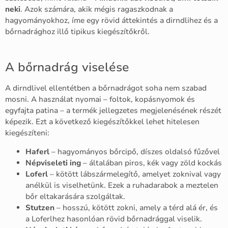
neki
. Azok számára, akik mégis ragaszkodnak a
hagyományokhoz, íme egy rövid áttekintés a dirndlihez és a
bőrnadrághoz illő tipikus kiegészítőkről.
A bőrnadrág viselése
A dirndlivel ellentétben a bőrnadrágot soha nem szabad
mosni. A használat nyomai – foltok, kopásnyomok és
egyfajta patina – a termék jellegzetes megjelenésének részét
képezik. Ezt a következő kiegészítőkkel lehet hitelesen
kiegészíteni:
Haferl
– hagyományos bőrcipő, díszes oldalsó fűzővel
Népviseleti ing
– általában piros, kék vagy zöld kockás
Loferl
– kötött lábszármelegítő, amelyet zoknival vagy
anélkül is viselhetünk. Ezek a ruhadarabok a meztelen
bőr eltakarására szolgáltak.
Stutzen
– hosszú, kötött zokni, amely a térd alá ér, és
a Loferlhez hasonlóan rövid bőrnadrággal viselik.