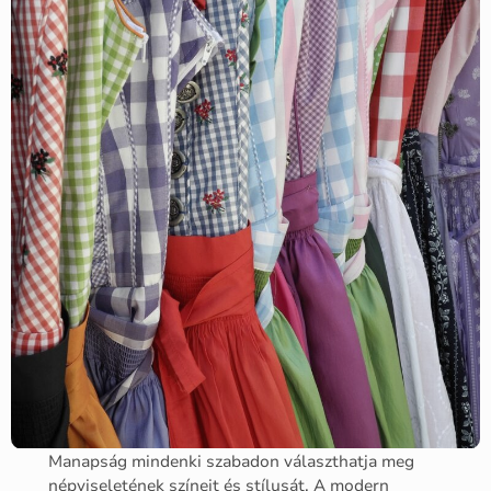
Manapság mindenki szabadon választhatja meg
népviseletének színeit és stílusát. A modern