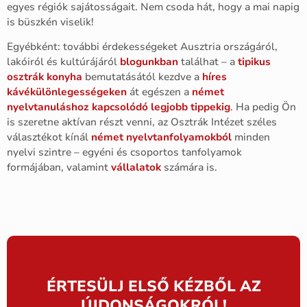
egyes régiók sajátosságait. Nem csoda hát, hogy a mai napig
is büszkén viselik!
Egyébként: további érdekességeket Ausztria országáról,
lakóiról és kultúrájáról
blogunkban
találhat – a
tipikus
osztrák konyha
bemutatásától kezdve a
híres
kávékülönlegességeken
át egészen a
német
nyelvtanuláshoz kapcsolódó legjobb tippekig
. Ha pedig Ön
is szeretne aktívan részt venni, az Osztrák Intézet széles
választékot kínál
német nyelvtanfolyamokból
minden
nyelvi szintre – egyéni és csoportos tanfolyamok
formájában, valamint
vállalatok
számára is.
ÉRTESÜLJ ELSŐ KÉZBŐL AZ
ÚJDONSÁGOKRÓL!