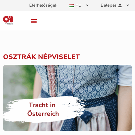
Elérhetőségek
HU
Belépés
OSZTRÁK NÉPVISELET