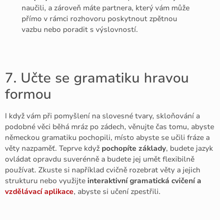
naučili, a zároveň máte partnera, který vám může
přímo v rámci rozhovoru poskytnout zpětnou
vazbu nebo poradit s výslovností.
7. Učte se gramatiku hravou
formou
I když vám při pomyšlení na slovesné tvary, skloňování a
podobné věci běhá mráz po zádech, věnujte čas tomu, abyste
německou gramatiku pochopili, místo abyste se učili fráze a
věty nazpaměť. Teprve když
pochopíte základy
, budete jazyk
ovládat opravdu suverénně a budete jej umět flexibilně
používat. Zkuste si například cvičně rozebrat věty a jejich
strukturu nebo využijte
interaktivní gramatická cvičení a
vzdělávací aplikace
, abyste si učení zpestřili.