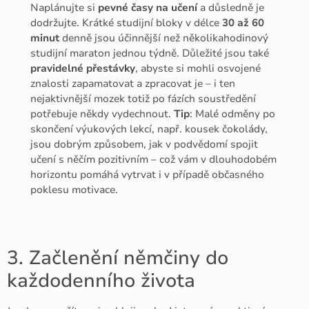
Naplánujte si
pevné časy na učení
a důsledně je
dodržujte. Krátké studijní bloky v délce
30 až 60
minut
denně jsou účinnější než několikahodinový
studijní maraton jednou týdně. Důležité jsou také
pravidelné přestávky
, abyste si mohli osvojené
znalosti zapamatovat a zpracovat je – i ten
nejaktivnější mozek totiž po fázích soustředění
potřebuje někdy vydechnout.
Tip
: Malé odměny po
skončení výukových lekcí, např. kousek čokolády,
jsou dobrým způsobem, jak v podvědomí spojit
učení s něčím pozitivním – což vám v dlouhodobém
horizontu pomáhá vytrvat i v případě občasného
poklesu motivace.
3. Začlenění němčiny do
každodenního života