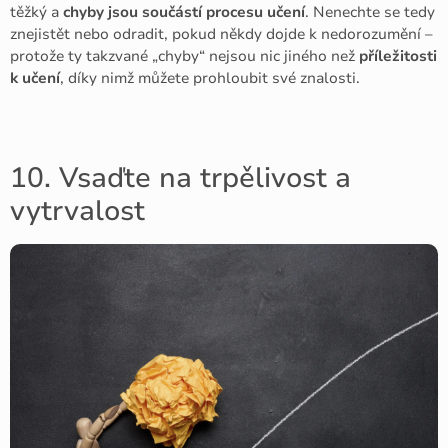
těžký a
chyby jsou součástí procesu učení
. Nenechte se tedy
znejistět nebo odradit, pokud někdy dojde k nedorozumění –
protože ty takzvané „chyby“ nejsou nic jiného než
příležitosti
k učení
, díky nimž můžete prohloubit své znalosti.
10. Vsaďte na trpělivost a
vytrvalost