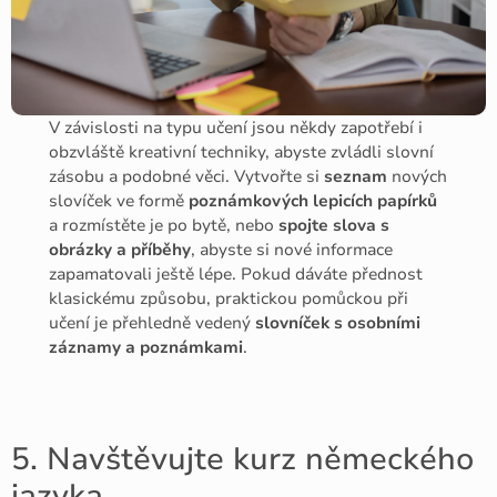
V závislosti na typu učení jsou někdy zapotřebí i
obzvláště kreativní techniky, abyste zvládli slovní
zásobu a podobné věci. Vytvořte si
seznam
nových
slovíček ve formě
poznámkových lepicích papírků
a rozmístěte je po bytě, nebo
spojte slova s
obrázky a příběhy
, abyste si nové informace
zapamatovali ještě lépe. Pokud dáváte přednost
klasickému způsobu, praktickou pomůckou při
učení je přehledně vedený
slovníček s osobními
záznamy a poznámkami
.
5. Navštěvujte kurz německého
jazyka