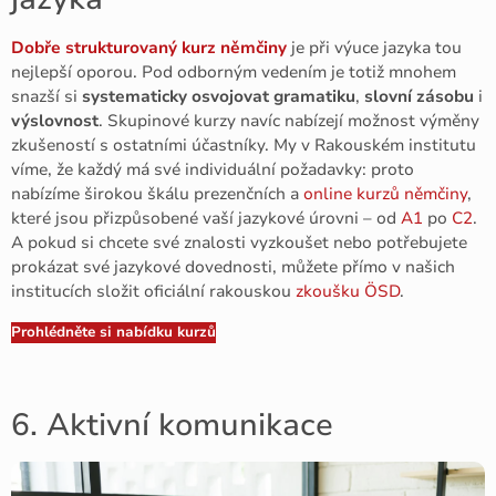
Dobře strukturovaný kurz němčiny
je při výuce jazyka tou
nejlepší oporou. Pod odborným vedením je totiž mnohem
snazší si
systematicky osvojovat gramatiku
,
slovní zásobu
i
výslovnost
. Skupinové kurzy navíc nabízejí možnost výměny
zkušeností s ostatními účastníky. My v Rakouském institutu
víme, že každý má své individuální požadavky: proto
nabízíme širokou škálu prezenčních a
online kurzů němčiny
,
které jsou přizpůsobené vaší jazykové úrovni – od
A1
po
C2
.
A pokud si chcete své znalosti vyzkoušet nebo potřebujete
prokázat své jazykové dovednosti, můžete přímo v našich
institucích složit oficiální rakouskou
zkoušku ÖSD
.
Prohlédněte si nabídku kurzů
6. Aktivní komunikace