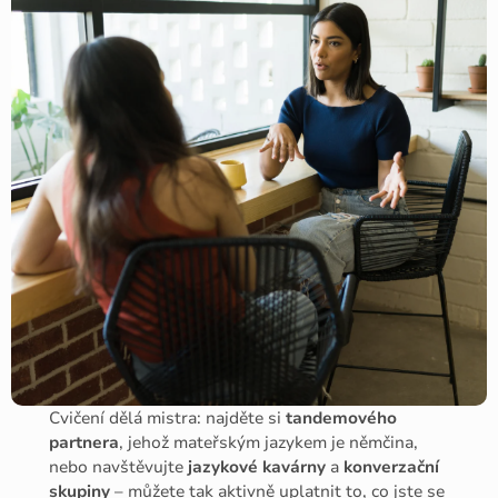
Cvičení dělá mistra: najděte si
tandemového
partnera
, jehož mateřským jazykem je němčina,
nebo navštěvujte
jazykové kavárny
a
konverzační
skupiny
– můžete tak aktivně uplatnit to, co jste se