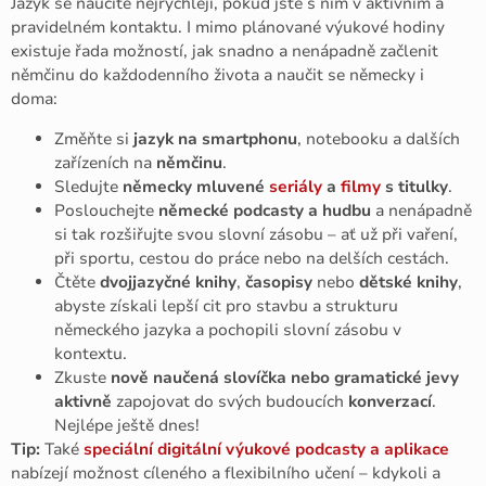
Jazyk se naučíte nejrychleji, pokud jste s ním v aktivním a
pravidelném kontaktu. I mimo plánované výukové hodiny
existuje řada možností, jak snadno a nenápadně začlenit
němčinu do každodenního života a naučit se německy i
doma:
Změňte si
jazyk na smartphonu
, notebooku a dalších
zařízeních na
němčinu
.
Sledujte
německy mluvené
seriály
a
filmy
s titulky
.
Poslouchejte
německé podcasty a hudbu
a nenápadně
si tak rozšiřujte svou slovní zásobu – ať už při vaření,
při sportu, cestou do práce nebo na delších cestách.
Čtěte
dvojjazyčné knihy
,
časopisy
nebo
dětské knihy
,
abyste získali lepší cit pro stavbu a strukturu
německého jazyka a pochopili slovní zásobu v
kontextu.
Zkuste
nově naučená slovíčka nebo gramatické jevy
aktivně
zapojovat do svých budoucích
konverzací
.
Nejlépe ještě dnes!
Tip:
Také
speciální digitální výukové podcasty a aplikace
nabízejí možnost cíleného a flexibilního učení – kdykoli a