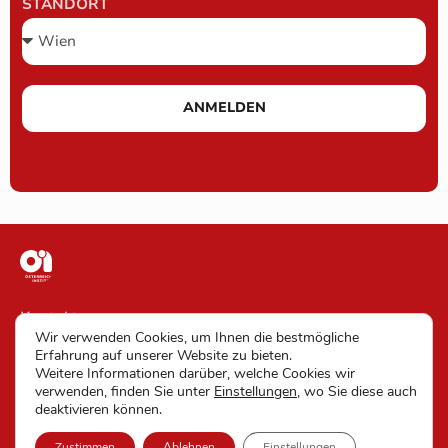
STANDORT
ANMELDEN
Kontakt
Wir verwenden Cookies, um Ihnen die bestmögliche
Impressum
Erfahrung auf unserer Website zu bieten.
Weitere Informationen darüber, welche Cookies wir
AGB
verwenden, finden Sie unter
Einstellungen
, wo Sie diese auch
deaktivieren können.
Datenschutz und Barrierefreiheit
Zustimmen
Ablehnen
Einstellungen