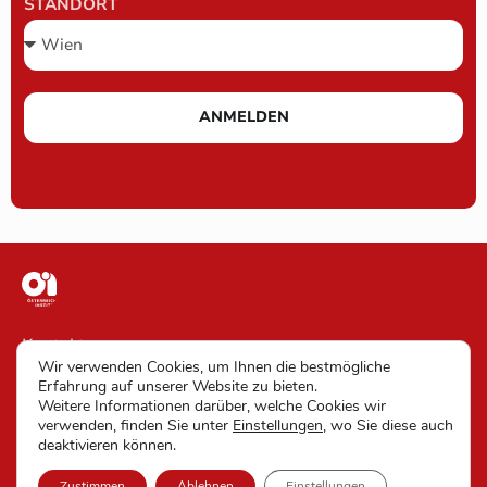
STANDORT
ANMELDEN
Kontakt
Wir verwenden Cookies, um Ihnen die bestmögliche
Impressum
Erfahrung auf unserer Website zu bieten.
Weitere Informationen darüber, welche Cookies wir
AGB
verwenden, finden Sie unter
Einstellungen
, wo Sie diese auch
deaktivieren können.
Datenschutz und Barrierefreiheit
Zustimmen
Ablehnen
Einstellungen