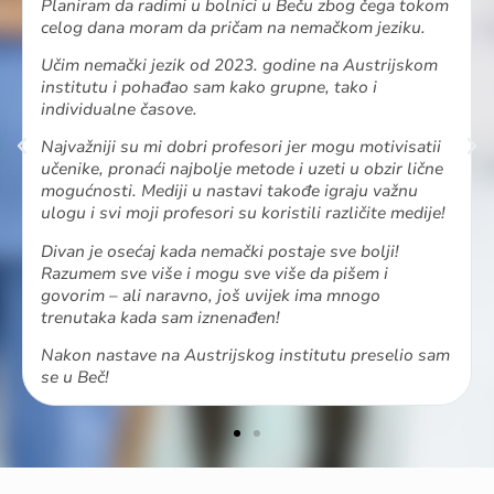
Planiram da radimi u bolnici u Beču zbog čega tokom
celog dana moram da pričam na nemačkom jeziku.
Učim nemački jezik od 2023. godine na Austrijskom
institutu i pohađao sam kako grupne, tako i
individualne časove.
Najvažniji su mi dobri profesori jer mogu motivisatii
učenike, pronaći najbolje metode i uzeti u obzir lične
mogućnosti. Mediji u nastavi takođe igraju važnu
ulogu i svi moji profesori su koristili različite medije!
Divan je osećaj kada nemački postaje sve bolji!
Razumem sve više i mogu sve više da pišem i
govorim – ali naravno, još uvijek ima mnogo
trenutaka kada sam iznenađen!
Nakon nastave na Austrijskog institutu preselio sam
se u Beč!