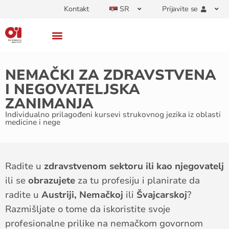
Kontakt
SR
Prijavite se
NEMAČKI ZA ZDRAVSTVENA
I NEGOVATELJSKA
ZANIMANJA
Individualno prilagođeni kursevi strukovnog jezika iz oblasti
medicine i nege
Radite u
zdravstvenom sektoru ili kao njegovatelj
ili se
obrazujete
za tu profesiju i planirate da
radite u
Austriji, Nemačkoj
ili
Švajcarskoj
?
Razmišljate o tome da iskoristite svoje
profesionalne prilike na nemačkom govornom