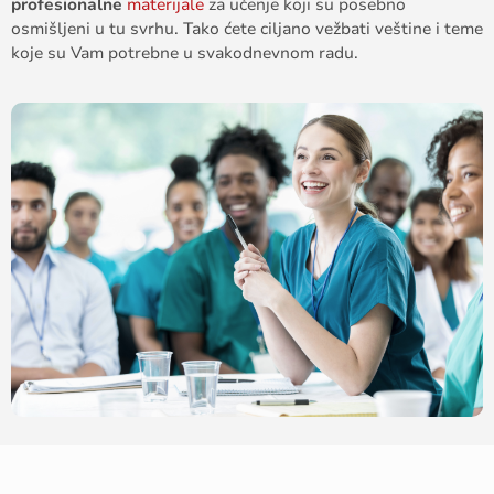
profesionalne
materijale
za
učenje
koji
su
posebno
osmišljeni
u
tu
svrhu
.
Tako
ćete
cilj
a
no
v
e
žbati
veštine
i
teme
koje
su
Vam
potrebne
u
svakodnevnom
radu
.