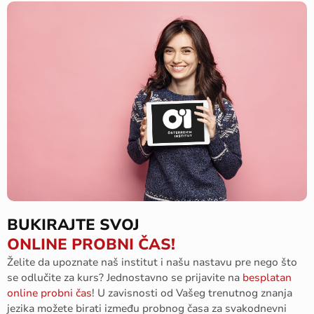
BUKIRAJTE SVOJ
ONLINE PROBNI ČAS!
Želite
da
upoznate
naš
institut
i
našu
nastavu
pre
nego
što
se
odlučite
za
kurs
?
Jednostavno
se
prijavite
n
a
besplatan
online
probni
čas
!
U
zavisnosti
od
Vašeg
trenutnog
znanja
jezika
možete
birati
između
probnog
časa
za
svakodnevni