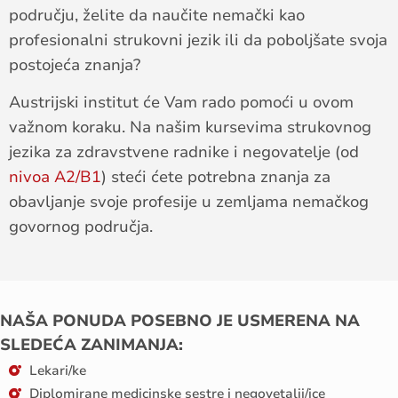
području, želite da naučite nemački kao
profesionalni strukovni jezik ili da poboljšate svoja
postojeća znanja?
Austrijski institut će Vam rado pomoći u ovom
važnom koraku. Na našim kursevima strukovnog
jezika za zdravstvene radnike i negovatelje (od
nivoa A2/B1
) steći ćete potrebna znanja za
obavljanje svoje profesije u zemljama nemačkog
govornog područja.
NAŠA
PONUDA
POSEBNO
JE
USMERENA
NA
SLEDEĆA
ZANIMANJA
:
Lekari/ke
Diplomirane medicinske sestre i negovetalji/ice