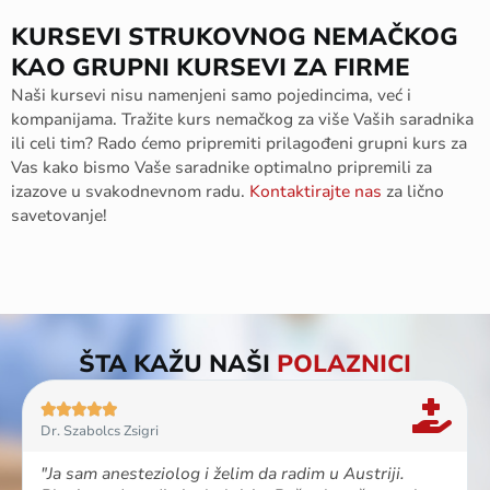
KURSEVI STRUKOVNOG NEMAČKOG
KAO GRUPNI KURSEVI ZA FIRME
Naši
kursevi
nisu
namenjeni
samo
pojedincima
,
već
i
kompanijama
.
Tražite
kurs
nemačkog
za
više
V
aših
saradnika
ili
celi
tim? Rado
ćemo
pripremiti
prilagođeni
grupni
kurs
za
V
as
kako
bismo
V
aše
saradnike
optimalno
pripremili
za
izazove
u
svakodnevnom
radu
.
Kontaktirajte
nas
za
ličn
o
savetovanje
!
ŠTA KAŽU NAŠI
POLAZNICI





Dr. Szabolcs Zsigri
"Ja sam anesteziolog i želim da radim u Austriji.