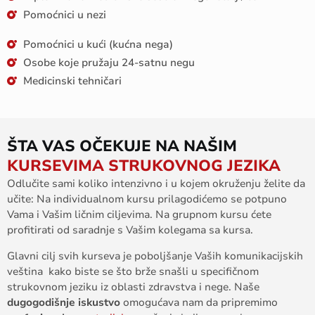
Pomoćnici u nezi
Pomoćnici u kući (kućna nega)
Osobe koje pružaju 24-satnu negu
Medicinski tehničari
ŠTA VAS OČEKUJE NA NAŠIM
KURSEVIMA STRUKOVNOG JEZIKA
Odlučite
sami
koliko
intenzivno
i u
kojem
okruženju
želite
da
učite
:
Na
individualnom
kursu
prilagodićemo
se
potpuno
V
ama
i
V
ašim
ličnim
ciljevima
.
Na
grupnom
kursu
ćete
profitirati
od
saradnje
s
V
ašim
kolegama
sa
kursa
.
Glavni
cilj
svih
kurseva
je
poboljšanje
V
aših
komunikacijskih
veština
kako
biste se
što
brže
snašli
u
s
pecifičnom
stru
kovnom
jeziku
iz
oblasti
zdravstv
a
i
ne
ge
.
Naše
dugogodišnje
iskustvo
omogućava
nam
da
pripremimo