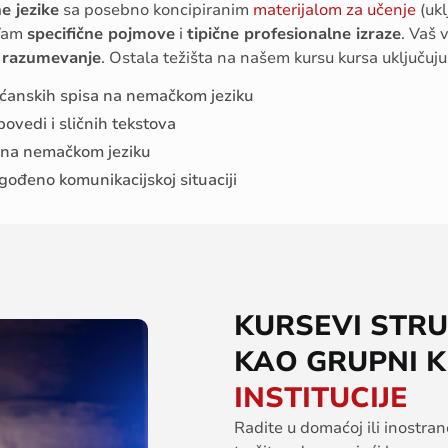
ne
jezike
sa
posebno
koncipiranim
materijalom za
učenje
(
ukl
am
specifične
pojmove
i
tipične
profesionalne
izraze
.
Vaš
razumevanje
.
Ostal
a
težišta
na
našem
kursu
kursa
uključuju
rišćanskih spisa na nemačkom jeziku
ovedi i sličnih tekstova
 na nemačkom jeziku
gođeno komunikacijskoj situaciji
KURSEVI STRU
KAO GRUPNI K
INSTITUCIJE
Radite
u
domaćoj
ili
ino
stran