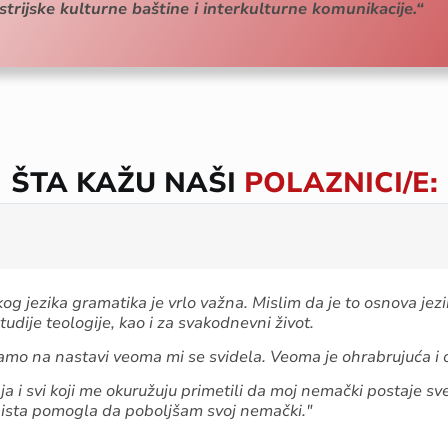
strijske kulturne baštine i interkulturne komunikacije.“
ŠTA KAŽU NAŠI
POLAZNICI/E:
g jezika gramatika je vrlo važna. Mislim da je to osnova jezi
udije teologije, kao i za svakodnevni život.
mo na nastavi veoma mi se svidela. Veoma je ohrabrujuća i 
 i svi koji me okuružuju primetili da moj nemački postaje sve
aista pomogla da poboljšam svoj nemački."