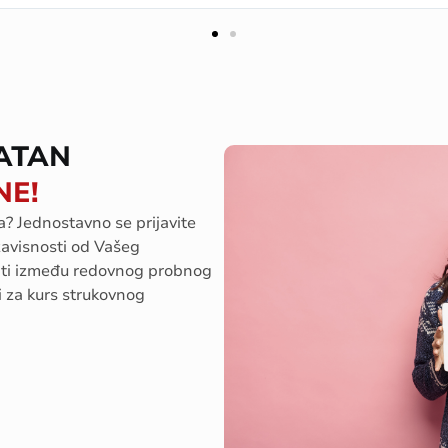
ATAN
NE!
a
?
Jednostavno
se
prijavite
zavisnosti
od
Vašeg
ti
između
redovnog
probnog
i
za
kurs
strukovnog