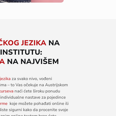
ČKOG JEZIKA
NA
INSTITUTU:
KA
NA NAJVIŠEM
jezika
za
svako
nivo
,
vođeni
cima
–
to
Vas
očekuje
na
Austrijskom
kurseva
naći
ćete
široku
ponudu
individualne
nastave
za
pojedince
irme
koje
možete
pohađati
online
ili
Niste
sigurni
kako
da
proc
e
nite
svoje