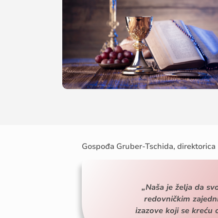
Gospođa
Gruber-
Tschida
,
direktorica
„Naša je želja da s
redovničkim zajedn
izazove koji se kreću