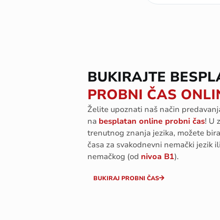
BUKIRAJTE BESPL
PROBNI ČAS ONLI
Želite
upoznati
naš
način
predavanj
n
a
besplatan
online
probni
čas
!
U
trenutno
g
znanj
a
jezika
,
možete
bira
časa
za
svakodnevni
nemački
jezik
il
nemačkog
(
od
nivoa
B1
).
BUKIRAJ PROBNI ČAS