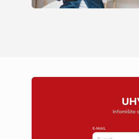
UH
Infomišite 
E-MAIL