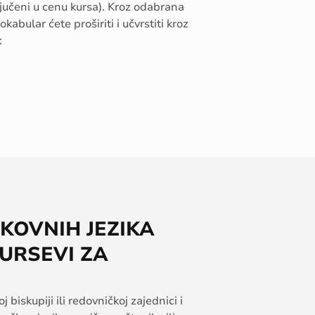
jučeni
u
c
e
nu
kursa
).
Kroz
odabrana
vokabular
ćete
proširiti
i
učvrstiti
kroz
:
KOVNIH JEZIKA
URSEVI ZA
oj
biskupiji
ili
redovničkoj
zajednici
i