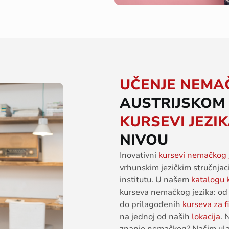
UČENJE NEMA
AUSTRIJSKOM 
KURSEVI JEZI
NIVOU
Inovativni
kursevi
nemačkog
vrhunskim
jezičkim
stručnja
institutu
. U
našem
katalogu
kurseva
nemačkog
jezika
:
od
do
prilagođenih
kurseva
za f
na
jedno
j
od
naših
lokacija
. 