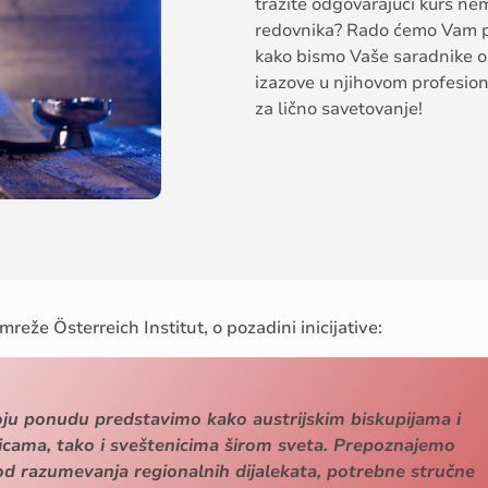
tražite
odgovarajući
kurs
ne
redovni
k
a
? Rado
ćemo
V
am
kako
bismo
V
aše
saradnike
o
izazove
u
njihovom
profesio
za
lično
savetovanje
!
mre
ž
e
Österreich Institut,
o
pozadini
inicijative
:
voju ponudu predstavimo kako austrijskim biskupijama i
icama, tako i sveštenicima širom sveta. Prepoznajemo
 od razumevanja regionalnih dijalekata, potrebne stručne