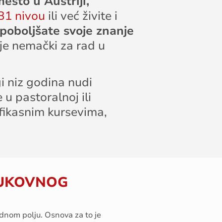
mesto u Austriji,
B1 nivou
ili već živite i
poboljšate svoje znanje
 je nemački za rad u
i niz godina nudi
 u pastoralnoj ili
efikasnim kursevima,
UKOVNOG
adnom
polju
.
Osnova
za
to
je