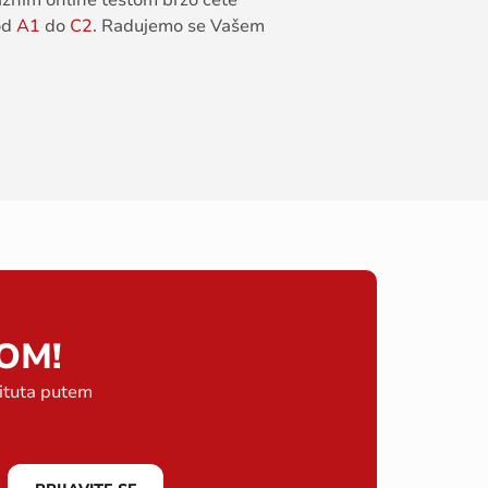
az
nim
online
testom
brzo
ćete
od
A1
do
C2
.
Radujemo
se
Vašem
OM!
tituta putem