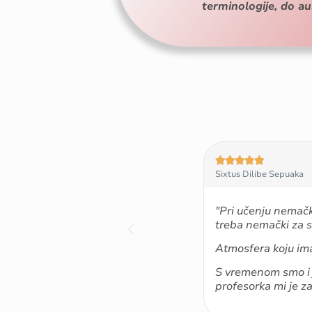
terminologije, do au





Sixtus Dilibe Sepuaka
eci. Počeo sam s nivoom A1.2 i sada
"Pri učenju nemačko
treba nemački za st
 da razumem druge. Nemački mi je
Atmosfera koju ima
aktivan.
S vremenom smo i ja
guran sam da je moj nemački postao
profesorka mi je z