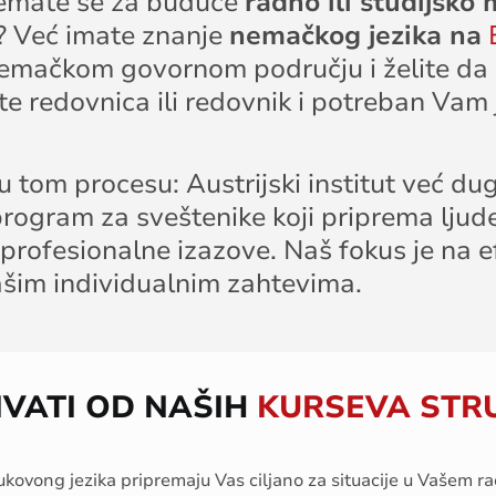
premate se za buduće
radno ili studijsko 
? Već imate znanje
nemačkog jezika na
 nemačkom govornom području i želite da
ste redovnica ili redovnik i potreban Vam
tom procesu: Austrijski institut već dug
program za sveštenike koji priprema ljude
e profesionalne izazove. Naš fokus je na 
ašim individualnim zahtevima.
IVATI OD NAŠIH
KURSEVA STR
u
kovong
jezika
pripremaju
V
as
ciljano
za
situacije
u
V
ašem
r