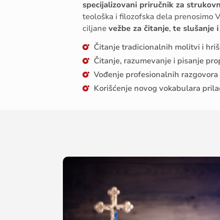
specijali
zovani
priručnik
za
strukov
teološka
i
filozofska
dela
pr
enosimo
V
ciljane
vežbe
za
čitanje
,
te
slušanje
i
Čitanje tradicionalnih molitvi i h
Čitanje, razumevanje i pisanje prop
Vođenje profesionalnih razgovora
Korišćenje novog vokabulara prila