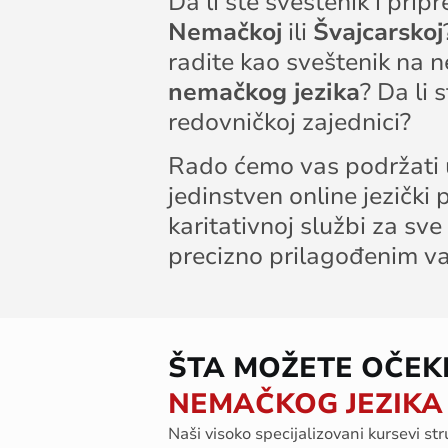
Da li ste sveštenik i pri
Nemačkoj
ili
Švajcarskoj
radite kao sveštenik na
nemačkog jezika
? Da li 
redovničkoj zajednici?
Rado ćemo vas podržati u 
jedinstven online jezički 
karitativnoj službi za sv
precizno prilagođenim v
ŠTA MOŽETE OČEK
NEMAČKOG JEZIKA
Naši
visoko
specijali
zovani
kursevi
str