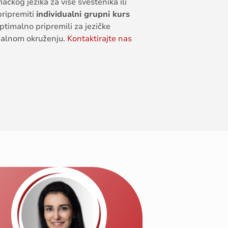
mačkog
jezika
za
više
sveštenika
ili
pripremiti
individualni
grupni
kurs
ptimalno
pripremili
za
jezičke
nalnom
okruženju
.
Kontaktirajte
nas