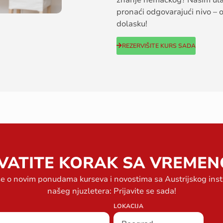
znanje
nemačkog
?
Našim
ul
pronaći
odgovarajući
nivo
– 
dolasku
!
REZERVIŠITE KURS SADA
VATITE KORAK SA VREMEN
se o novim ponudama kurseva i novostima sa Austrijskog ins
našeg njuzletera: Prijavite se sada!
LOKACIJA