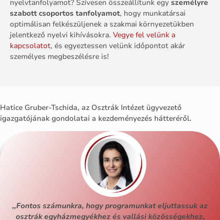
nyelvtanfolyamot?
Szívesen
összeállítunk
egy
személyre
szabott
csoportos
tanfolyamot
,
hogy
munkatársai
optimálisan
felkészüljenek
a szakmai
környezetükben
jelentkező
nyelvi
kihívásokra.
Vegye
fel
velünk
a
kapcsolatot
, és egyeztessen velünk időpontot akár
személyes megbeszélésre is!
Hatice
Gruber-
Tschida
, az
Osztrák Intézet
ügyvezető
igazgatójának gondolatai
a
kezdeményezés
hátteréről.
,,Fontos számunkra, hogy programunkat eljuttassuk az
osztrák egyházmegyékhez és vallási közösségekhez,