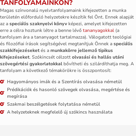
TANFOLYAMAINKON?
Magas színvonalú nyelvtanfolyamaink
kifejezetten
a
munka
területén
előforduló
helyzetekre
készítik
fel
Önt.
Ennek
alapját
az a
speciális
szaknyelvi könyv
képezi,
amelyet kifejezetten
erre a célra hoztunk létre
a benne lévő
tananyagokkal
(a
tanfolyam
ára
a
tananyagot
tartalmazza).
Válogatott
teológiai
és
filozófiai
írások
segítségével
megtanítjuk
Önnek
a
speciális
szakkifejezéseket
és
a
munkakörre
jellemző tipikus
kifejezéseket
.
Szókincsét
célzott
olvasási
és
hallás
utáni
szövegértési
gyakorlatokkal
bővítheti
és
szilárdíthatja
meg.
A
tanfolyam
a
következő
témakörökre
is
összpontosít:
Hagyományos imák és a Szentírás olvasása németül
Prédikációk és hasonló szövegek olvasása, megértése és
megírása
Szakmai beszélgetések folytatása németül
A helyzeteknek megfelelő új szókincs használata