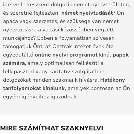
illetve lelkészként dolgozik német nyelvterületen,
és szeretné fejleszteni
német nyelvtudását
? Ön
apáca vagy szerzetes, és szüksége van német
nyelvtudásra a vallási közösségben végzett
munkájához?
Ebben a folyamatban szívesen
támogatjuk Önt: az Osztrák Intézet évek óta
egyedülálló
online nyelvi programot
kínál
papok
számára
, amely optimálisan felkészíti a
lelkipásztori vagy karitatív
szolgálatban
dolgozókat minden szakmai kihívásra.
Hatékony
tanfolyamokat kínálunk,
amelyek pontosan az Ön
egyéni igényeihez igazodnak.
MIRE SZÁMÍTHAT SZAKNYELVI