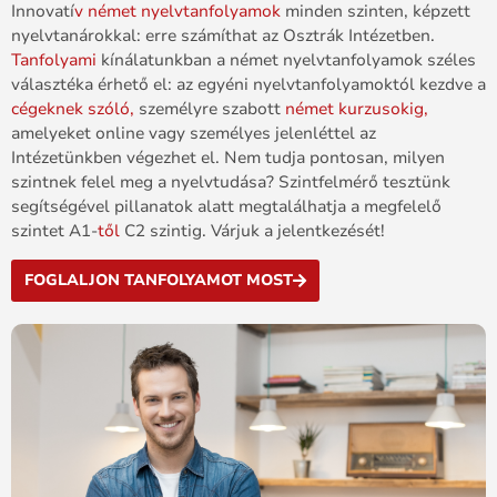
Innovatí
v
német
nyelvtanfolyamok
minden
szinten, képzett
nyelvtanárokkal
:
erre
számíthat
az
Osztrák Intézetben
.
Tanfolyami
kínálatunkban
a
német
nyelvtanfolyamok
széles
választéka érhető el:
az
egyéni
nyelvtanfolyamoktól kezdve
a
cégeknek
szóló,
személyre
szabott
német
kurzusokig
,
amelyeket
online
vagy személyes jelenléttel az
Intézetünkben
végezhet
el.
Nem
tudja pontosan,
milyen
szintnek felel meg a
nyelvtudása?
Szintfelmérő tesztünk
segítségével
pillanatok
alatt
megtalálhatja
a
megfelelő
szintet
A1-
től
C2
szintig.
Várjuk
a
jelentkezését!
FOGLALJON TANFOLYAMOT MOST