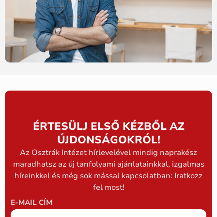
ÉRTESÜLJ ELSŐ KÉZBŐL AZ
ÚJDONSÁGOKRÓL!
Az Osztrák Intézet hírlevelével mindig naprakész
maradhatsz az új tanfolyami ajánlatainkkal, izgalmas
híreinkkel és még sok mással kapcsolatban: Iratkozz
fel most!
E-MAIL CÍM