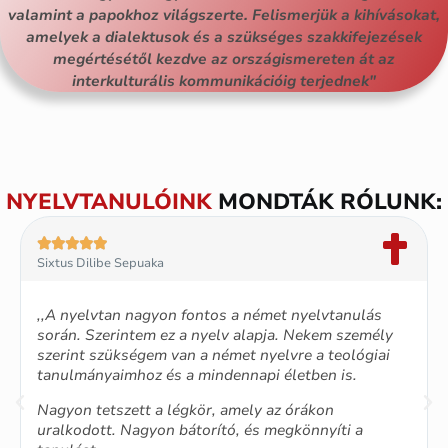
valamint a papokhoz világszerte. Felismerjük a kihívásokat,
amelyek a dialektusok és a szükséges szakkifejezések
megértésétől kezdve az országismereten át az
interkulturális kommunikációig terjednek"
NYELVTANULÓINK
MONDTÁK RÓLUNK:





Sixtus Dilibe Sepuaka
,,A nyelvtan nagyon fontos a német nyelvtanulás
során. Szerintem ez a nyelv alapja. Nekem személy
szerint szükségem van a német nyelvre a teológiai
tanulmányaimhoz és a mindennapi életben is.
Nagyon tetszett a légkör, amely az órákon
uralkodott. Nagyon bátorító, és megkönnyíti a