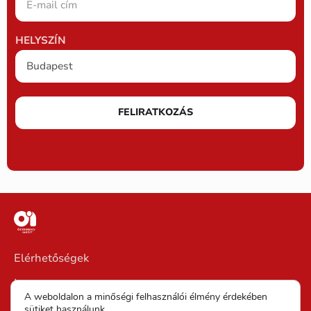
HELYSZÍN
FELIRATKOZÁS
Elérhetőségek
Impresszum
A weboldalon a minőségi felhasználói élmény érdekében
Általános Szerződési Feltételek (ÁSZF)
sütiket használunk.