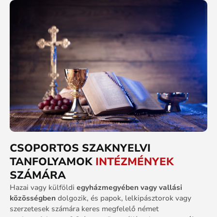
CSOPORTOS SZAKNYELVI
TANFOLYAMOK
INTÉZMÉNYEK
SZÁMÁRA
Hazai
vagy
külföldi
egyházmegyében
vagy
vallási
közösségben
dolgozik,
és
papok, lelkipásztorok
vagy
szerzetesek
számára
keres
megfelelő
német