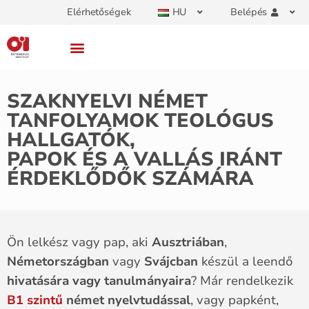
Elérhetőségek
HU
Belépés
SZAKNYELVI NÉMET
TANFOLYAMOK TEOLÓGUS
HALLGATÓK,
PAPOK ÉS A VALLÁS IRÁNT
ÉRDEKLŐDŐK SZÁMÁRA
Ön lelkész vagy pap, aki
Ausztriában
,
Németországban
vagy
Svájcban
készül a leendő
hivatására vagy tanulmányaira
? Már rendelkezik
B1
szintű
német nyelvtudással
, vagy papként,