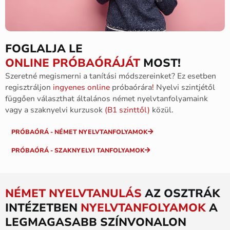
FOGLALJA LE
ONLINE PRÓBAÓRÁJÁT
MOST!
Szeretné
megismerni
a
tanítási
módszereinket?
Ez esetben
regisztráljon
ingyenes
online
próbaórára
!
N
yelvi
szintjétől
függően
választhat
általános
német
nyelvtanfolyamaink
vagy
a
szaknyelvi
kurzusok
(
B1
szinttől
)
közül.
PRÓBAÓRÁ - NÉMET NYELVTANFOLYAMOK
PRÓBAÓRÁ - SZAKNYELVI TANFOLYAMOK
NÉMET NYELVTANULÁS
AZ OSZTRÁK
INTÉZETBEN
NYELVTANFOLYAMOK
A
LEGMAGASABB SZÍNVONALON