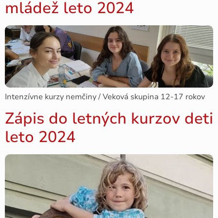
mládež leto 2024
Intenzívne kurzy nemčiny / Veková skupina 12-17 rokov
Zápis do letných kurzov deti
leto 2024