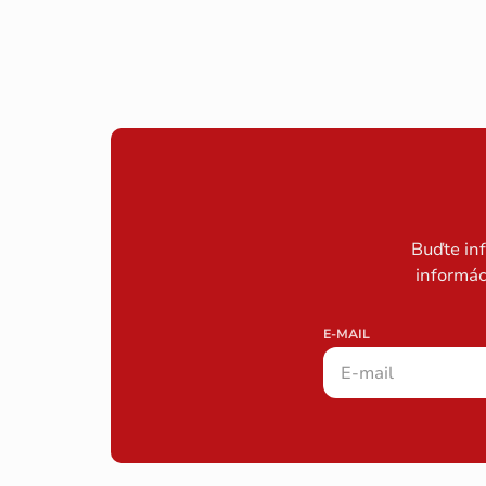
Buďte in
informác
E-MAIL