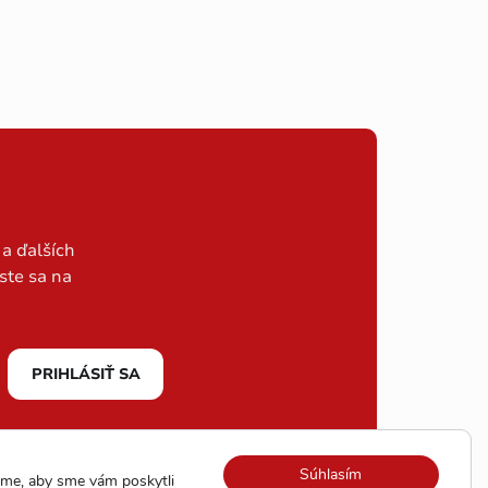
a ďalších
ste sa na
PRIHLÁSIŤ SA
Súhlasím
me, aby sme vám poskytli