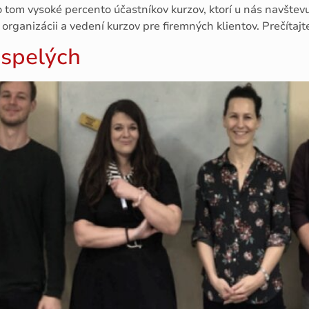
 o tom vysoké percento účastníkov kurzov, ktorí u nás navštevu
organizácii a vedení kurzov pre firemných klientov. Prečítajt
ospelých