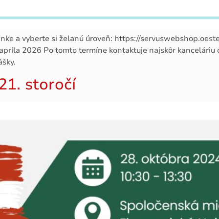
ránke a vyberte si želanú úroveň: https://servuswebshop.oest
apríla 2026 Po tomto termíne kontaktuje najskôr kanceláriu
ášky.
1. storočí