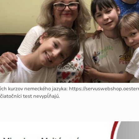
ých kurzov nemeckého jazyka: https://servuswebshop.oesterre
čiatočníci test nevypĺňajú.