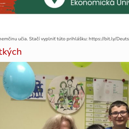
a nemčinu učia. Stačí vyplniť túto prihlášku: https://bit.ly/Deut
tkých