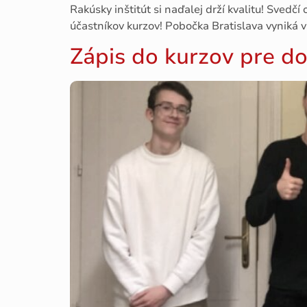
Rakúsky inštitút si naďalej drží kvalitu! Svedčí
účastníkov kurzov! Pobočka Bratislava vyniká v 
Zápis do kurzov pre d