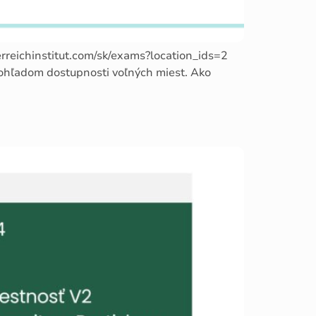
erreichinstitut.com/sk/exams?location_ids=2
 ohľadom dostupnosti voľných miest. Ako