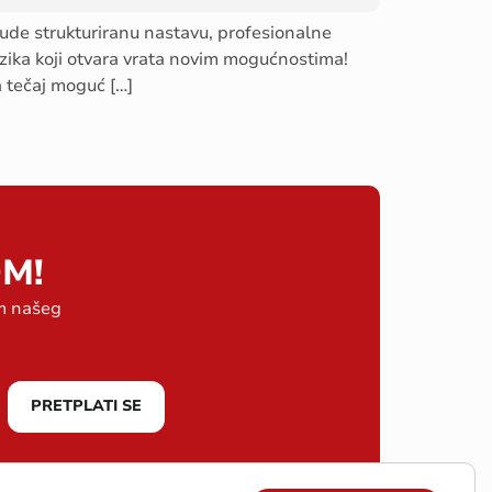
nude strukturiranu nastavu, profesionalne
jezika koji otvara vrata novim mogućnostima!
 tečaj moguć […]
M!
em našeg
PRETPLATI SE