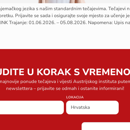
 njemačkog jezika s našim standardnim tečajevima. Tečajevi 
retku. Prijavite se sada i osigurajte svoje mjesto za učenje 
INK Trajanje: 01.06.2026. – 05.08.2026. Napomena: Upis na
UDITE U KORAK S VREMENO
 najnovije ponude tečajeva i vijesti Austrijskog instituta put
newslettera – prijavite se odmah i ostanite informirani!
LOKACIJA