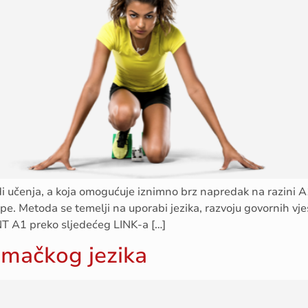
učenja, a koja omogućuje iznimno brz napredak na razini A1
ope. Metoda se temelji na uporabi jezika, razvoju govornih vj
NT A1 preko sljedećeg LINK-a […]
emačkog jezika