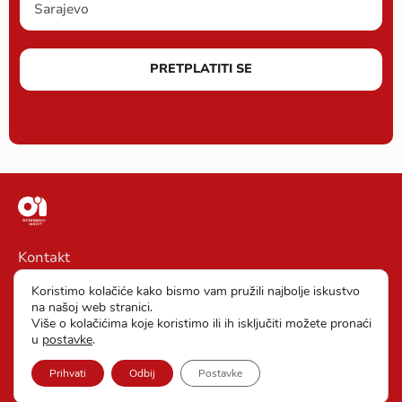
PRETPLATITI SE
Kontakt
Impressum
Koristimo kolačiće kako bismo vam pružili najbolje iskustvo
na našoj web stranici.
Opšti uslovi poslovanja
Više o kolačićima koje koristimo ili ih isključiti možete pronaći
u
postavke
.
Zaštita podataka
Prihvati
Odbij
Postavke
Postavke kolačića