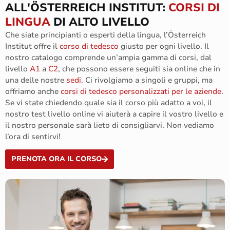
ALL'ÖSTERREICH INSTITUT:
CORSI DI
LINGUA
DI ALTO LIVELLO
Che siate principianti o esperti della lingua, l’
Österreich
Institut offre il
corso di tedesco
giusto per ogni livello. Il
nostro catalogo comprende un’ampia gamma di corsi, da
l
livello
A1
a
C2
, che possono essere seguiti sia online che in
una delle nostre
sedi
. Ci rivolgiamo a singoli e gruppi, ma
offriamo anche
corsi di tedesco personalizzati per le aziende
.
Se vi
state
chiedendo
quale sia il corso più adatto a voi
, il
nostro test
livello
online
vi aiuterà a capire il vostro livello
e
il nostro personale sarà lieto di consigliarvi.
Non vediamo
l’ora di sentirvi!
PRENOTA ORA IL CORSO