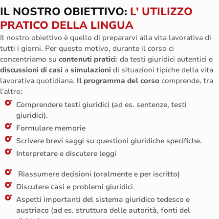
IL NOSTRO OBIETTIVO:
L’ UTILIZZO
PRATICO DELLA LINGUA
Il nostro obiettivo è quello di
prepararvi
alla vita lavorativa di
tutti i giorni. Per questo motivo, durante il corso ci
concentriamo su
contenuti pratici
: da testi giuridici autentici e
discussioni di casi
a
simulazioni
di situazioni tipiche della vita
lavorativa quotidiana.
Il
programma
del
corso
comprende
,
tra
l’altro
:
Comprendere testi giuridici (ad es. sentenze, testi
giuridici).
Formulare memorie
Scrivere brevi saggi su questioni giuridiche specifiche.
Interpretare e discutere leggi
Riassumere decisioni (oralmente e per iscritto)
Discutere casi e problemi giuridici
Aspetti importanti del sistema giuridico tedesco e
austriaco (ad es. struttura delle autorità, fonti del