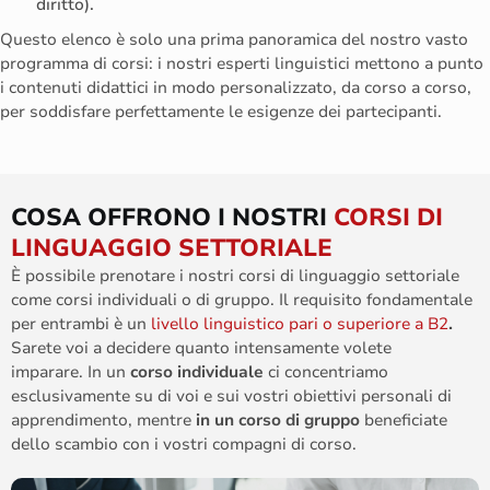
diritto).
Questo elenco è solo una prima panoramica del nostro vasto
programma di corsi: i nostri
esperti linguistici
mettono a punto
i contenuti didattici in modo personalizzato, da corso a corso,
per soddisfare perfettamente le esigenze dei partecipanti.
COSA OFFRONO I NOSTRI
CORSI DI
LINGUAGGIO SETTORIALE
È possibile prenotare i nostri corsi di linguaggio settoriale
come corsi individuali o di gruppo. Il requisito fondamentale
per entrambi è un
livello linguistico pari o superiore a B2
.
Sarete voi a decidere quanto intensamente volete
imparare.
In un
corso individuale
ci concentriamo
esclusivamente su di voi e sui vostri obiettivi personali di
apprendimento, mentre
in un corso di gruppo
beneficiate
dello scambio con i vostri compagni di corso.