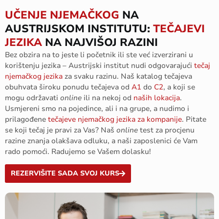
UČENJE NJEMAČKOG
NA
AUSTRIJSKOM INSTITUTU:
TEČAJEVI
JEZIKA
NA NAJVIŠOJ RAZINI
Bez obzira na to jeste li početnik ili ste već izverzirani u
korištenju jezika – Austrijski institut nudi odgovarajući
tečaj
njemačkog jezika
za svaku razinu. Naš katalog tečajeva
obuhvata široku ponudu tečajeva od
A1
do
C2
, a koji se
mogu održavati
online
ili na nekoj od
naših lokacija
.
Usmjereni smo na pojedince, ali i na grupe, a nudimo i
prilagođene
tečajeve njemačkog jezika za kompanije
. Pitate
se koji tečaj je pravi za Vas? Naš
online
test za procjenu
razine znanja olakšava odluku, a naši zaposlenici će Vam
rado pomoći. Radujemo se Vašem dolasku!
REZERVIŠITE SADA SVOJ KURS