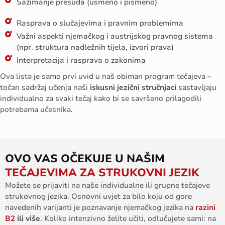
Sažimanje presuda (usmeno i pismeno)
Rasprava o slučajevima i pravnim problemima
Važni aspekti njemačkog i austrijskog pravnog sistema
(npr. struktura nadležnih tijela, izvori prava)
Interpretacija i rasprava o zakonima
Ova lista je samo prvi uvid u naš obiman program tečajeva –
točan sadržaj učenja naši
iskusni jezični stručnjaci
sastavljaju
individualno za svaki tečaj kako bi se savršeno prilagodili
potrebama učesnika.
OVO VAS OČEKUJE U NAŠIM
TEČAJEVIMA ZA STRUKOVNI JEZIK
Možete se prijaviti na naše individualne ili grupne tečajeve
strukovnog jezika. Osnovni uvjet za bilo koju od gore
navedenih varijanti je poznavanje njemačkog jezika na
razini
B2
ili više
. Koliko intenzivno želite učiti, odlučujete sami: na