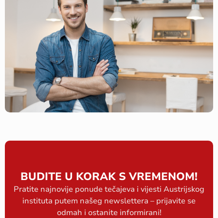
BUDITE U KORAK S VREMENOM!
Pratite najnovije ponude tečajeva i vijesti Austrijskog
instituta putem našeg newslettera – prijavite se
odmah i ostanite informirani!