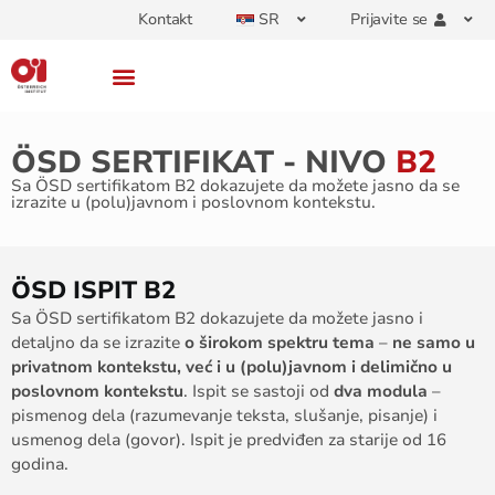
Kontakt
SR
Prijavite se
ÖSD SERTIFIKAT - NIVO
B2
Sa ÖSD sertifikatom B2 dokazujete da možete jasno da se
izrazite u (polu)javnom i poslovnom kontekstu.
ÖSD ISPIT B2
Sa ÖSD sertifikatom B2 dokazujete da možete jasno i
detaljno da se izrazite
o širokom spektru tema
–
ne samo u
privatnom kontekstu, već i u (polu)javnom i delimično u
poslovnom kontekstu
. Ispit se sastoji od
dva modula
–
pismenog dela (razumevanje teksta, slušanje, pisanje) i
usmenog dela (govor). Ispit je predviđen za starije od 16
godina.