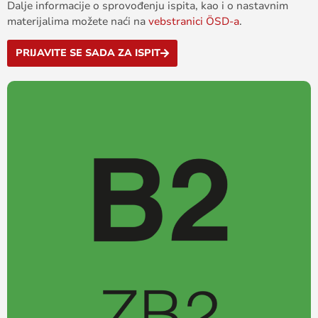
Dalje informacije o sprovođenju ispita, kao i o nastavnim
materijalima možete naći na
vebstranici ÖSD-a
.
PRIJAVITE SE SADA ZA ISPIT