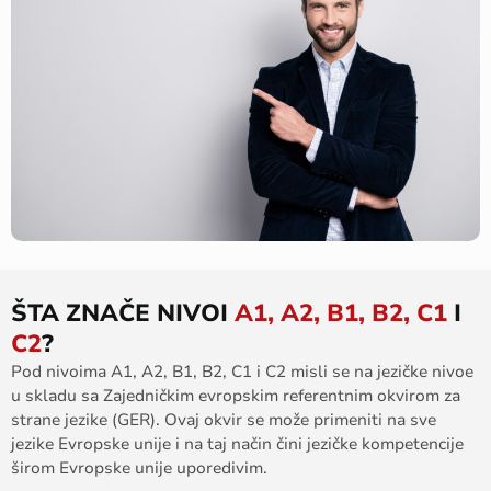
ŠTA ZNAČE NIVOI
A1, A2, B1, B2, C1
I
C2
?
Pod nivoima A1, A2, B1, B2, C1 i C2 misli se na jezičke nivoe
u skladu sa Zajedničkim evropskim referentnim okvirom za
strane jezike (GER). Ovaj okvir se može primeniti na sve
jezike Evropske unije i na taj način čini jezičke kompetencije
širom Evropske unije uporedivim.