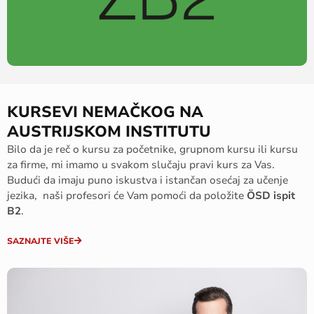
KURSEVI NEMAČKOG NA
AUSTRIJSKOM INSTITUTU
Bilo da je reč o kursu za početnike, grupnom kursu ili kursu
za firme, mi imamo u svakom slučaju pravi kurs za Vas.
Budući da imaju puno iskustva i istančan osećaj za učenje
jezika, naši profesori će Vam pomoći da položite
ÖSD ispit
B2
.
SAZNAJTE VIŠE