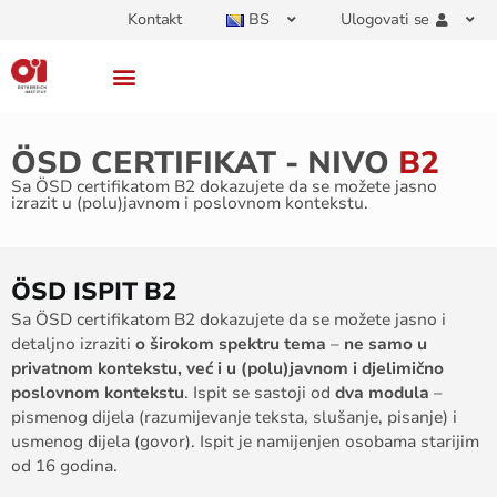
Kontakt
BS
Ulogovati se
ÖSD CERTIFIKAT - NIVO
B2
Sa ÖSD certifikatom B2 dokazujete da se možete jasno
izrazit u (polu)javnom i poslovnom kontekstu.
ÖSD ISPIT B2
Sa ÖSD certifikatom B2 dokazujete da se možete jasno i
detaljno izraziti
o širokom spektru tema
–
ne samo u
privatnom kontekstu, već i u (polu)javnom i djelimično
poslovnom kontekstu
. Ispit se sastoji od
dva modula
–
pismenog dijela (razumijevanje teksta, slušanje, pisanje) i
usmenog dijela (govor). Ispit je namijenjen osobama starijim
od 16 godina.