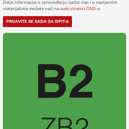
Dalje informacije o sprovođenju ispita, kao i o nastavnim
materijalima možete naći na
web stranici ÖSD-a
.
PRIJAVITE SE SADA ZA ISPIT