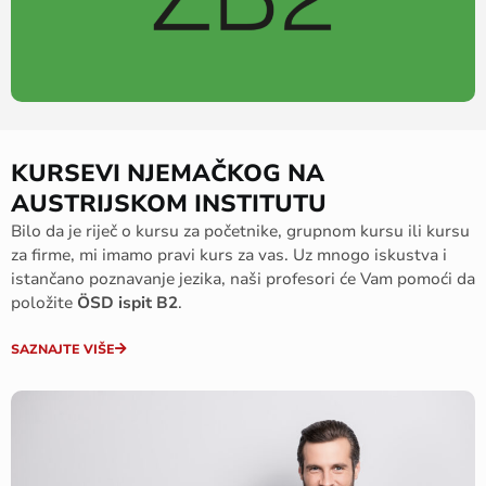
KURSEVI NJEMAČKOG NA
AUSTRIJSKOM INSTITUTU
Bilo da je riječ o kursu za početnike, grupnom kursu ili kursu
za firme, mi imamo pravi kurs za vas. Uz mnogo iskustva i
istančano poznavanje jezika, naši profesori će Vam pomoći da
položite
ÖSD ispit B2
.
SAZNAJTE VIŠE