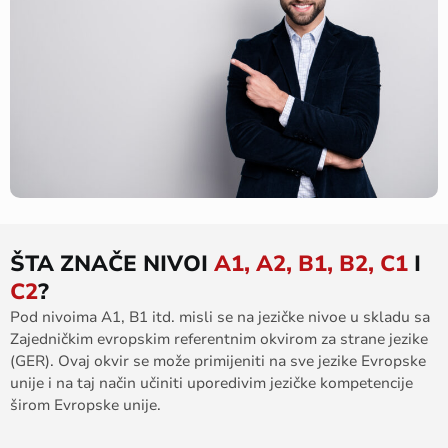
ŠTA ZNAČE NIVOI
A1, A2, B1, B2, C1
I
C2
?
Pod nivoima A1, B1 itd. misli se na jezičke nivoe u skladu sa
Zajedničkim evropskim referentnim okvirom za strane jezike
(GER). Ovaj okvir se može primijeniti na sve jezike Evropske
unije i na taj način učiniti uporedivim jezičke kompetencije
širom Evropske unije.