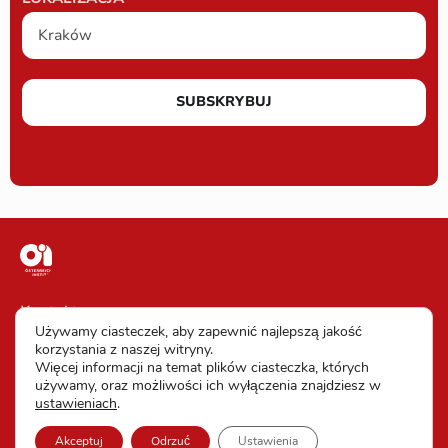
SUBSKRYBUJ
Kontakt
Używamy ciasteczek, aby zapewnić najlepszą jakość
Impressum
korzystania z naszej witryny.
Więcej informacji na temat plików ciasteczka, których
Warunki uczestnictwa
używamy, oraz możliwości ich wyłączenia znajdziesz w
ustawieniach
.
Ochrona danych
Akceptuj
Odrzuć
Ustawienia