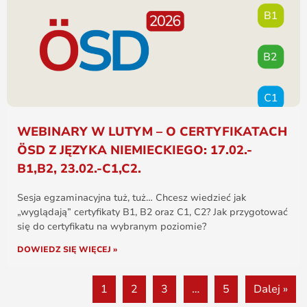
WEBINARY W LUTYM – O CERTYFIKATACH
ÖSD Z JĘZYKA NIEMIECKIEGO: 17.02.-
B1,B2, 23.02.-C1,C2.
Sesja egzaminacyjna tuż, tuż… Chcesz wiedzieć jak
„wyglądają” certyfikaty B1, B2 oraz C1, C2? Jak przygotować
się do certyfikatu na wybranym poziomie?
DOWIEDZ SIĘ WIĘCEJ »
1
2
3
…
5
Dalej »