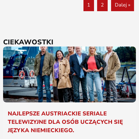
1
2
Dalej »
CIEKAWOSTKI
NAJLEPSZE AUSTRIACKIE SERIALE
TELEWIZYJNE DLA OSÓB UCZĄCYCH SIĘ
JĘZYKA NIEMIECKIEGO.