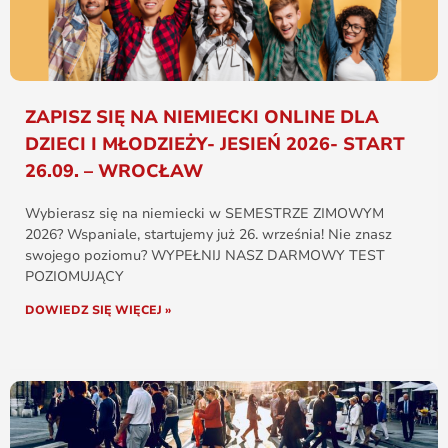
ZAPISZ SIĘ NA NIEMIECKI ONLINE DLA
DZIECI I MŁODZIEŻY- JESIEŃ 2026- START
26.09. – WROCŁAW
Wybierasz się na niemiecki w SEMESTRZE ZIMOWYM
2026? Wspaniale, startujemy już 26. września! Nie znasz
swojego poziomu? WYPEŁNIJ NASZ DARMOWY TEST
POZIOMUJĄCY
DOWIEDZ SIĘ WIĘCEJ »