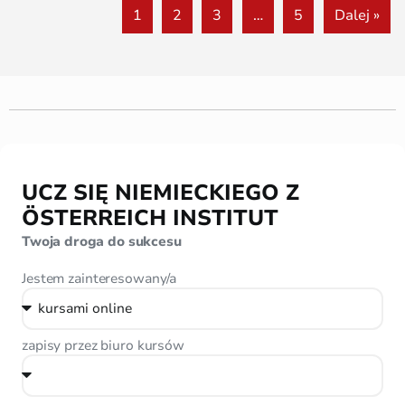
1
2
3
…
5
Dalej »
UCZ SIĘ NIEMIECKIEGO Z
ÖSTERREICH INSTITUT
Twoja droga do sukcesu
Jestem zainteresowany/a
zapisy przez biuro kursów