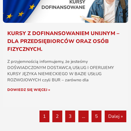
KURSY Z DOFINANSOWANIEM UNIJNYM –
DLA PRZEDSIĘBIORCÓW ORAZ OSÓB
FIZYCZNYCH.
Z przyjemnością informujemy, że jesteśmy
DOŚWIADCZONYM DOSTAWCĄ USŁUG I OFERUJEMY
KURSY JĘZYKA NIEMIECKIEGO W BAZIE USŁUG
ROZWOJOWYCH czyli BUR – zarówno dla
DOWIEDZ SIĘ WIĘCEJ »
1
2
3
…
5
Dalej »