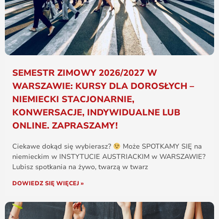
SEMESTR ZIMOWY 2026/2027 W
WARSZAWIE: KURSY DLA DOROSŁYCH –
NIEMIECKI STACJONARNIE,
KONWERSACJE, INDYWIDUALNE LUB
ONLINE. ZAPRASZAMY!
Ciekawe dokąd się wybierasz?
Może SPOTKAMY SIĘ na
niemieckim w INSTYTUCIE AUSTRIACKIM w WARSZAWIE?
Lubisz spotkania na żywo, twarzą w twarz
DOWIEDZ SIĘ WIĘCEJ »