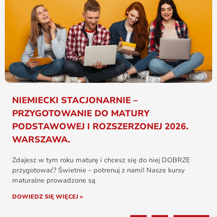
NIEMIECKI STACJONARNIE –
PRZYGOTOWANIE DO MATURY
PODSTAWOWEJ I ROZSZERZONEJ 2026.
WARSZAWA.
Zdajesz w tym roku maturę i chcesz się do niej DOBRZE
przygotować? Świetnie – potrenuj z nami! Nasze kursy
maturalne prowadzone są
DOWIEDZ SIĘ WIĘCEJ »