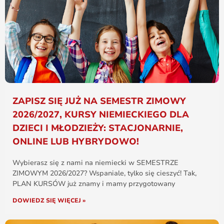
ZAPISZ SIĘ JUŻ NA SEMESTR ZIMOWY
2026/2027, KURSY NIEMIECKIEGO DLA
DZIECI I MŁODZIEŻY: STACJONARNIE,
ONLINE LUB HYBRYDOWO!
Wybierasz się z nami na niemiecki w SEMESTRZE
ZIMOWYM 2026/2027? Wspaniale, tylko się cieszyć! Tak,
PLAN KURSÓW już znamy i mamy przygotowany
DOWIEDZ SIĘ WIĘCEJ »