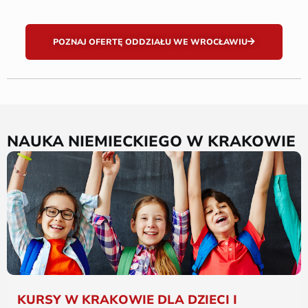
POZNAJ OFERTĘ ODDZIAŁU WE WROCŁAWIU
NAUKA NIEMIECKIEGO W KRAKOWIE
KURSY W KRAKOWIE DLA DZIECI I