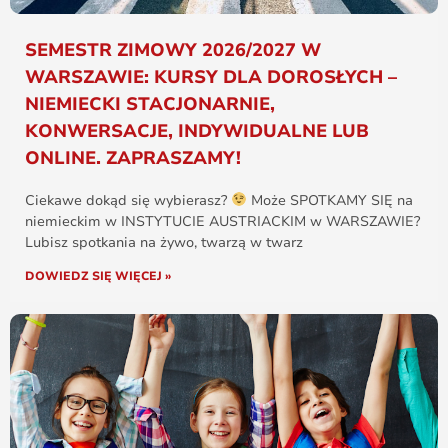
SEMESTR ZIMOWY 2026/2027 W
WARSZAWIE: KURSY DLA DOROSŁYCH –
NIEMIECKI STACJONARNIE,
KONWERSACJE, INDYWIDUALNE LUB
ONLINE. ZAPRASZAMY!
Ciekawe dokąd się wybierasz?
Może SPOTKAMY SIĘ na
niemieckim w INSTYTUCIE AUSTRIACKIM w WARSZAWIE?
Lubisz spotkania na żywo, twarzą w twarz
DOWIEDZ SIĘ WIĘCEJ »