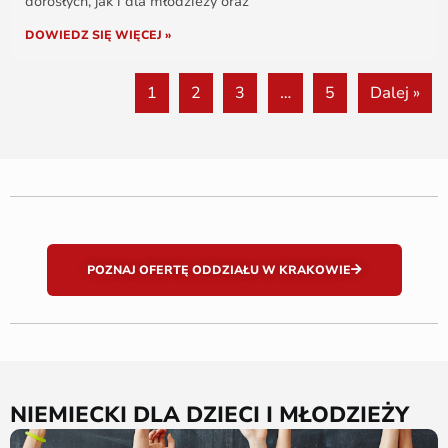
dorosłych, jak i dla młodzieży oraz
DOWIEDZ SIĘ WIĘCEJ »
1
2
3
…
5
Dalej »
POZNAJ OFERTĘ ODDZIAŁU W KRAKOWIE
NIEMIECKI DLA DZIECI I MŁODZIEŻY