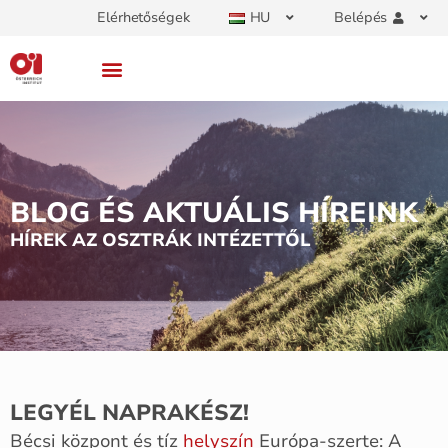
Elérhetőségek
HU
Belépés
BLOG ÉS AKTUÁLIS HÍREINK
HÍREK AZ OSZTRÁK INTÉZETTŐL
LEGYÉL NAPRAKÉSZ!
Bécsi központ és tíz
helyszín
Európa-szerte: A