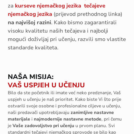
za
kurseve njemačkog jezika
tečajeve
njemačkog jezika
(prijevod prethodnog linka)
na najvišoj razini
. Kako bismo zagarantirali
visoku kvalitetu naših tečajeva i najbolji
mogući doživljaj pri učenju, razvili smo vlastite
standarde kvaliteta.
NAŠA MISIJA:
VAŠ USPJEH U UČENJU
Bilo da ste početnik ili imate već neko predznanje, Vaš
uspjeh u učenju je naš prioritet. Kako biste Vi što prije
ostvarili svoje osobne i profesionalne ciljeve u učenju,
naši predavači upotrebljavaju
zanimljive nastavne
materijale
i
najmodernije nastavne metode
, pri čemu
je
Vaše
zadovoljstvo pri učenju
u prvom planu. Svi
standardni tečajevi njemačkog sprovode se bilo kao