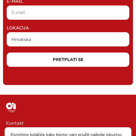
E-MAIL
LOKACIJA
PRETPLATI SE
Kontakt
Impressum
Koristimo kolačiće kako bismo vam pružili najbolje iskustvo