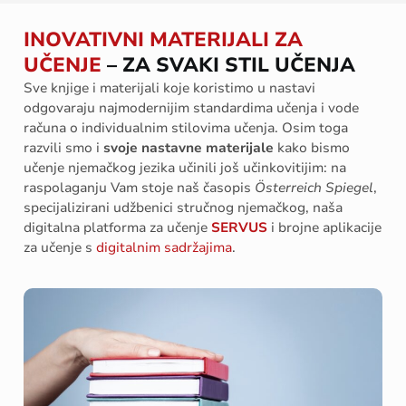
INOVATIVNI MATERIJALI ZA
UČENJE
– ZA SVAKI STIL UČENJA
Sve knjige i materijali koje koristimo u nastavi
odgovaraju najmodernijim standardima učenja i vode
računa o individualnim stilovima učenja. Osim toga
razvili smo i
svoje nastavne materijale
kako bismo
učenje njemačkog jezika učinili još učinkovitijim: na
raspolaganju Vam stoje naš časopis
Österreich Spiegel
,
specijalizirani udžbenici stručnog njemačkog, naša
digitalna platforma za učenje
SERVUS
i brojne aplikacije
za učenje s
digitalnim sadržajima
.