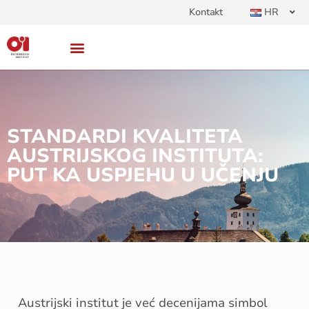
Kontakt
HR
STANDARDI KVALITETA
AUSTRIJSKOG INSTITUTA:
PUT KA USPJEHU U UČENJU
Austrijski institut je već decenijama simbol