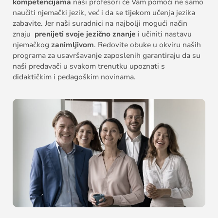
kompetencijama
naši profesori će Vam pomoći ne samo
naučiti njemački jezik, već i da se tijekom učenja jezika
zabavite. Jer naši suradnici na najbolji mogući način
znaju
prenijeti svoje jezično znanje
i učiniti nastavu
njemačkog
zanimljivom
. Redovite obuke u okviru naših
programa za usavršavanje zaposlenih garantiraju da su
naši predavači u svakom trenutku upoznati s
didaktičkim i pedagoškim novinama.