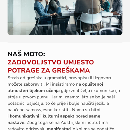
NAŠ MOTO:
ZADOVOLJSTVO UMJESTO
POTRAGE ZA GREŠKAMA
Strah od grešaka u gramatici, pravopisu ili izgovoru
možete zaboraviti. Mi insistiramo na
opuštenoj
atmosferi tijekom učenja
gdje znatiželja i komunikacija
stoje u prvom planu. Jer mi znamo: što se bolje naši
polaznici osjećaju, to će prije i bolje naučiti jezik, a
naučeno samosvjesno koristiti. Nama su bitni
i
komunikativni i kulturni aspekt pored same
nastave.
Zbog toga se na Austrijskim institutima
redovito održavaju
manifestacije
kojima se podstiče