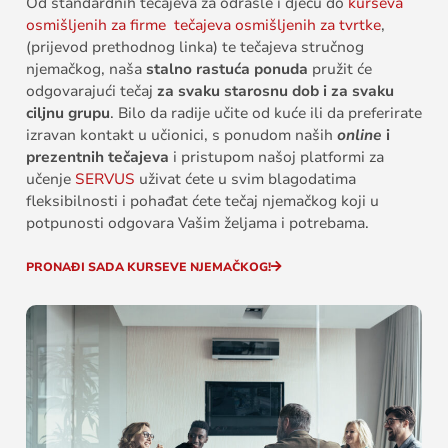
Od standardnih tečajeva za odrasle i djecu do
kurseva
osmišljenih za firme
tečajeva osmišljenih za tvrtke
,
(prijevod prethodnog linka) te tečajeva stručnog
njemačkog, naša
stalno rastuća ponuda
pružit će
odgovarajući tečaj
za svaku starosnu dob i za svaku
ciljnu grupu
. Bilo da radije učite od kuće ili da preferirate
izravan kontakt u učionici, s ponudom naših
online
i
prezentnih tečajeva
i pristupom našoj platformi za
učenje
SERVUS
uživat ćete u svim blagodatima
fleksibilnosti i pohađat ćete tečaj njemačkog koji u
potpunosti odgovara Vašim željama i potrebama.
PRONAĐI SADA KURSEVE NJEMAČKOG!