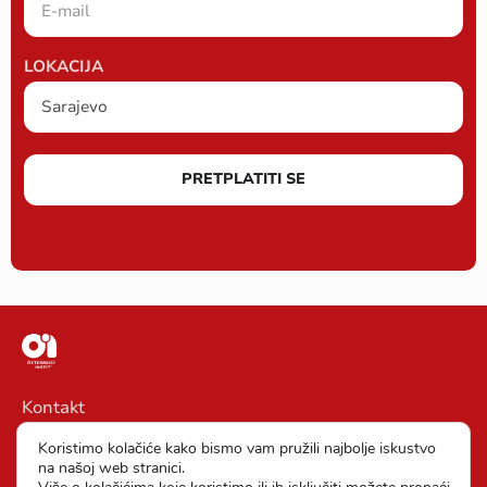
LOKACIJA
PRETPLATITI SE
Kontakt
Impressum
Koristimo kolačiće kako bismo vam pružili najbolje iskustvo
na našoj web stranici.
Opšti uslovi poslovanja